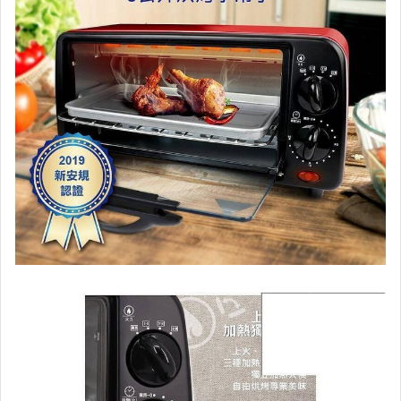
汽機車精品百貨
居家、家具與園藝
玩具、模型與公仔
男性精品與服飾
女裝與服飾配件
偶像、球員卡與郵幣
手錶與飾品配件
女包精品與女鞋
家電與影音視聽