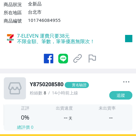
全新品
商品狀況
台北市
所在地區
101746084955
商品編號
7-ELEVEN 運費只要
38
元
不限金額、筆數，筆筆優惠無限次！
Y8750208580
實名驗證
粉絲數
8
14小時前上線
追蹤
-
-
正評
出貨速度
未出貨率
0%
--
--
天
總評價
0