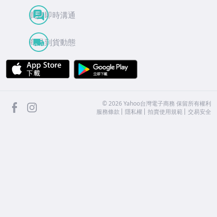
買賣即時溝通
商品到貨動態
APP Store
Google Play
facebook
Instagram
©
2026
Yahoo台灣電子商務 保留所有權利
服務條款
隱私權
拍賣使用規範
交易安全