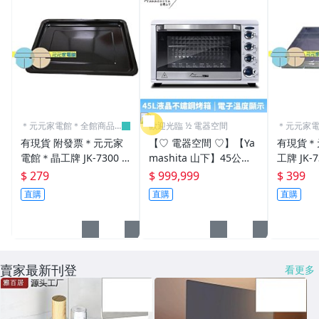
＊元元家電館＊全館商品
歡迎光臨 ½ 電器空間
＊元元家
含稅價
含稅價
有現貨 附發票＊元元家
【♡ 電器空間 ♡】【Ya
有現貨＊
電館＊晶工牌 JK-7300 . J
mashita 山下】45公升
工牌 JK-73
K-630 專用淺烤盤 JK-30
液晶不鏽鋼電烤箱(YS-14
JK-630
$ 279
$ 999,999
$ 399
L-02
50OV)
L-01
直購
直購
直購
賣家最新刊登
看更多