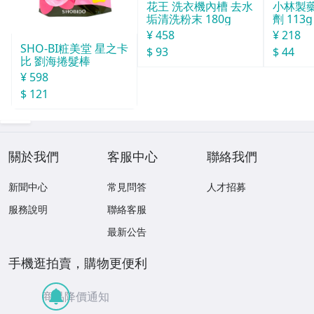
花王 洗衣機內槽 去水
小林製
垢清洗粉末 180g
劑 113g
¥ 458
¥ 218
SHO-BI粧美堂 星之卡
$ 93
$ 44
比 劉海捲髮棒
¥ 598
$ 121
關於我們
客服中心
聯絡我們
新聞中心
常見問答
人才招募
服務說明
聯絡客服
最新公告
手機逛拍賣，購物更便利
商品降價通知