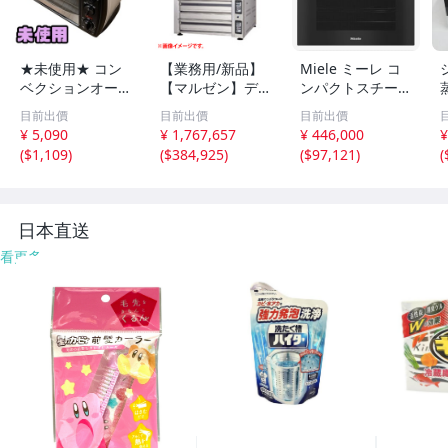
★未使用★ コン
【業務用/新品】
Miele ミーレ コ
ベクションオーブ
【マルゼン】デッ
ンパクトスチーム
ン ノンフライ T
キオーブン プリ
オーブンDGC 78
目前出價
目前出價
目前出價
WINBIRD ツイン
ンス PET3-111B
40
¥ 5,090
¥ 1,767,657
¥ 446,000
¥
バード TS-4119 2
幅1280×奥行104
(
$1,109
)
(
$384,925
)
(
$97,121
)
(
025年製 直接お渡
5×高さ1710(mm)
し歓迎 OUN0073
三相200V【送料
05相
別途見積】
日本直送
看更多