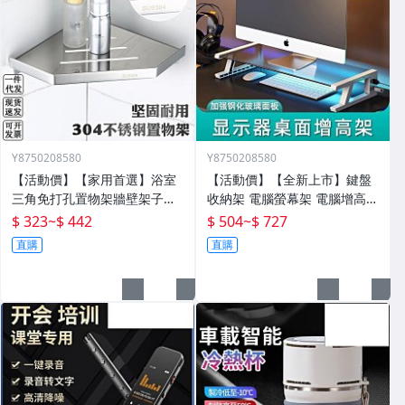
Y8750208580
Y8750208580
【活動價】【家用首選】浴室
【活動價】【全新上市】鍵盤
三角免打孔置物架牆壁架子壁
收納架 電腦螢幕架 電腦增高架
掛分層置物架衛生間轉角架三
電腦架 置物增高架 桌面電腦架
$ 323
~
$ 442
$ 504
~
$ 727
角籃
螢幕增高架 螢幕收納架 臺式
直購
直購