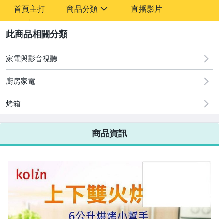
-
首頁主打
商品分類
直播影片
-
sign
2
家電與影音視聽
圖書/影音/文具
廚房家電
古董、藝術與礦石
烤箱
手機、配件與通訊
美容保養與彩妝
商品資訊
電腦、平板與周邊
相機、攝影與周邊
運動、戶外與休閒
嬰幼兒與孕婦