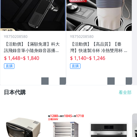
Y8750208580
Y8750208580
【活動價】【滿額免運】科大
【活動價】【高品質】【臺
訊飛錄音筆小隨身錄音器播放
灣】快速製冷杯 冷熱雙用杯 保
器設備神器專業高清降噪轉文
溫杯 辦公室水杯 保冰杯 製冷
$ 1,448
~
$ 1,840
$ 1,140
~
$ 1,246
字超
水杯 車載水杯 充電水杯 恆溫
直購
直購
杯 半
日本代購
看全部