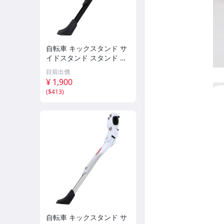
自転車 キックスタンド サ
イドスタンド スタンド マ
ウンテンバイク ロードバ
目前出價
イク 長さ 調整 34cm-38c
¥ 1,900
m 軽量 片足 ブラック 伸
(
$413
)
縮式 26インチ
自転車 キックスタンド サ