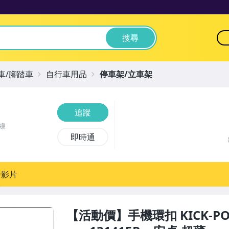
搜尋
車/腳踏車
自行車用品
停車架/立車架
追蹤
線
即時通
播影片
【活動價】手機環扣 KICK-P