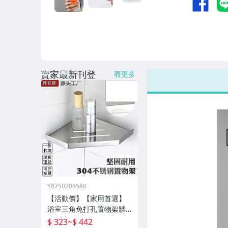
男性精品與服飾
女裝與服飾配件
偶像、球員卡與郵幣
手錶與飾品配件
賣家最新刊登
看更多
女包精品與女鞋
家電與影音視聽
Y8750208580
【活動價】【家用首選】
浴室三角免打孔置物架牆
壁架子壁掛分層置物架衛
$ 323
~
$ 442