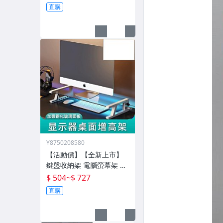
生間轉角架三角籃
直購
Y8750208580
【活動價】【全新上市】
鍵盤收納架 電腦螢幕架 電
腦增高架 電腦架 置物增高
$ 504
~
$ 727
架 桌面電腦架 螢幕增高架
直購
螢幕收納架 臺式