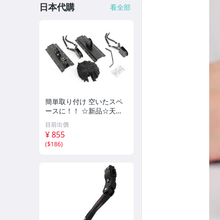
日本代購
看全部
簡単取り付け 空いたスペ
ースに！！ ☆新品☆天吊
りタイプ バイク 自転車ス
目前出價
タンド ディスプレイスタ
¥ 855
ンド 展示スタンド リフト
(
$186
)
ラック