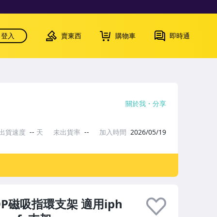
登入
賣東西
購物車
即時通
關於我
分享
出貨速度
--
天
未出貨率
--
加入時間
2026/05/19
OP磁吸指環支架 適用iph