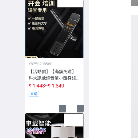
Y8750208580
【活動價】【滿額免運】
科大訊飛錄音筆小隨身錄
音器播放器設備神器專業
$ 1,448
~
$ 1,840
高清降噪轉文字超
直購