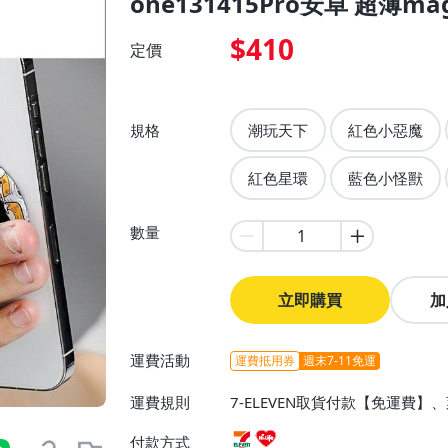
one131415Pro安卓 超薄ma
$410
定價
規格
潮玩天下
紅色小惡魔
紅色星環
藍色小怪獸
數量
立即購買
加
運費活動
運費抵用券
週末7-11免運
運費規則
7-ELEVEN取貨付款【免運費
付款方式