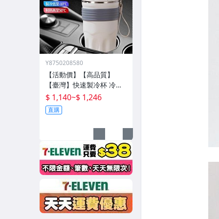
Y8750208580
【活動價】【高品質】
【臺灣】快速製冷杯 冷熱
雙用杯 保溫杯 辦公室水杯
$ 1,140
~
$ 1,246
保冰杯 製冷水杯 車載水杯
直購
充電水杯 恆溫杯 半