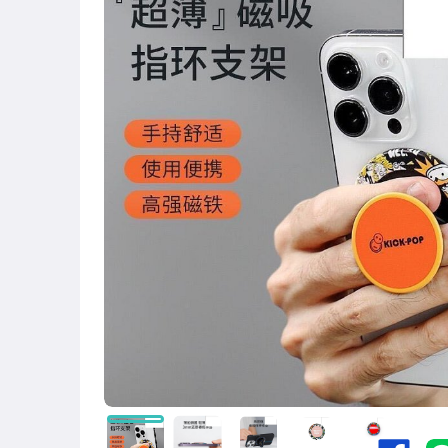
圖書/影音/文具
古董、藝術與礦石
手機、配件與通訊
美容保養與彩妝
電腦、平板與周邊
相機、攝影與周邊
運動、戶外與休閒
嬰幼兒與孕婦
汽機車精品百貨
居家、家具與園藝
玩具、模型與公仔