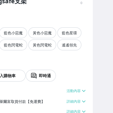
gsafe支架
0
藍色小惡魔
黃色小惡魔
藍色星環
藍色閃電蛇
黃色閃電蛇
遙遙領先
入購物車
即時通
】、萊爾富取貨付款【免運費】