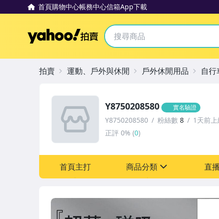
首頁
購物中心
帳務中心
信箱
App下載
Yahoo拍賣
拍賣
運動、戶外與休閒
戶外休閒用品
自行
Y8750208580
實名驗證
Y8750208580
粉絲數
8
1天前上
正評
0%
(
0
)
首頁主打
商品分類
直
sign