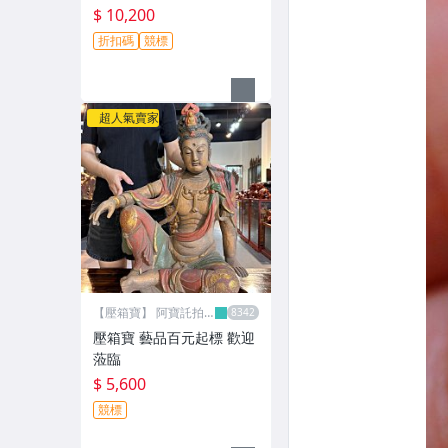
$ 10,200
折扣碼
競標
超人氣賣家
【壓箱寶】 阿寶託拍
網
壓箱寶 藝品百元起標 歡迎
蒞臨
$ 5,600
競標