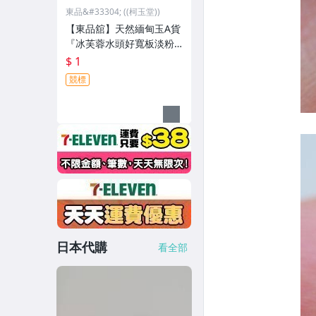
東品&#33304; ((柯玉堂))
【東品舘】天然緬甸玉A貨
『冰芙蓉水頭好寬板淡粉
輕飄花』翡翠玉鐲 #18.8(5
$ 1
7.3mm) @81091 一元起
競標
標
日本代購
看全部