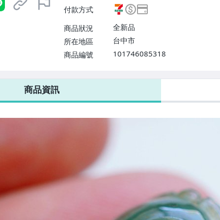
運【單件運費$100、滿30件或消
付款方式
寄送【免運費】
全新品
商品狀況
台中市
所在地區
101746085318
商品編號
7-ELEVEN 運費只要
38
元
不限金額、筆數，筆筆優惠無限次！
商品資訊