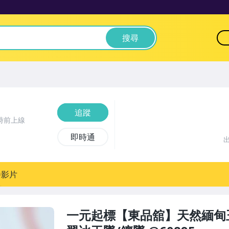
搜尋
追蹤
時前上線
即時通
播影片
一元起標【東品舘】天然緬甸玉A