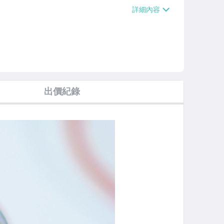
費滿$20000免運費】、面交/自取/不
出價紀錄