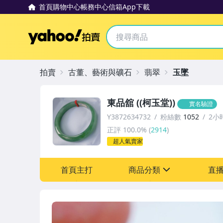
首頁
購物中心
帳務中心
信箱
App下載
Yahoo拍賣
拍賣
古董、藝術與礦石
翡翠
玉墜
東品舘 ((柯玉堂))
實名驗證
Y3872634732
粉絲數
1052
2小
正評
100.0%
(
2914
)
超人氣賣家
首頁主打
商品分類
直
sign
古董、藝術與礦石
手錶與飾品配件