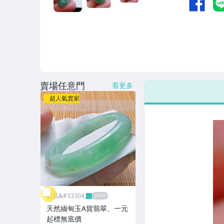
賣場任意門
看更多
超人氣賣家
昕品&#33304;
天然緬甸玉A貨翡翠、一元
起標無底價