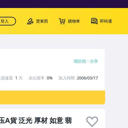
登入
賣東西
購物車
即時通
關於我
分享
出貨速度
1
天
未出貨率
0%
加入時間
2006/03/17
貨 泛光 厚材 如意 翡