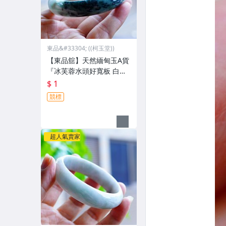
東品&#33304; ((柯玉堂))
【東品舘】天然緬甸玉A貨
『冰芙蓉水頭好寬板 白底
墨綠蜜黃花青』翡翠玉鐲
$ 1
#19(58mm) @81090 一元
競標
起標
超人氣賣家