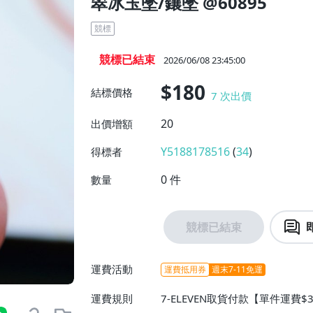
翠冰玉墜/鑲墜 @60895
競標
競標已結束
2026/06/08 23:45:00
$180
結標價格
7
次出價
20
出價增額
Y5188178516
(
34
)
得標者
0
件
數量
競標已結束
運費活動
運費抵用券
週末7-11免運
運費規則
7-ELEVEN取貨付款【單件運費$