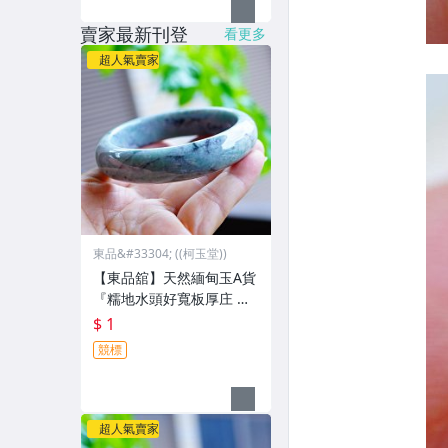
賣家最新刊登
看更多
超人氣賣家
東品&#33304; ((柯玉堂))
【東品舘】天然緬甸玉A貨
『糯地水頭好寬板厚庄 墨
花青』翡翠玉鐲 #19.9(61.
$ 1
1mm) @81088 一元起標
競標
超人氣賣家