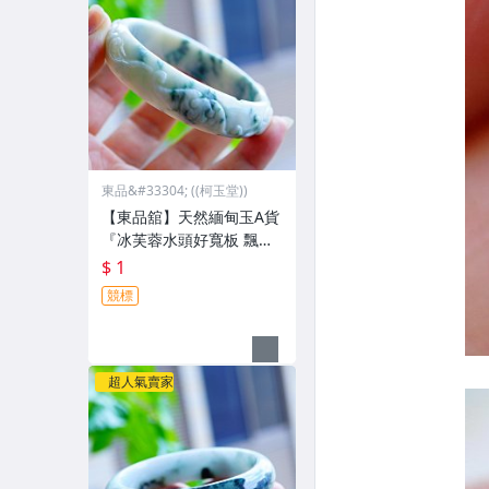
東品&#33304; ((柯玉堂))
【東品舘】天然緬甸玉A貨
『冰芙蓉水頭好寬板 飄蘭
花』雕刻翡翠玉鐲#19.4(5
$ 1
9.6mm)@81089 一元起標
競標
超人氣賣家