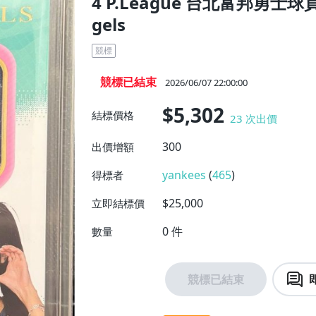
4 P.League 台北富邦勇士球
gels
競標
競標已結束
2026/06/07 22:00:00
$5,302
結標價格
23
次出價
300
出價增額
yankees
(
465
)
得標者
$25,000
立即結標價
0
件
數量
競標已結束