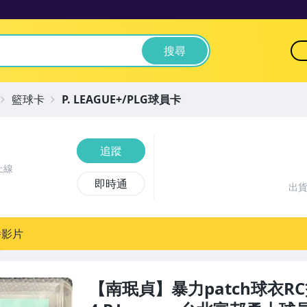
搜尋
籃球卡
P. LEAGUE+/PLG球員卡
追蹤
上線
即時通
出
播影片
【南珉貞】暴力patch球衣RC簽