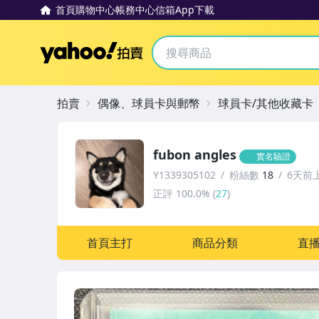
首頁
購物中心
帳務中心
信箱
App下載
Yahoo拍賣
拍賣
偶像、球員卡與郵幣
球員卡/其他收藏卡
fubon angles
實名驗證
Y1339305102
粉絲數
18
6天前
正評
100.0%
(
27
)
首頁主打
商品分類
直