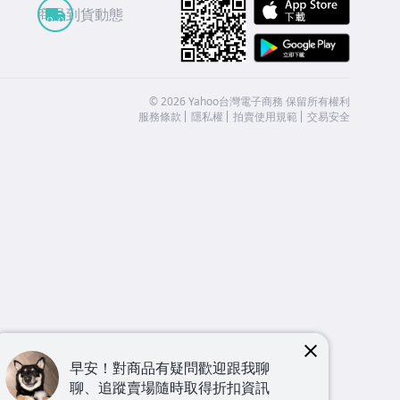
APP St
商品到貨動態
Google
©
2026
Yahoo台灣電子商務 保留所有權利
服務條款
隱私權
拍賣使用規範
交易安全