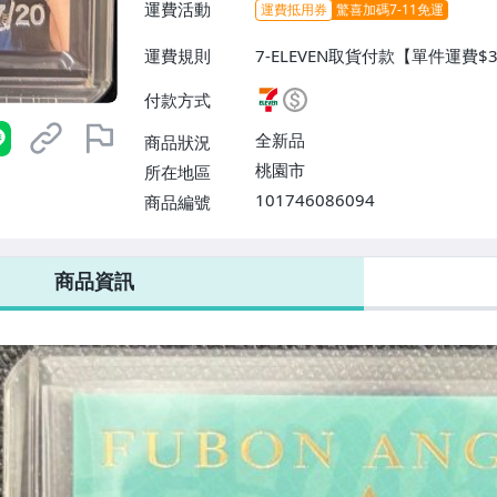
運費活動
運費抵用券
驚喜加碼7-11免運
運費規則
7-ELEVEN取貨付款【單件運費$
$38】
付款方式
全新品
商品狀況
桃園市
所在地區
101746086094
商品編號
7-ELEVEN 運費只要
38
元
不限金額、筆數，筆筆優惠無限次！
商品資訊