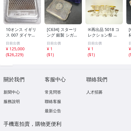
10オンス イギリ
[C634] スターリ
※再出品 5018 コ
ス 007 ダイヤモ
ング 銀製 シガレ
レクション祭 銀
ンドは永遠に 純
ットケース 118g
製 Silver 刻印 ト
目前出價
目前出價
目前出價
銀 バー
アンティーク シ
ロフィー 8点 691
¥ 125,000
¥ 1
¥ 1
¥
ルバー ヴィンテ
g 無刻印 2点
(
$26,229
)
(
$1
)
(
$1
)
(
ージ レトロ ケー
ス 銀製品
關於我們
客服中心
聯絡我們
新聞中心
常見問答
人才招募
服務說明
聯絡客服
最新公告
手機逛拍賣，購物更便利