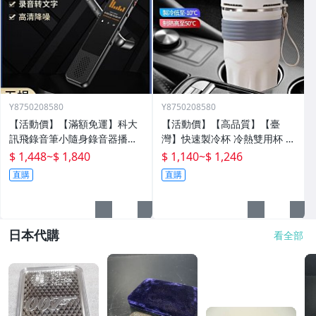
Y8750208580
Y8750208580
【活動價】【滿額免運】科大
【活動價】【高品質】【臺
訊飛錄音筆小隨身錄音器播放
灣】快速製冷杯 冷熱雙用杯 保
器設備神器專業高清降噪轉文
溫杯 辦公室水杯 保冰杯 製冷
$ 1,448
~
$ 1,840
$ 1,140
~
$ 1,246
字超
水杯 車載水杯 充電水杯 恆溫
直購
直購
杯 半
日本代購
看全部