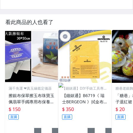
看此商品的人也看了
滿千免運 ❤真玉緣鑑定儀器
【鐘錶通】DIY手錶工具專業
糖巷老銀
賣場
議價。
擦銀布保翠擦玉布珠寶玉
【鐘錶通】B6719《 瑞
「糖巷」
佩翡翠手鐲專用布保養布
士BERGEON 》拭金布/K
子退紅裙
瑪瑙銀飾擦拭布養玉盤玉
金布/金屬亮潔布/古董錶
珠
$ 150
$ 350
$ 20
鑽石水晶古董擦玉布珠寶
清潔布├手錶保養/飾品
直購
直購
直購
翡翠玉器清潔護理保養拋
保養┤
光專用