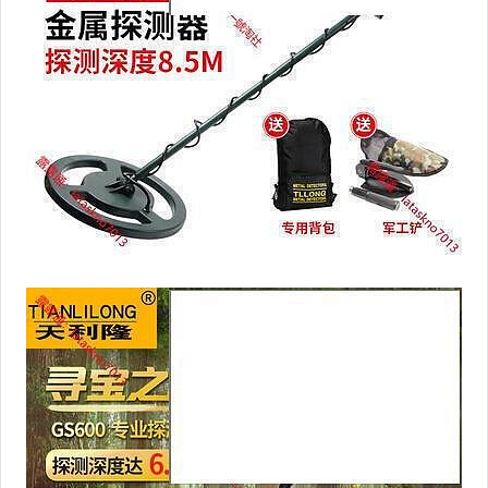
居家、家具與園藝
玩具、模型與公仔
男性精品與服飾
女裝與服飾配件
偶像、球員卡與郵幣
手錶與飾品配件
女包精品與女鞋
家電與影音視聽