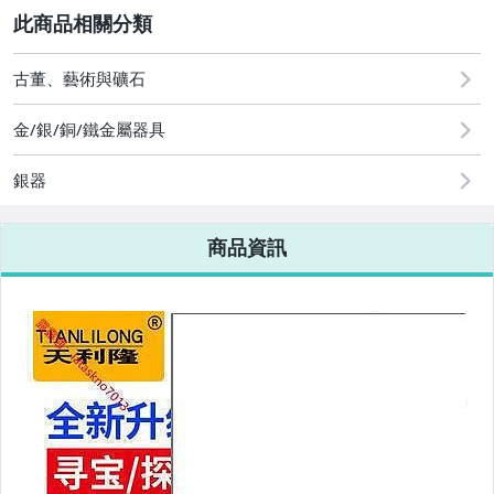
2
古董、藝術與礦石
圖書/影音/文具
金/銀/銅/鐵金屬器具
古董、藝術與礦石
銀器
手機、配件與通訊
美容保養與彩妝
商品資訊
電腦、平板與周邊
相機、攝影與周邊
運動、戶外與休閒
嬰幼兒與孕婦
汽機車精品百貨