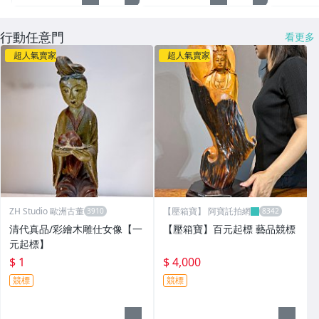
行動任意門
看更多
超人氣賣家
超人氣賣家
ZH Studio 歐洲古董
【壓箱寶】 阿寶託拍網
清代真品/彩繪木雕仕女像【一
【壓箱寶】百元起標 藝品競標
元起標】
$ 1
$ 4,000
競標
競標