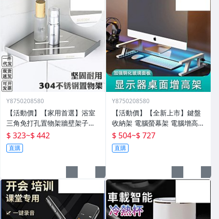
Y8750208580
Y8750208580
【活動價】【家用首選】浴室
【活動價】【全新上市】鍵盤
三角免打孔置物架牆壁架子壁
收納架 電腦螢幕架 電腦增高架
掛分層置物架衛生間轉角架三
電腦架 置物增高架 桌面電腦架
$ 323
~
$ 442
$ 504
~
$ 727
角籃
螢幕增高架 螢幕收納架 臺式
直購
直購