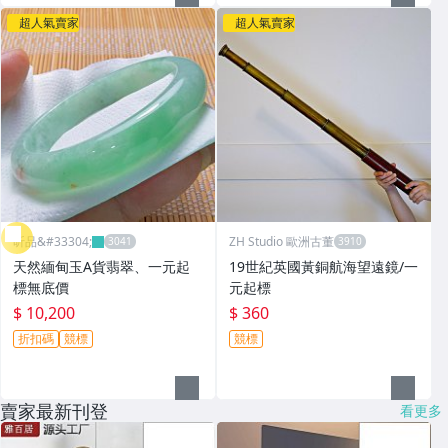
超人氣賣家
超人氣賣家
昕品&#33304;
ZH Studio 歐洲古董
天然緬甸玉A貨翡翠、一元起
19世紀英國黃銅航海望遠鏡/一
標無底價
元起標
$ 10,200
$ 360
折扣碼
競標
競標
賣家最新刊登
看更多