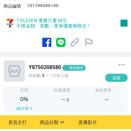
101746086140
商品編號
7-ELEVEN 運費只要
38
元
不限金額、筆數，筆筆優惠無限次！
Y8750208580
實名驗證
粉絲數
8
1天前上線
追蹤
-
-
正評
出貨速度
未出貨率
0%
--
--
天
總評價
0
-
首頁主打
商品分類
直播影片
-
sign