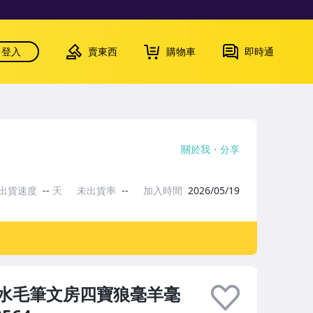
登入
賣東西
購物車
即時通
關於我
分享
出貨速度
--
天
未出貨率
--
加入時間
2026/05/19
水毛筆文房四寶狼毫羊毫