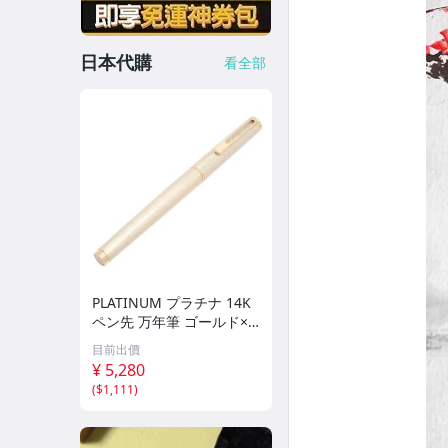
日本代購
看全部
PLATINUM プラチナ 14K
ペン先 万年筆 ゴールド×
ホワイト系【いおき質店】
目前出價
¥ 5,280
(
$1,111
)