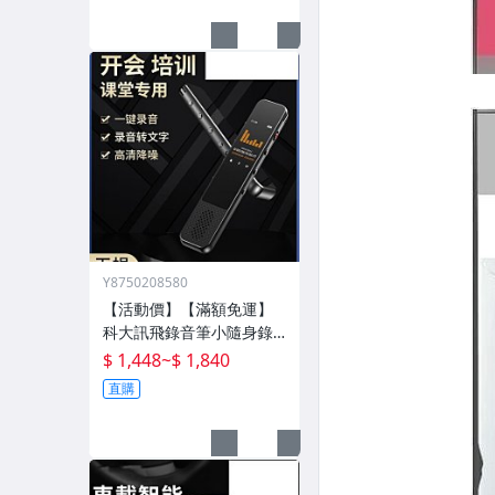
Y8750208580
【活動價】【滿額免運】
科大訊飛錄音筆小隨身錄
音器播放器設備神器專業
$ 1,448
~
$ 1,840
高清降噪轉文字超
直購