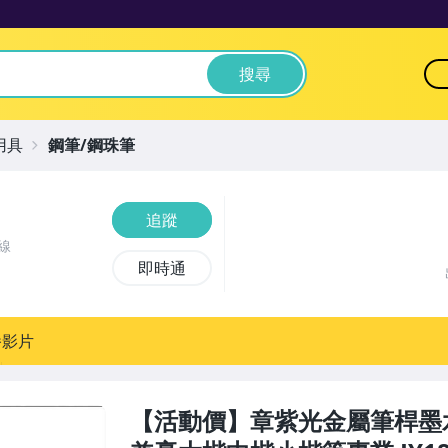
搜尋
用具
鋼筆/鋼珠筆
追蹤
線
即時通
播影片
【活動價】章紫光金屬筆桿墨