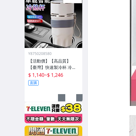
Y8750208580
【活動價】【高品質】
【臺灣】快速製冷杯 冷熱
雙用杯 保溫杯 辦公室水杯
$ 1,140
~
$ 1,246
保冰杯 製冷水杯 車載水杯
直購
充電水杯 恆溫杯 半