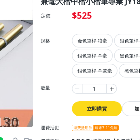
兼毫大楷中楷小楷筆專業 JY18
$525
定價
規格
金色筆桿-狼毫
銀色筆桿
銀色筆桿-羊毫
黑色筆桿
銀色筆桿-羊兼毫
黑色筆
數量
立即購買
加
運費活動
運費抵用券
週末7-11免運