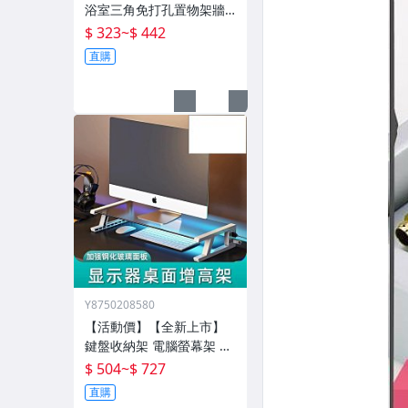
浴室三角免打孔置物架牆
壁架子壁掛分層置物架衛
$ 323
~
$ 442
生間轉角架三角籃
直購
Y8750208580
【活動價】【全新上市】
鍵盤收納架 電腦螢幕架 電
腦增高架 電腦架 置物增高
$ 504
~
$ 727
架 桌面電腦架 螢幕增高架
直購
螢幕收納架 臺式