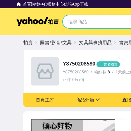
首頁
購物中心
帳務中心
信箱
App下載
Yahoo拍賣
拍賣
圖書/影音/文具
文具與事務用品
書寫
Y8750208580
實名驗證
Y8750208580
粉絲數
8
1天前上
正評
0%
(
0
)
首頁主打
商品分類
直
sign