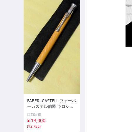
FABER−CASTELL ファーバ
ーカステル伯爵 ギロシェ
サハラ ボールペン レア色
目前出價
¥ 13,000
(
$2,735
)