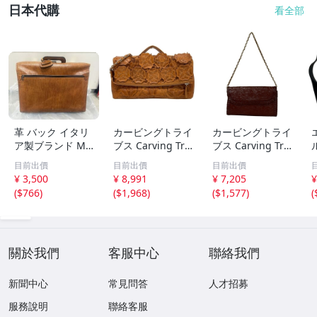
日本代購
看全部
革 バック イタリ
カービングトライ
カービングトライ
ア製ブランド Mo
ブス Carving Tri
ブス Carving Tri
daprincipe（モ
bes ショルダーバ
bes ショルダーバ
目前出價
目前出價
目前出價
ーダプリンチペ）
ッグ - レザー ブ
ッグ - レザー ダ
¥ 3,500
¥ 8,991
¥ 7,205
¥
ヴィンテージ ビ
ラウン チェーン
ークブラウン チ
(
$766
)
(
$1,968
)
(
$1,577
)
(
ジネスバッグ レ
ショルダー/スト
ェーンショルダー
ザー 鞄
ラップ着脱可 美
バッグ
品 バッグ
關於我們
客服中心
聯絡我們
新聞中心
常見問答
人才招募
服務說明
聯絡客服