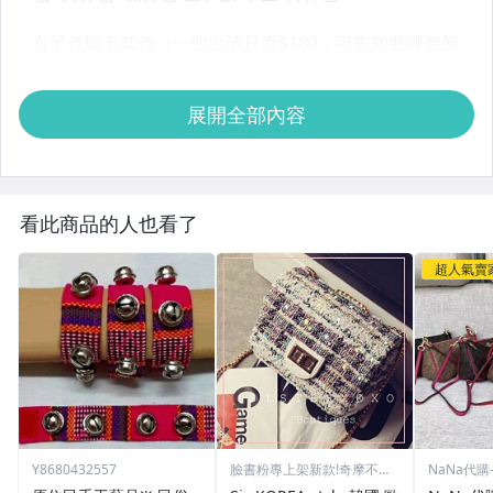
展開全部內容
看此商品的人也看了
超人氣賣
Y8680432557
臉書粉專上架新款!奇摩不再
NaNa代
更新