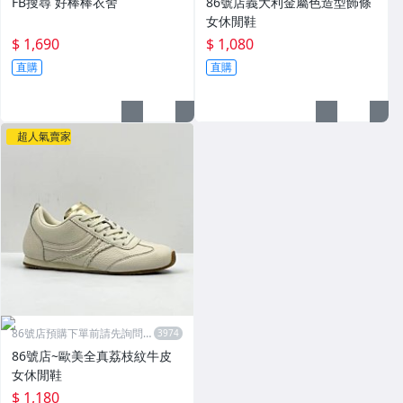
FB搜尋 好棒棒衣舍
86號店義大利金屬色造型飾條
女休閒鞋
$ 1,690
$ 1,080
直購
直購
超人氣賣家
86號店預購下單前請先詢問數
量
86號店~歐美全真荔枝紋牛皮
女休閒鞋
$ 1,180