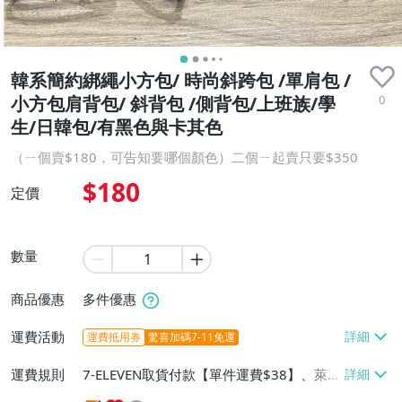
八成新
韓系簡約綁繩小方包/ 時尚斜跨包 /單肩包 /
0
小方包肩背包/ 斜背包 /側背包/上班族/學
生/日韓包/有黑色與卡其色
（ㄧ個賣$180，可告知要哪個顏色）二個ㄧ起賣只要$350
$180
定價
數量
商品優惠
多件優惠
運費活動
運費抵用券
驚喜加碼7-11免運
運費規則
7-ELEVEN取貨付款【單件運費$38】、萊爾
富取貨付款【單件運費$60】、宅配/貨運