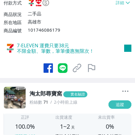
付款方式
【單件運費$100】
二手品
商品狀況
高雄市
所在地區
101746086179
商品編號
7-ELEVEN 運費只要
38
元
不限金額、筆數，筆筆優惠無限次！
淘太郎尋寶窩
實名驗證
粉絲數
71
2小時前上線
追蹤
1
正評
出貨速度
未出貨率
100.0%
1~2
0%
天