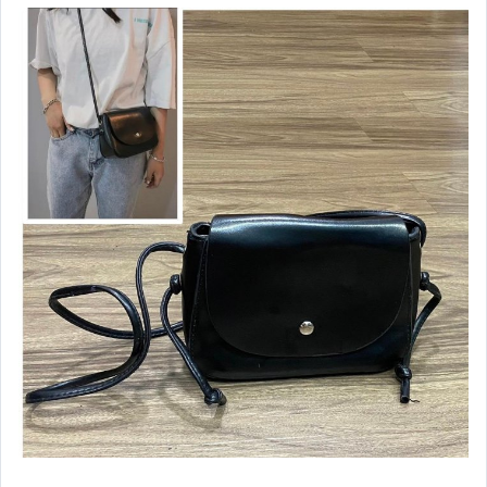
嬰幼兒與孕婦
寵物用品與水族
原創設計良品
汽機車精品百貨
居家、家具與園藝
玩具、模型與公仔
男性精品與服飾
女裝與服飾配件
偶像、球員卡與郵幣
手錶與飾品配件
女包精品與女鞋