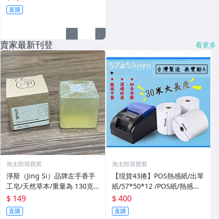
直購
賣家最新刊登
看更多
淘太郎尋寶窩
淘太郎尋寶窩
淨斯（Jing Si）品牌左手香手
【現貨43捲】POS熱感紙/出單
工皂/天然草本/重量為 130克 /
紙/57*50*12 /POS紙/熱感紙/
左手香皂🧼/純天然手工皂
收據出單紙/高級進口紙/不含
$ 149
$ 400
雙酚/字體清晰
直購
直購