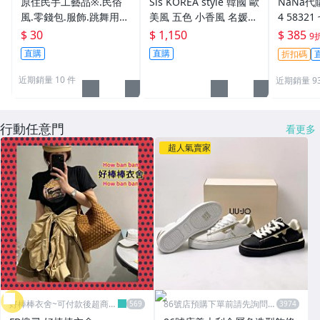
原住民手工藝品※.民俗
Sis KOREA style 韓國 歐
NaNa代購
風.零錢包.服飾.跳舞用手
美風 五色 小香風 名媛
4 5832
環手練鈴鐺...衣服
氣質毛呢小方包 約會逛
包 麻將包
$ 30
$ 1,150
$ 385
9
街 手提包 鏈條包
背包 小
直購
直購
折扣碼
出行必備
近期銷量 10 件
近期銷量 9
行動任意門
看更多
超人氣賣家
好棒棒衣舍~可付款後超商取
86號店預購下單前請先詢問數
貨
量