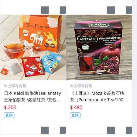
淘太郎尋寶窩
淘太郎尋寶窩
日本 Kaldi 咖樂迪TeaFantasy
《土耳其》Mozaik 品牌石榴
皇家伯爵茶 /錫蘭紅茶 /茶包
茶（Pomegranate Tea/100%
（1入2g）/兩種風味共40包
石榴/酸甜風味/冷熱皆宜/天然
$ 200
$ 480
飲料/養生美容
直購
直購