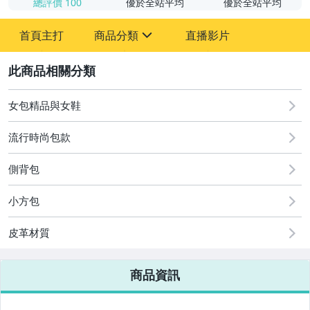
總評價
100
優於全站平均
優於全站平均
首頁主打
商品分類
直播影片
sign
2
女包精品與女鞋
圖書/影音/文具
流行時尚包款
手機、配件與通訊
側背包
美容保養與彩妝
小方包
電腦、平板與周邊
皮革材質
相機、攝影與周邊
電玩遊戲與主機
商品資訊
運動、戶外與休閒