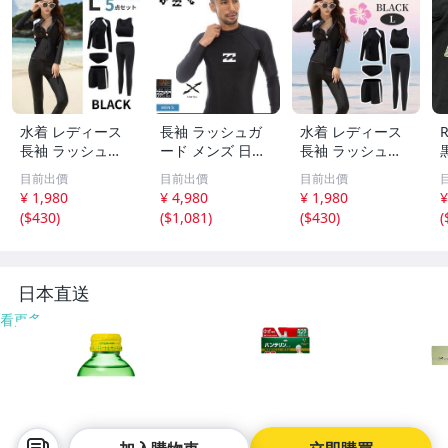
水着 レディース
長袖 ラッシュガ
水着 レディース
長袖 ラッシュガ
ード メンズ 日焼
長袖 ラッシュガ
ード L 黒 5点セッ
け止め ビラボン
ード L 黒 5点セッ
目前出價
目前出價
目前出價
ト 体型カバー 細
水着 海パン BILL
ト 体型カバー 細
¥ 1,980
¥ 4,980
¥ 1,980
¥
見え 水陸両用 ス
ABONG コンプレ
見え 水陸両用 ス
(
$430
)
(
$1,081
)
(
$430
)
(
ポーツ ジム ママ
ッション M
ポーツ ジム ママ
ショートパンツ
ショートパンツ
おしゃれ 夏 海
おしゃれ 夏 海
日本直送
看更多