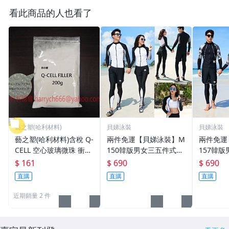
看此商品的人也看了
藝之塑(哈利材料)
貝娣泳裝
貝娣泳裝
藝之塑(哈利材料)含稅 Q-
兩件免運【貝娣泳裝】M
兩件免運
CELL 空心玻璃微珠 衝浪
150韓版男女三五件式長
157韓
板修補 輕量化填充
袖長褲泳衣水母衣/加大
長褲泳衣
$ 161
$ 690
$ 690
尺碼/防曬衝浪浮潛水服/
防曬衝浪
直購
直購
直購
泡湯遊泳衣/親子情侶款
遊泳衣水
款
近期銷量 2 件