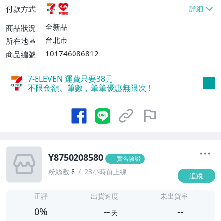
貨付款【免運費】
付款方式
全新品
商品狀況
台北市
所在地區
101746086812
商品編號
7-ELEVEN 運費只要
38
元
不限金額、筆數，筆筆優惠無限次！
Y8750208580
實名驗證
粉絲數
8
23小時前上線
追蹤
-
-
正評
出貨速度
未出貨率
0%
--
--
天