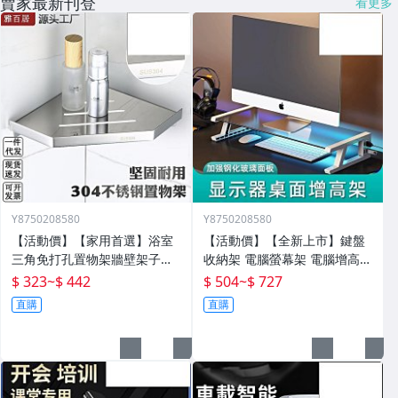
賣家最新刊登
看更多
Y8750208580
Y8750208580
【活動價】【家用首選】浴室
【活動價】【全新上市】鍵盤
三角免打孔置物架牆壁架子壁
收納架 電腦螢幕架 電腦增高架
掛分層置物架衛生間轉角架三
電腦架 置物增高架 桌面電腦架
$ 323
~
$ 442
$ 504
~
$ 727
角籃
螢幕增高架 螢幕收納架 臺式
直購
直購