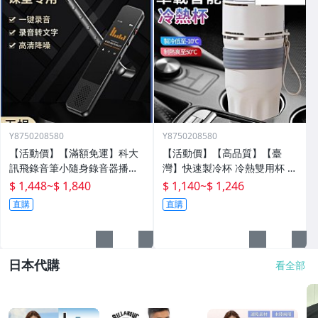
Y8750208580
Y8750208580
【活動價】【滿額免運】科大
【活動價】【高品質】【臺
訊飛錄音筆小隨身錄音器播放
灣】快速製冷杯 冷熱雙用杯 保
器設備神器專業高清降噪轉文
溫杯 辦公室水杯 保冰杯 製冷
$ 1,448
~
$ 1,840
$ 1,140
~
$ 1,246
字超
水杯 車載水杯 充電水杯 恆溫
直購
直購
杯 半
日本代購
看全部