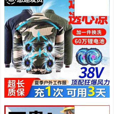
嬰幼兒與孕婦
汽機車精品百貨
居家、家具與園藝
玩具、模型與公仔
男性精品與服飾
女裝與服飾配件
偶像、球員卡與郵幣
手錶與飾品配件
女包精品與女鞋
家電與影音視聽