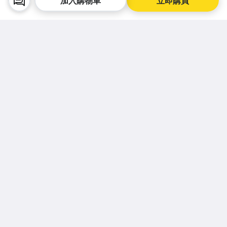
加入購物車
立即購買
POKKA SAPPORO 檸
興和Kowa萬特力VAN
沖繩縣
檬酸2700 檸檬氣泡飲
TELIN保溫護膝 1個入
協同組合o
155ml
L
¥ 288
¥ 1,456
球酒豪傳
¥ 1,386
$ 58
$ 297
6包入
$ 282
關於我們
客服中心
聯絡我們
新聞中心
常見問答
人才招募
服務說明
聯絡客服
最新公告
手機逛拍賣，購物更便利