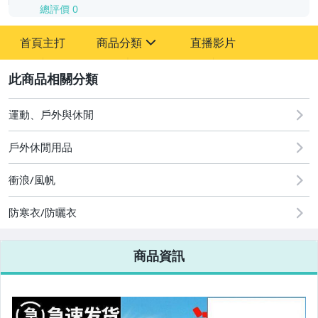
總評價
0
-
首頁主打
商品分類
直播影片
-
sign
2
運動、戶外與休閒
圖書/影音/文具
戶外休閒用品
古董、藝術與礦石
衝浪/風帆
手機、配件與通訊
美容保養與彩妝
防寒衣/防曬衣
電腦、平板與周邊
商品資訊
相機、攝影與周邊
運動、戶外與休閒