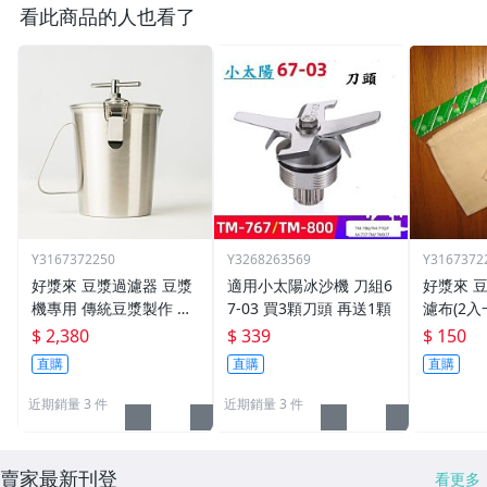
看此商品的人也看了
Y3167372250
Y3268263569
Y3167372
好漿來 豆漿過濾器 豆漿
適用小太陽冰沙機 刀組6
好漿來 
機專用 傳統豆漿製作 烘
7-03 買3顆刀頭 再送1顆
濾布(2入
焙等皆適宜 (內附3個濾
$ 2,380
$ 339
$ 150
布)
直購
直購
直購
近期銷量 3 件
近期銷量 3 件
賣家最新刊登
看更多