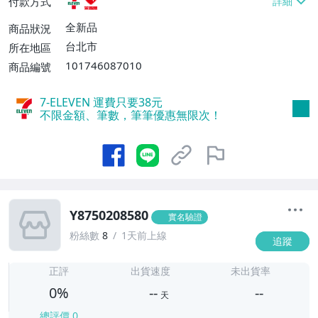
付款方式
全新品
商品狀況
台北市
所在地區
101746087010
商品編號
7-ELEVEN 運費只要
38
元
不限金額、筆數，筆筆優惠無限次！
Y8750208580
實名驗證
粉絲數
8
1天前上線
追蹤
-
-
正評
出貨速度
未出貨率
0%
--
--
天
總評價
0