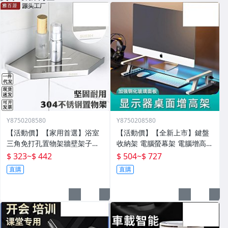
Y8750208580
Y8750208580
【活動價】【家用首選】浴室
【活動價】【全新上市】鍵盤
三角免打孔置物架牆壁架子壁
收納架 電腦螢幕架 電腦增高架
掛分層置物架衛生間轉角架三
電腦架 置物增高架 桌面電腦架
$ 323
~
$ 442
$ 504
~
$ 727
角籃
螢幕增高架 螢幕收納架 臺式
直購
直購