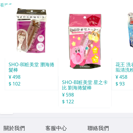
看更多
SHO-BI粧美堂 瀏海捲
花王 洗
髮棒
垢清洗粉
¥ 498
¥ 458
SHO-BI粧美堂 星之卡
$ 102
$ 93
比 劉海捲髮棒
¥ 598
$ 122
關於我們
客服中心
聯絡我們