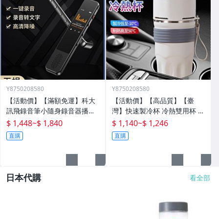
Y8750208580
Y8750208580
【活動價】【滿額免運】科大
【活動價】【高品質】【臺
訊飛錄音筆小隨身錄音器播放
灣】快速製冷杯 冷熱雙用杯 保
器設備神器專業高清降噪轉文
溫杯 辦公室水杯 保冰杯 製冷
$ 1,448
~
$ 1,840
$ 1,140
~
$ 1,246
字超
水杯 車載水杯 充電水杯 恆溫
直購
直購
杯 半
日本代購
看全部