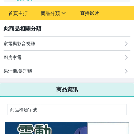
-
首頁主打
商品分類
直播影片
-
sign
2
家電與影音視聽
圖書/影音/文具
廚房家電
古董、藝術與礦石
果汁機/調理機
手機、配件與通訊
美容保養與彩妝
商品資訊
電腦、平板與周邊
相機、攝影與周邊
商品檢驗字號
.
運動、戶外與休閒
嬰幼兒與孕婦