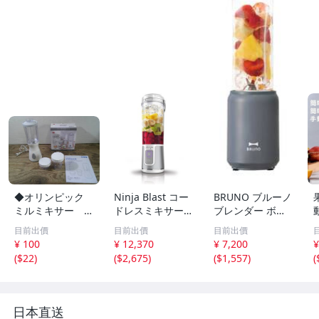
◆オリンピック
Ninja Blast コー
BRUNO ブルーノ
ミルミキサー O
ドレスミキサー B
ブレンダー ボト
IM-450※現状品■
C151J ホワイト
ル ミニ ボトルブ
目前出價
目前出價
目前出價
６０
ミキサー ブレン
レンダー 氷も砕
¥ 100
¥ 12,370
¥ 7,200
¥
ダー shark
ける スムージー
(
$22
)
(
$2,675
)
(
$1,557
)
(
ミキサー コンパ
クト 280ml ギフ
ト
日本直送