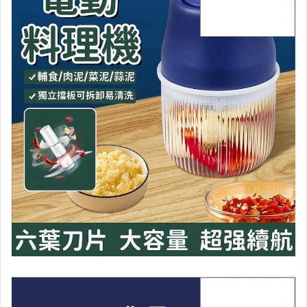
汽機車精品百貨
居家、家具與園藝
玩具、模型與公仔
男性精品與服飾
女裝與服飾配件
偶像、球員卡與郵幣
手錶與飾品配件
女包精品與女鞋
家電與影音視聽