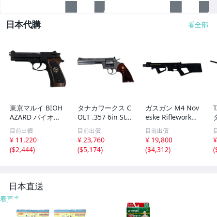
日本代購
看全部
東京マルイ BIOH
タナカワークス C
ガスガン M4 Nov
AZARD バイオハ
OLT .357 6in Stai
eske Rifleworks
ザード SAMURAI
nless PYTHON R
AR-15 BATTLEAR
目前出價
目前出價
目前出價
EDGE スタンダー
-Model ガスガン
MS RACK STRAC
¥ 11,220
¥ 23,760
¥ 19,800
¥
ドHG ガスブロー
中古O11520308
ライフルストック
(
$2,444
)
(
$5,174
)
(
$4,312
)
(
中古O11520309
カスタム 中古O1
1501449
1
日本直送
看更多