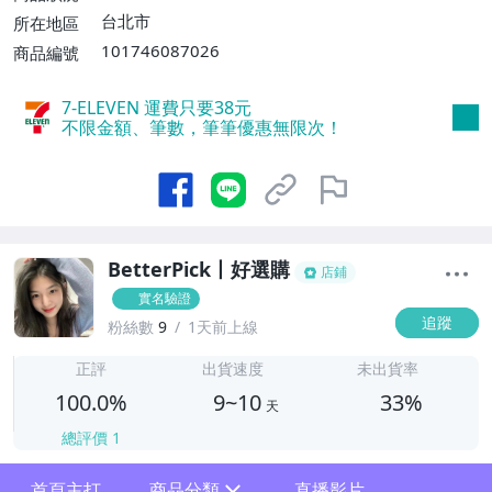
台北市
所在地區
101746087026
商品編號
7-ELEVEN 運費只要
38
元
不限金額、筆數，筆筆優惠無限次！
BetterPick丨好選購
店鋪
實名驗證
追蹤
粉絲數
9
1天前上線
9
正評
出貨速度
未出貨率
100.0%
9~10
33%
天
總評價
1
首頁主打
商品分類
直播影片