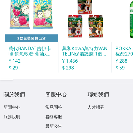
萬代BANDAI 吉伊卡
興和Kowa萬特力VAN
POKKA
哇 釣魚軟糖 葡萄x蘇
TELIN保溫護膝 1個入
檬酸27
打 14g
L
155ml
¥ 142
¥ 1,456
¥ 288
$ 29
$ 298
$ 59
關於我們
客服中心
聯絡我們
新聞中心
常見問答
人才招募
服務說明
聯絡客服
最新公告