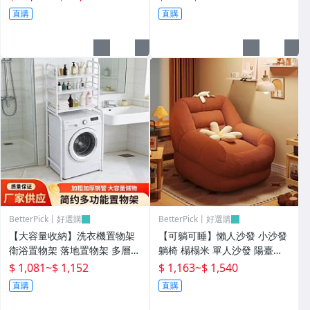
鄉村風 臥室傢俱 臺灣現貨
防滑光面 居家健身 平衡感訓練
直購
直購
BetterPick丨好選購
BetterPick丨好選購
【大容量收納】洗衣機置物架
【可躺可睡】懶人沙發 小沙發
衛浴置物架 落地置物架 多層收
躺椅 榻榻米 單人沙發 陽臺臥
納架 浴室收納架 簡約家用 防
室客廳適用 法式復古設計 舒適
$ 1,081
~
$ 1,152
$ 1,163
~
$ 1,540
水防潮 免打孔安裝 側邊掛勾設
窩窩感 可拆洗布套 小戶型必備
直購
直購
計 陽臺洗衣房適用