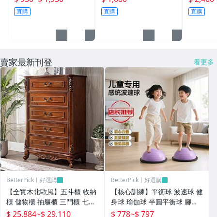
材質 防塵防雪 四季通用
公路車通用 輕量防水 快
用 防摔保
直購
直購
直購
戶外停車必備
拆設計 騎行必備
AFR GW
機車改裝
賣家最新刊登
看更多
BetterPick丨好選購
BetterPick丨好選購
【全實木北歐風】五斗櫃 收納
【核心訓練】平衡球 波速球 健
櫃 儲物櫃 抽屜櫃 三鬥櫃 七鬥
身球 瑜伽球 半圓平衡球 腳踩
櫃 多功能收納 簡約設計 美式
平衡球 核心訓練 兒童成人適用
$ 25,884
~
$ 29,110
$ 778
~
$ 797