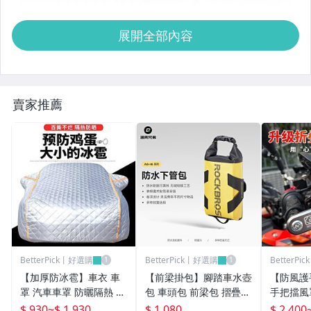
展開全部內容
賣家推薦
BetterPick丨好選購
BetterPick丨好選購
BetterP
【加厚防冰雹】車衣 車
【前梁掛包】腳踏車水壺
【防風護
罩 汽車車罩 防曬隔熱 遮
包 車頭包 前梁包 摺疊車
手把擋風
陽罩 全罩式車套 牛津布
把包 儲物收納包 山地車
裝配件 
$ 930
~
$ 1,930
$ 1,080
$ 2,400