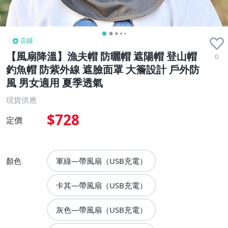
店鋪
【風扇降溫】漁夫帽 防曬帽 遮陽帽 登山帽
0
釣魚帽 防紫外線 遮臉面罩 大簷設計 戶外防
風 男女適用 夏季透氣
現貨供應
$728
定價
顏色
軍綠—帶風扇（USB充電）
卡其—帶風扇（USB充電）
灰色—帶風扇（USB充電）