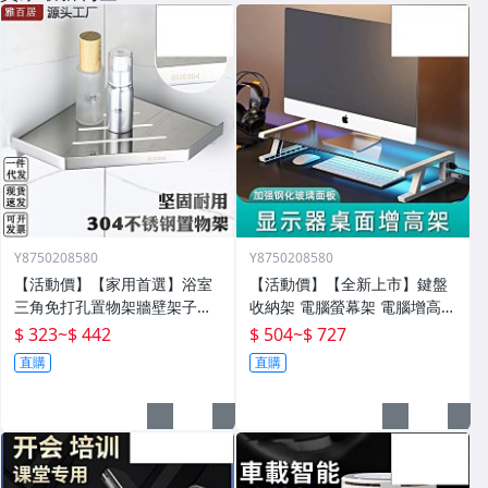
Y8750208580
Y8750208580
【活動價】【家用首選】浴室
【活動價】【全新上市】鍵盤
三角免打孔置物架牆壁架子壁
收納架 電腦螢幕架 電腦增高架
掛分層置物架衛生間轉角架三
電腦架 置物增高架 桌面電腦架
$ 323
~
$ 442
$ 504
~
$ 727
角籃
螢幕增高架 螢幕收納架 臺式
直購
直購