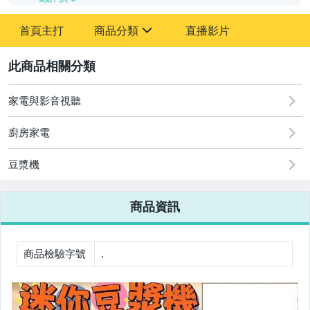
-
首頁主打
商品分類
直播影片
-
sign
2
家電與影音視聽
圖書/影音/文具
廚房家電
古董、藝術與礦石
豆漿機
手機、配件與通訊
美容保養與彩妝
商品資訊
電腦、平板與周邊
相機、攝影與周邊
商品檢驗字號
.
運動、戶外與休閒
嬰幼兒與孕婦