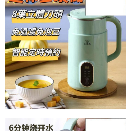
汽機車精品百貨
居家、家具與園藝
玩具、模型與公仔
男性精品與服飾
女裝與服飾配件
偶像、球員卡與郵幣
手錶與飾品配件
女包精品與女鞋
家電與影音視聽