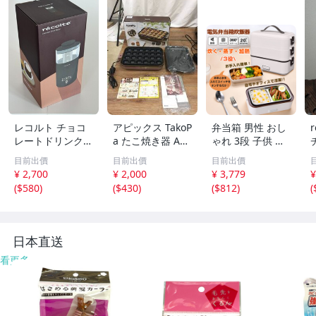
レコルト チョコ
アピックス TakoP
弁当箱 男性 おし
レートドリンクメ
a たこ焼き器 AT
ゃれ 3段 子供 女
ーカー RMT-2 (G
M-024 ブラウン
子 炊飯器 1合炊
目前出價
目前出價
目前出價
Y) Chocolate Dri
着脱式プレート2
き 一人暮らし用
¥ 2,700
¥ 2,000
¥ 3,779
¥
nk Maker recolte
枚組（たこ焼き/
マルチ 小型 電気
(
$580
)
(
$430
)
(
$812
)
(
未開封
平面）元箱/取扱
加熱 ランチ ボッ
説明書/ EH0715-
クス 温め レトル
26
ト オフィス ny45
5
日本直送
看更多