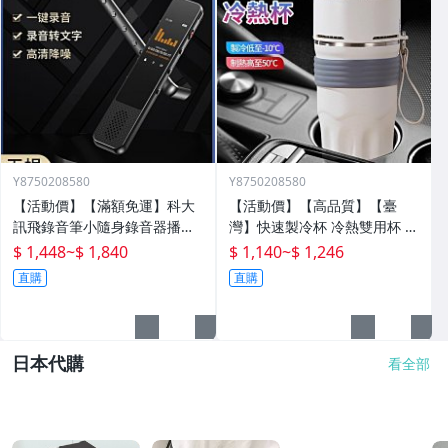
Y8750208580
Y8750208580
【活動價】【滿額免運】科大
【活動價】【高品質】【臺
訊飛錄音筆小隨身錄音器播放
灣】快速製冷杯 冷熱雙用杯 保
器設備神器專業高清降噪轉文
溫杯 辦公室水杯 保冰杯 製冷
$ 1,448
~
$ 1,840
$ 1,140
~
$ 1,246
字超
水杯 車載水杯 充電水杯 恆溫
直購
直購
杯 半
日本代購
看全部