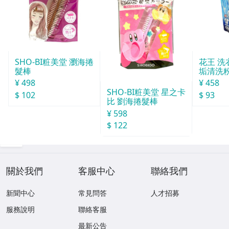
SHO-BI粧美堂 瀏海捲
花王 洗
髮棒
垢清洗粉
¥ 498
¥ 458
SHO-BI粧美堂 星之卡
$ 102
$ 93
比 劉海捲髮棒
¥ 598
$ 122
關於我們
客服中心
聯絡我們
新聞中心
常見問答
人才招募
服務說明
聯絡客服
最新公告