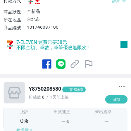
付款方式
全新品
商品狀況
台北市
所在地區
101746087100
商品編號
7-ELEVEN 運費只要
38
元
不限金額、筆數，筆筆優惠無限次！
Y8750208580
實名驗證
粉絲數
8
1天前上線
追蹤
-
-
正評
出貨速度
未出貨率
0%
--
--
天
總評價
0