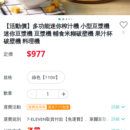
【活動價】多功能迷你榨汁機 小型豆漿機
0
迷你豆漿機 豆漿機 輔食米糊破壁機 果汁杯
破壁機 料理機
$977
定價
規格
綠色【110V】
數量
運費活動
運費抵用券
週末7-11免運
運費規則
7-ELEVEN取貨付款【免運費】、萊爾富取
貨付款【免運費】