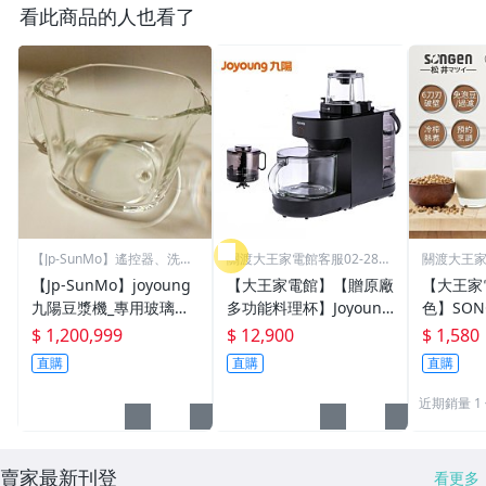
看此商品的人也看了
【Jp-SunMo】遙控器、洗衣
關渡大王家電館客服02-2858
關渡大王家電
機濾網
-3266
-3266
【Jp-SunMo】joyoung
【大王家電館】【贈原廠
【大王家
九陽豆漿機_專用玻璃杯
多功能料理杯】Joyoung
色】SON
(不含杯蓋)_適用DJ10M-
DJ12M-K76M 九陽 免清
能蔬果輔
$ 1,200,999
$ 12,900
$ 1,580
K91、DJ10M-K96【預購
洗多功能破壁調理機
機/豆漿機
直購
直購
直購
機 SG-33
近期銷量 1
賣家最新刊登
看更多