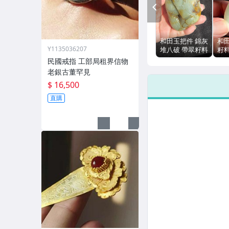
PREV
和田玉把件 錦灰
和
Y1135036207
堆八破 帶翠籽料
籽
300g 手工雕刻
58
民國戒指 工部局租界信物
皮 
老銀古董罕見
$ 16,500
直購