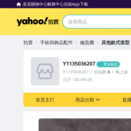
首頁
購物中心
帳務中心
信箱
App下載
Yahoo拍賣
拍賣
手錶與飾品配件
鑰匙圈
其他款式造型
Y1135036207
實名驗證
Y1135036207
粉絲數
8
剛上線
正評
100.0%
(
9
)
首頁主打
商品分類
直
sign