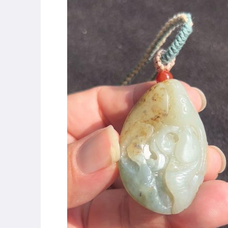
圖書/影音/文具
古董、藝術與礦石
居家、家具與園藝
玩具、模型與公仔
偶像、球員卡與郵幣
女裝與服飾配件
男性精品與服飾
手錶與飾品配件
女包精品與女鞋
相機、攝影與周邊
運動、戶外與休閒