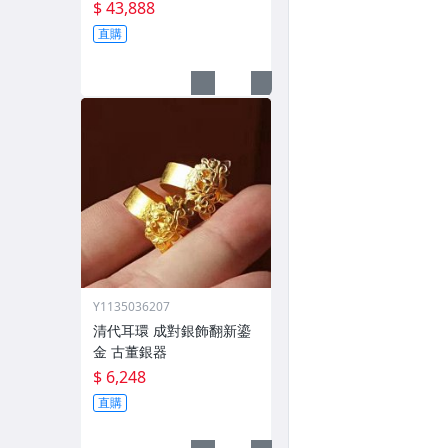
$ 43,888
直購
Y1135036207
清代耳環 成對銀飾翻新鎏
金 古董銀器
$ 6,248
直購