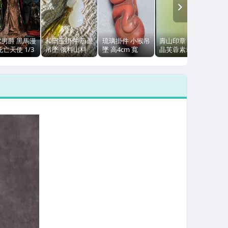
NEXT
獄男爵 黑馬漫
和田玉掛件 葫蘆
琉璃掛件 小猴吊
壽山印章 老礦結
死亡天使 1/3
吊墜 俄料山料
墜 高4cm 寬
晶芙蓉素章
身像 藝術家系
側掛 3.3g 配珠
1.3cm 可吊掛 小
15x15及
 全新非賣品
巧造型
14x14mm