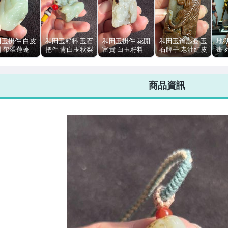
田玉掛件 白皮
和田玉籽料 玉石
和田玉掛件 花開
和田玉鑰匙圈 玉
地
料 帶翠蓮蓬
把件 青白玉秋梨
富貴 白玉籽料
石牌子 老油紅皮
畫 
g 青白玉 秋梨
皮 手工雕刻 洋
秋梨皮 老熟油膏
籽料 虎虎生威
全
油性好
洋得意108g
料 30g
82g 蘇州工
列
商品資訊