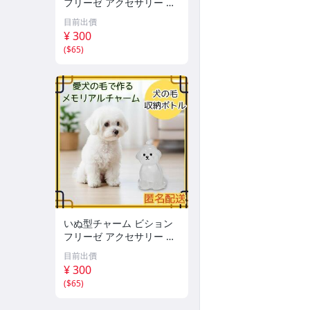
フリーゼ アクセサリー キ
ーホルダー ペア 思い出
目前出價
¥ 300
(
$65
)
いぬ型チャーム ビション
フリーゼ アクセサリー キ
ーホルダー ペア 思い出
目前出價
¥ 300
(
$65
)