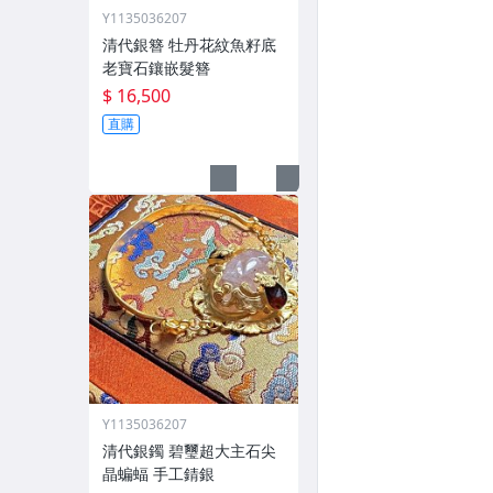
Y1135036207
清代銀簪 牡丹花紋魚籽底
老寶石鑲嵌髮簪
$ 16,500
直購
Y1135036207
清代銀鐲 碧璽超大主石尖
晶蝙蝠 手工錆銀