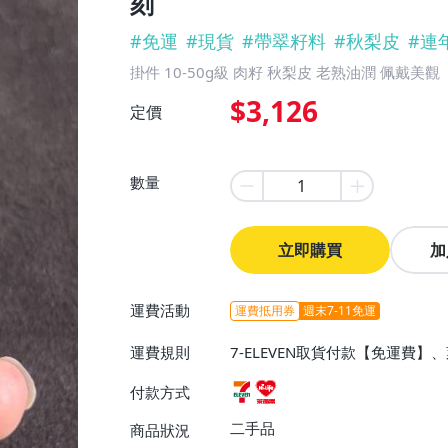
刻
#
免運
#
現貨
#
帶翠籽料
#
秋梨皮
#
連
掛件 10-50g級 肉籽 秋梨皮 老熟油潤 佩戴美觀
$3,126
定價
數量
立即購買
加
運費活動
運費抵用券
週末7-11免運
運費規則
7-ELEVEN取貨付款【免運費
付款方式
二手品
商品狀況