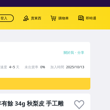
登入
賣東西
購物車
即時通
關於我
分享
貨速度
4~5
天
未出貨率
0%
加入時間
2025/10/13
餘 34g 秋梨皮 手工雕