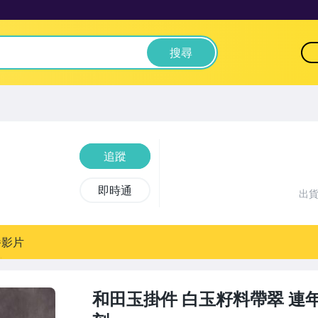
搜尋
追蹤
即時通
出
播影片
和田玉掛件 白玉籽料帶翠 連年有