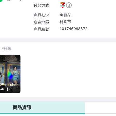
$38】
付款方式
全新品
商品狀況
桃園市
所在地區
101746088372
商品編號
7-ELEVEN 運費只要
38
元
不限金額、筆數，筆筆優惠無限次！
天使 Fubon
els 【禾
】 限量特卡組
低限量 超人
女孩 富邦悍將
商品資訊
隊 富邦
els