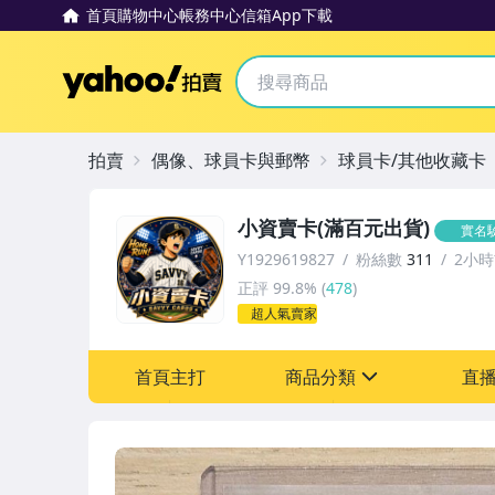
首頁
購物中心
帳務中心
信箱
App下載
Yahoo拍賣
拍賣
偶像、球員卡與郵幣
球員卡/其他收藏卡
小資賣卡(滿百元出貨)
實名
Y1929619827
粉絲數
311
2小
正評
99.8%
(
478
)
超人氣賣家
首頁主打
商品分類
直
sign
偶像、球員卡與郵幣