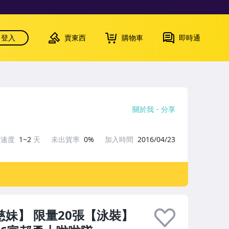
登入
賣東西
購物車
即時通
關於我
分享
貨速度
1~2
天
未出貨率
0%
加入時間
2016/04/23
 【慈妹】 限量20張【泳裝】