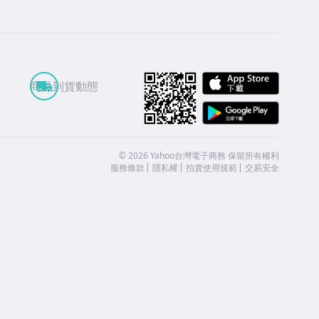
APP St
商品到貨動態
Google
©
2026
Yahoo台灣電子商務 保留所有權利
服務條款
隱私權
拍賣使用規範
交易安全