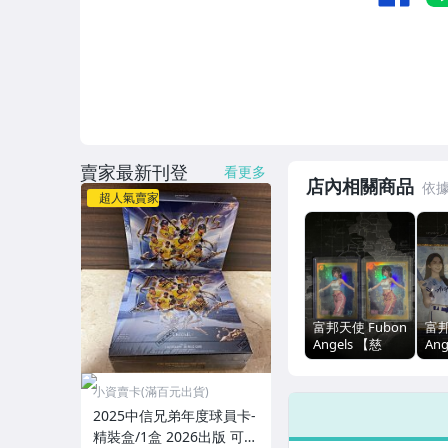
賣家最新刊登
看更多
店內相關商品
超人氣賣家
富邦天使 Fubon
富邦
Angels 【慈
Ang
妹】 限量特卡組
羽
合 低限量 超人
合 
小資賣卡(滿百元出貨)
氣女孩 富邦悍將
氣
啦啦隊 富邦
啦啦
2025中信兄弟年度球員卡-
Angels
Ang
精裝盒/1盒 2026出版 可拆