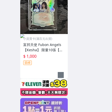
小資賣卡(滿百元出貨)
富邦天使 Fubon Angels
【Kesha】 限量10張【首
號大頭貼】 唇印用品簽名
$ 1,000
卡 超清晰唇印 本土超人氣
競標
女孩 富邦悍將啦啦隊 富邦
Angels