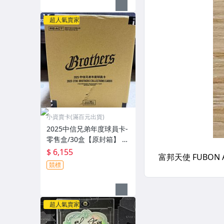
超人氣賣家
小資賣卡(滿百元出貨)
2025中信兄弟年度球員卡-
零售盒/30盒【原封箱】 2
026出版 可拆江坤宇、王
$ 6,155
威晨、彭政閔、宋承睿、
競標
邊荷律、小迪、桃子、衣
宸
超人氣賣家