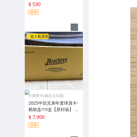
江坤宇、王威晨、彭政
$ 590
閔、宋承睿、邊荷律、小
競標
迪、桃子、衣宸
超人氣賣家
小資賣卡(滿百元出貨)
2025中信兄弟年度球員卡-
精裝盒/15盒【原封箱】 2
026出版 可拆江坤宇、王
$ 7,900
威晨、彭政閔、宋承睿、
競標
邊荷律、小迪、桃子、衣
宸