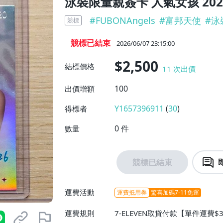
泳裝限量親簽卡 人氣女孩 20
#
FUBONAngels
#
富邦天使
#
泳
競標
競標已結束
2026/06/07 23:15:00
$2,500
結標價格
11
次出價
100
出價增額
Y1657396911
(
30
)
得標者
0
件
數量
競標已結束
運費活動
運費抵用券
驚喜加碼7-11免運
運費規則
7-ELEVEN取貨付款【單件運費$