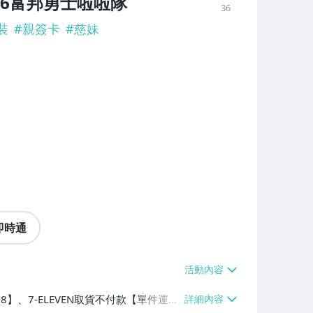
26富邦勇士啦啦隊
36
裝
#
親簽卡
#
慈妹
即時通
38】、7-ELEVEN取貨不付款【單件運費