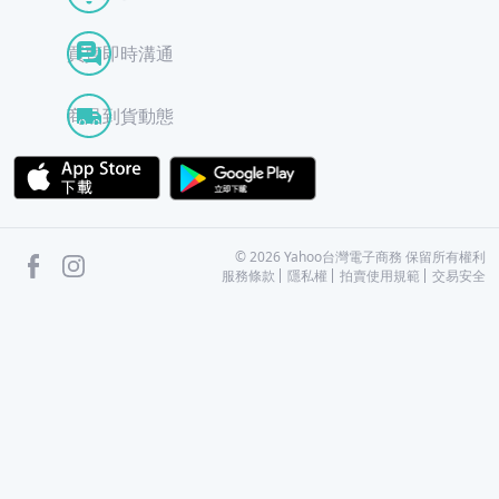
買賣即時溝通
商品到貨動態
APP Store
Google Play
facebook
Instagram
©
2026
Yahoo台灣電子商務 保留所有權利
服務條款
隱私權
拍賣使用規範
交易安全