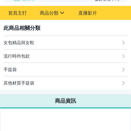
首頁主打
商品分類
直播影片
sign
2
圖書/影音/文具
居家、家具與園藝
女包精品與女鞋
玩具、模型與公仔
流行時尚包款
偶像、球員卡與郵幣
手提袋
女裝與服飾配件
其他材質手提袋
男性精品與服飾
商品資訊
手錶與飾品配件
美容保養與彩妝
女包精品與女鞋