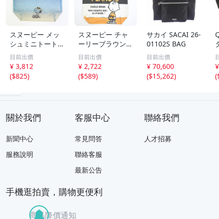
スヌーピー メッ
スヌーピー チャ
サカイ SACAI 26-
シュミニトートバ
ーリーブラウン
01102S BAG
ッグ サンセット
キャンバストート
目前出價
目前出價
目前出價
サングラス SNO
バッグ (オレンジ)
¥ 3,812
¥ 2,722
¥ 70,600
¥
OPY
SNOOPY
(
$825
)
(
$589
)
(
$15,262
)
(
關於我們
客服中心
聯絡我們
新聞中心
常見問答
人才招募
服務說明
聯絡客服
最新公告
手機逛拍賣，購物更便利
商品降價通知