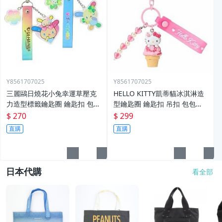
Y8561707025
Y8561707025
三麗鷗日燒花小兔幸運草壓克
HELLO KITTY凱蒂貓冰淇淋造
力造型標籤鑰匙圈 鑰匙扣 包包
型鑰匙圈 鑰匙扣 吊扣 包包掛
掛飾
飾
$ 270
$ 299
直購
直購
日本代購
看全部