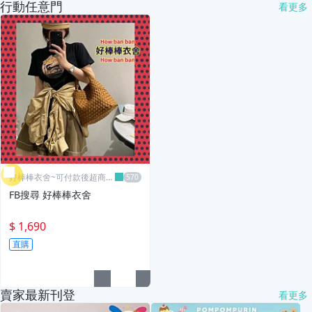
行動任意門
看更多
好棒棒衣舍~可付款後超商取
貨
FB搜尋 好棒棒衣舍
$ 1,690
直購
賣家最新刊登
看更多