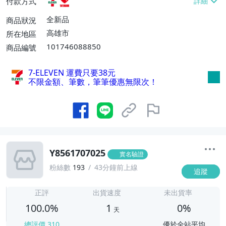
付款方式
運費$60、消費滿$20000免運費】
全新品
商品狀況
高雄市
所在地區
101746088850
商品編號
7-ELEVEN 運費只要
38
元
不限金額、筆數，筆筆優惠無限次！
Y8561707025
實名驗證
粉絲數
193
43分鐘前上線
追蹤
1
正評
出貨速度
未出貨率
100.0%
1
0%
天
總評價
310
優於全站平均