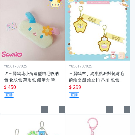
Y8561707025
Y8561707025
📍三麗鷗花小兔造型絨毛收納
三麗鷗布丁狗甜點派對刺繡毛
包 化妝包 萬用包 鉛筆盒 筆袋
氈鑰匙圈 鑰匙扣 吊扣 包包掛
盥洗包 美妝包
飾
$ 450
$ 299
直購
直購