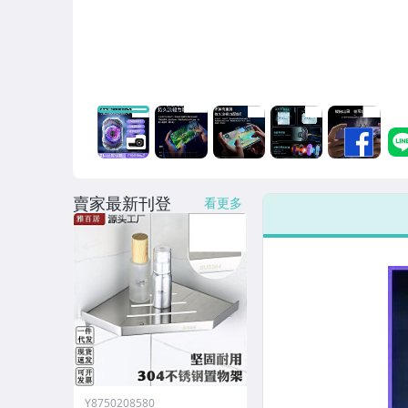
男性精品與服飾
女裝與服飾配件
偶像、球員卡與郵幣
手錶與飾品配件
女包精品與女鞋
家電與影音視聽
賣家最新刊登
看更多
Y8750208580