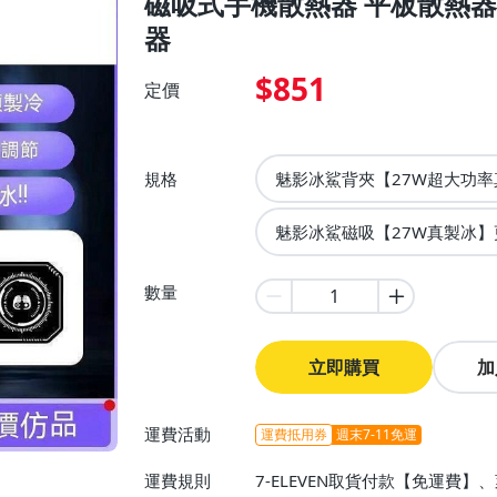
磁吸式手機散熱器 平板散熱器 
器
$851
定價
規格
魅影冰鯊背夾【27W超大功率
魅影冰鯊磁吸【27W真製冰】
數量
立即購買
加
運費活動
運費抵用券
週末7-11免運
運費規則
7-ELEVEN取貨付款【免運費