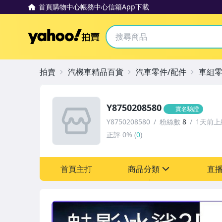
首頁
購物中心
帳務中心
信箱
App下載
Yahoo拍賣
拍賣
汽機車精品百貨
汽車零件/配件
車組
Y8750208580
實名驗證
Y8750208580
粉絲數
8
1天前上
正評
0%
(
0
)
首頁主打
商品分類
直
sign