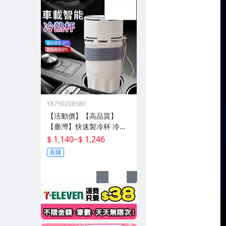
Y8750208580
【活動價】【高品質】
【臺灣】快速製冷杯 冷熱
雙用杯 保溫杯 辦公室水杯
$ 1,140
~
$ 1,246
保冰杯 製冷水杯 車載水杯
直購
充電水杯 恆溫杯 半