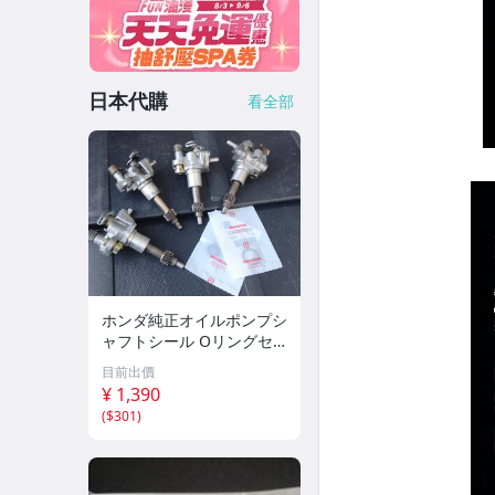
日本代購
看全部
ホンダ純正オイルポンプシ
ャフトシール Oリングセ
ット スーパーディオ ライ
目前出價
ブディオ キャノピー ジャ
¥ 1,390
イロ DIO ZX 白煙 ゴム
(
$301
)