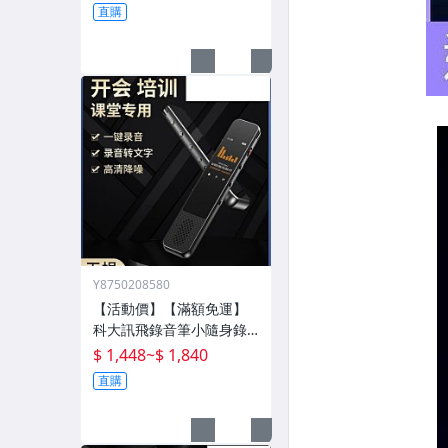
架 桌面電腦架 螢幕增高架
直購
螢幕收納架 臺式
Y8750208580
【活動價】【滿額免運】
科大訊飛錄音筆小隨身錄
音器播放器設備神器專業
$ 1,448
~
$ 1,840
高清降噪轉文字超
直購