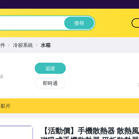
搜尋
零件
冷卻系統
水箱
追蹤
線
即時通
播影片
【活動價】手機散熱器 散熱風