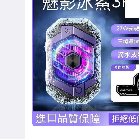
圖書/影音/文具
古董、藝術與礦石
手機、配件與通訊
美容保養與彩妝
電腦、平板與周邊
相機、攝影與周邊
運動、戶外與休閒
嬰幼兒與孕婦
汽機車精品百貨
居家、家具與園藝
玩具、模型與公仔