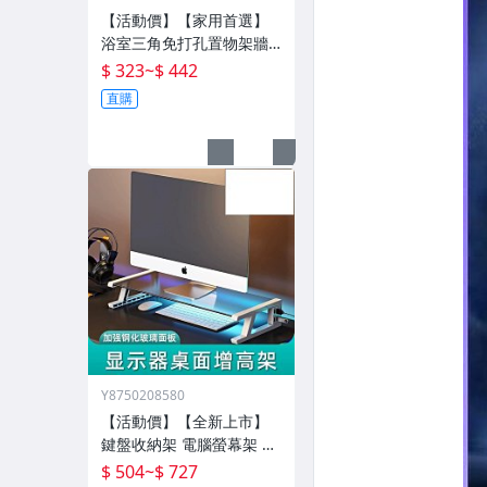
【活動價】【家用首選】
浴室三角免打孔置物架牆
壁架子壁掛分層置物架衛
$ 323
~
$ 442
生間轉角架三角籃
直購
Y8750208580
【活動價】【全新上市】
鍵盤收納架 電腦螢幕架 電
腦增高架 電腦架 置物增高
$ 504
~
$ 727