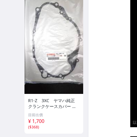
R1-Z 3XC ヤマハ純正
クランクケースカバー ガ
スケット 新品未使用
目前出價
¥ 1,700
(
$368
)