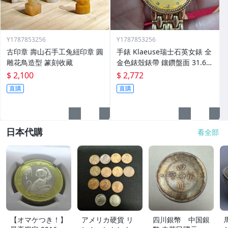
Y1787853256
Y1787853256
古印章 壽山石手工兔紐印章 圓
手錶 Klaeuse瑞士石英女錶 全
雕花鳥造型 篆刻收藏
金色錶殼錶帶 鑲鑽盤面 31.6m
m
$ 2,100
$ 2,772
直購
直購
日本代購
看全部
【オマケつき！】
アメリカ硬貨 リ
四川銀幣 中国銀