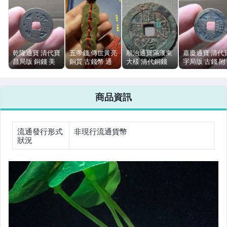
手錶與飾品配件
女包精品與女鞋
乾隆通寶 清代寶
五帝錢 傳世黃亮
順治通寶滿漢東
嘉慶通寶 清代
運動、戶外與休閒
昌局版 銅錢 美
銅質 古錢幣 通
大樣 清代銅錢
字局版 古錢 附
品
寶重寶元寶 附憑
28mm以上 筒子
來源憑證
證
開原狀態
商品資訊
流通發行形式
非現行流通貨幣
狀況