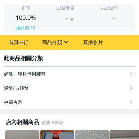
-
-
正評
出貨速度
未出貨率
100.0%
--
--
天
總評價
10
-
首頁主打
商品分類
直播影片
-
sign
圖書/影音/文具
2
古董、藝術與礦石
偶像、球員卡與郵幣
居家、家具與園藝
錢幣/古錢幣
玩具、模型與公仔
中國古幣
男性精品與服飾
店內相關商品
偶像、球員卡與郵幣
女裝與服飾配件