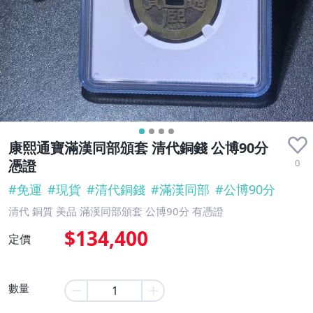
康熙通寶滿漢同部頒套 清代銅錢 公博90分
0
憑證
#
免運
#
現貨
#
清代銅錢
#
滿漢同部
#
公博90分
清代 銅質 美品 滿漢同部頒套 公博90分 有憑證
$134,400
定價
數量