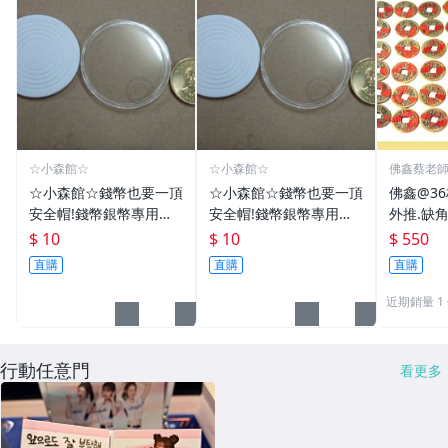
☆小森館☆
☆小森館☆
佛鑫蔡老
化煞物品
☆小森館☆錢幣也要一頂
☆小森館☆錢幣也要一頂
佛鑫@3
安全帽!錢幣銀幣專用透
安全帽!錢幣銀幣專用透
外推.缺
明壓克力盒收納保護盒.1
明壓克力盒收納保護盒.1
雙碩士風
$ 10
$ 10
$ 550
枚10元~55
枚10元~11
加持/附
直購
直購
直購
近期銷量 1
行動任意門
看更多