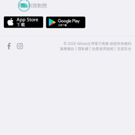
商品到貨動態
APP Store
Google Play
facebook
Instagram
©
2026
Yahoo台灣電子商務 保留所有權利
服務條款
隱私權
拍賣使用規範
交易安全