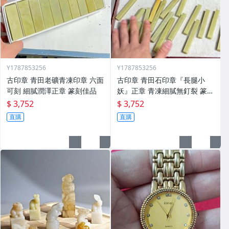
Y1787853256
Y1787853256
古印章 青田老礦青凍印章 六面
古印章 青田石印章『長腿小
可刻 細膩潤澤正章 篆刻佳品
妖』正章 青凍細膩無釘裂 篆刻
用
$ 3,752
$ 3,752
直購
直購