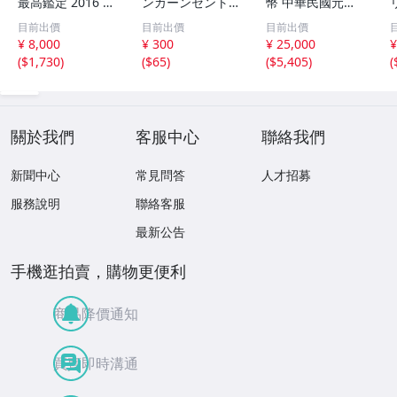
最高鑑定 2016 中
ンカーンセント
幣 中華民國元年
国 10元 申年 猿
他13枚セット 外
軍政府造 壹圓 古
目前出價
目前出價
目前出價
バイメタル NGC
国コイン 古銭 コ
銭 銀貨 アンティ
¥ 8,000
¥ 300
¥ 25,000
¥
MS69PL プルーフ
レクション
ーク
(
$1,730
)
(
$65
)
(
$5,405
)
(
ライク 初期発行
金猴春ラベル ア
ンティークコイン
關於我們
客服中心
聯絡我們
新聞中心
常見問答
人才招募
服務說明
聯絡客服
最新公告
手機逛拍賣，購物更便利
商品降價通知
買賣即時溝通