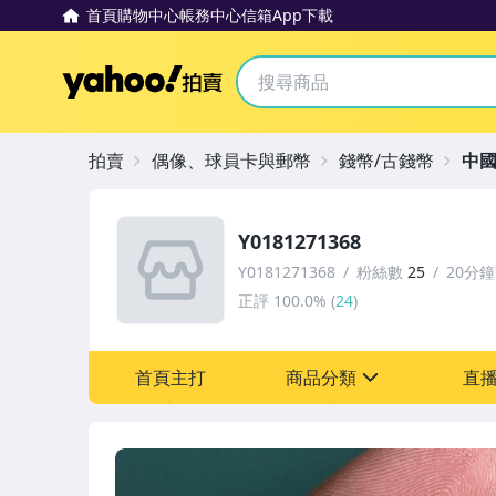
首頁
購物中心
帳務中心
信箱
App下載
Yahoo拍賣
拍賣
偶像、球員卡與郵幣
錢幣/古錢幣
中
Y0181271368
Y0181271368
粉絲數
25
20分
正評
100.0%
(
24
)
首頁主打
商品分類
直
sign