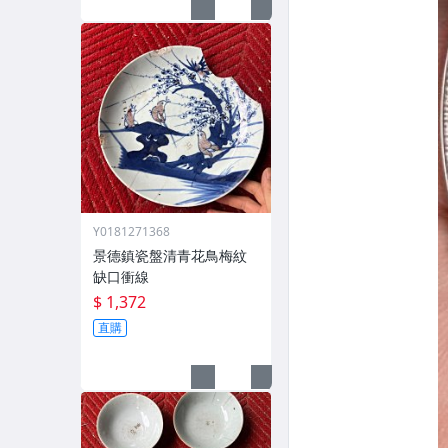
Y0181271368
景德鎮瓷盤清青花鳥梅紋
缺口衝線
$ 1,372
直購