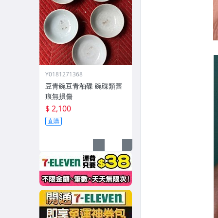
Y0181271368
豆青碗豆青釉碟 碗碟類舊
痕無損傷
$ 2,100
直購