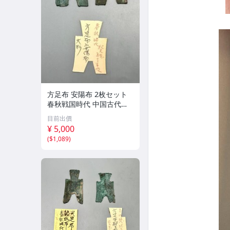
方足布 安陽布 2枚セット
春秋戦国時代 中国古代銭
貨 布貨 布幣 銅銭 古銭 コ
目前出價
レクション 貨幣
¥ 5,000
(
$1,089
)