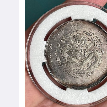
圖書/影音/文具
古董、藝術與礦石
手機、配件與通訊
居家、家具與園藝
玩具、模型與公仔
偶像、球員卡與郵幣
女裝與服飾配件
男性精品與服飾
手錶與飾品配件
相機、攝影與周邊
運動、戶外與休閒