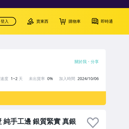
登入
賣東西
購物車
即時通
關於我
分享
貨速度
1~2
天
未出貨率
0%
加入時間
2024/10/06
 純手工邊 銀質緊實 真銀