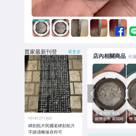
賣家最新刊登
看更多
店內相關商品
PREV
袁像飛龍 90高
段
Y0181271368
銀學習幣 軍閥時
幣 
期 精修手工邊
面手
碑刻拓片民國老碑刻拓片
標本 真銀假幣
標
字跡清晰保存尚可