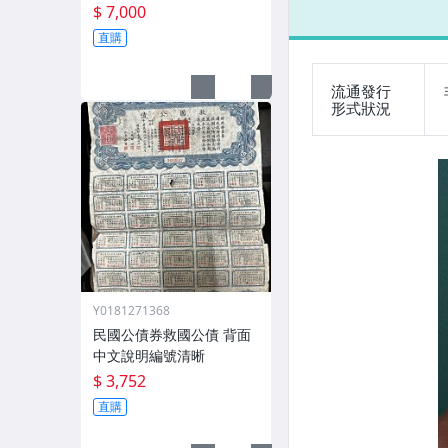
$ 7,000
直購
流通發行
形式狀況
Y0181271368
民國公債券救國公債 背面
中文說明編號清晰
$ 3,752
直購