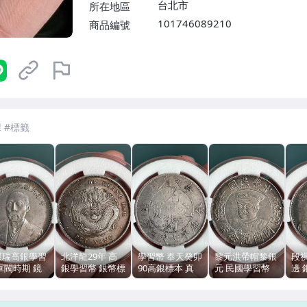
台北市
所在地區
101746089210
商品編號
7-ELEVEN 運費只要
38
元
不限金額、筆數，筆筆優惠無限次！
祺瑞高銀學習
北洋龍29年 高
學習幣 奉天癸卯
黎元洪帶帽黎銀
段
軍閥時期 鏡
銀學習幣 銀幣標
90高銀標本 真
元 民國學習幣
邊 
工邊 90銀
本 清代仿幣 環
銀假幣 原味包漿
標本 90高銀 手
標
本 真銀假幣
彩包漿 手工邊
手工邊
工邊 福建三明
福