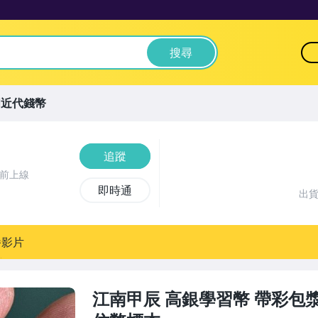
搜尋
國近代錢幣
追蹤
鐘前上線
即時通
出
播影片
江南甲辰 高銀學習幣 帶彩包漿