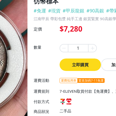
仿幣標本
#
免運
#
現貨
#
甲辰龍銀
#
90高銀
#
帶
江南甲辰 帶彩包漿 純手工邊 銀質緊實 90高銀
$7,280
定價
數量
立即購買
加
運費活動
運費抵用券
驚喜加碼7-11免運
運費規則
7-ELEVEN取貨付款【免運費
付款方式
二手品
商品狀況