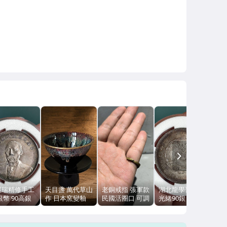
NEXT
祺瑞精修手工
天目盞 萬代草山
老銅戒指 張軍款
湖北龍學習標本
銀幣 90高銀
作 日本窯變釉
民國活圈口 可調
光緒90銀 真銀
本 真銀假幣
覆輪銅包口 茶碗
3.8g 內徑
仿幣 五彩包漿
建三明貨
全新品 不含盞台
19.6mm
手工邊齒