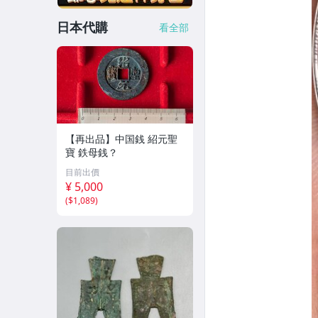
日本代購
看全部
【再出品】中国銭 紹元聖
寶 鉄母銭？
目前出價
¥ 5,000
(
$1,089
)