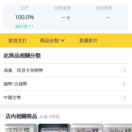
-
-
正評
出貨速度
未出貨率
100.0%
--
--
天
總評價
11
-
首頁主打
商品分類
直播影片
-
sign
圖書/影音/文具
2
古董、藝術與礦石
偶像、球員卡與郵幣
居家、家具與園藝
錢幣/古錢幣
玩具、模型與公仔
中國古幣
偶像、球員卡與郵幣
店內相關商品
男性精品與服飾
女裝與服飾配件