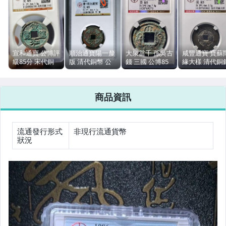
手錶與飾品配件
女包精品與女鞋
宣和通寶 公博評
順治通寶陽一釐
大泉當千 孫吳古
咸豐通寶 寶蘇
運動、戶外與休閒
級85分 宋代銅
版 清代銅幣 公
錢 三國 公博85
緣大樣 清代銅
錢 美製闊緣六級
博85 開放盒 七
分 評級幣 古錢
古錢幣 公博評
7.5g
級幣
幣
85 有憑證
商品資訊
流通發行形式
非現行流通貨幣
狀況