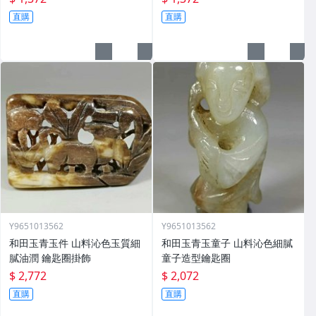
直購
直購
Y9651013562
Y9651013562
和田玉青玉件 山料沁色玉質細
和田玉青玉童子 山料沁色細膩
膩油潤 鑰匙圈掛飾
童子造型鑰匙圈
$ 2,772
$ 2,072
直購
直購