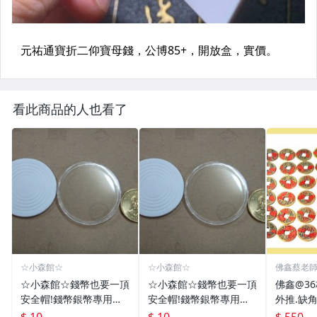
看此商品的人也看了
☆小森館☆
☆小森館☆
佛鑫蔡老
化煞物品
☆小森館☆錢幣也要一頂
☆小森館☆錢幣也要一頂
佛鑫@3
安全帽!錢幣銀幣專用透
安全帽!錢幣銀幣專用透
外推.缺
明壓克力盒收納保護盒.1
明壓克力盒收納保護盒.1
雙碩士風
$ 10
$ 10
$ 550