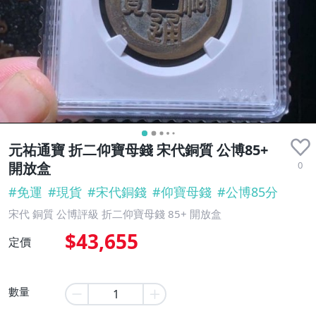
元祐通寶 折二仰寶母錢 宋代銅質 公博85+
0
開放盒
#
免運
#
現貨
#
宋代銅錢
#
仰寶母錢
#
公博85分
宋代 銅質 公博評級 折二仰寶母錢 85+ 開放盒
$43,655
定價
數量