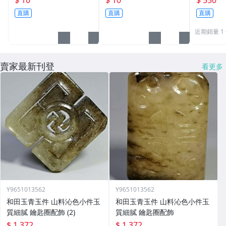
枚10元~55
枚10元~11
加持/附
直購
直購
直購
近期銷量 1
賣家最新刊登
看更多
Y9651013562
Y9651013562
和田玉青玉件 山料沁色小件玉
和田玉青玉件 山料沁色小件玉
質細膩 鑰匙圈配飾 (2)
質細膩 鑰匙圈配飾
$ 1,372
$ 1,372