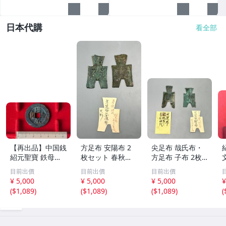
日本代購
看全部
【再出品】中国銭
方足布 安陽布 2
尖足布 哉氏布・
紹元聖寶 鉄母
枚セット 春秋戦
方足布 子布 2枚
銭？
国時代 中国古代
セット 中国戦国
目前出價
目前出價
目前出價
銭貨 布貨 布幣 銅
古銭 布幣 古銭 貨
¥ 5,000
¥ 5,000
¥ 5,000
¥
銭 古銭 コレクシ
布 貨幣
(
$1,089
)
(
$1,089
)
(
$1,089
)
(
ョン 貨幣