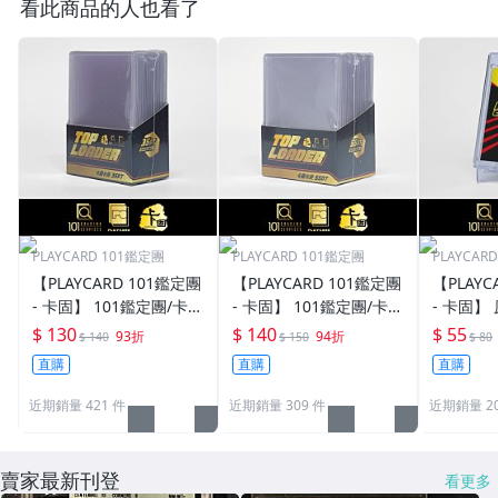
看此商品的人也看了
PLAYCARD 101鑑定團
PLAYCARD 101鑑定團
PLAYCAR
【PLAYCARD 101鑑定團
【PLAYCARD 101鑑定團
【PLAYC
- 卡固】 101鑑定團/卡固
- 卡固】 101鑑定團/卡固
- 卡固】
原廠原裝 一般卡夾 / 塑
原廠原裝 一般卡夾 / 塑
卡夾 / 
$ 130
$ 140
$ 55
93折
94折
$ 140
$ 150
$ 80
膠殼 尺寸：35pt
膠殼 尺寸：55pt
pt / CPH
直購
直購
直購
近期銷量 421 件
近期銷量 309 件
近期銷量 20
賣家最新刊登
看更多