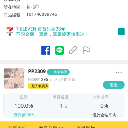
0、消費滿$2000免運費】
新北市
所在地區
101746089746
商品編號
7-ELEVEN 運費只要
38
元
不限金額、筆數，筆筆優惠無限次！
PP2309
實名驗證
粉絲數
296
5小時前上線
追蹤
超人氣賣家
1
正評
出貨速度
未出貨率
100.0%
1
0%
天
總評價
366
優於全站平均