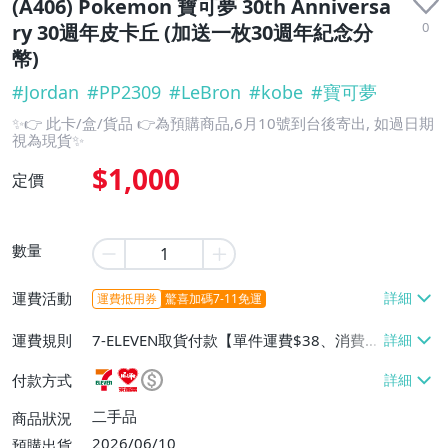
(A406) Pokemon 寶可夢 30th Anniversa
0
ry 30週年皮卡丘 (加送一枚30週年紀念分
幣)
#
Jordan
#
PP2309
#
LeBron
#
kobe
#
寶可夢
✨👉 此卡/盒/貨品 👉為預購商品,6月10號到台後寄出, 如過日期
視為現貨✨
$1,000
定價
數量
運費活動
運費抵用券
驚喜加碼7-11免運
運費規則
7-ELEVEN取貨付款【單件運費$38、消費滿
$1000免運費】、7-ELEVEN取貨不付款
付款方式
【單件運費$38、消費滿$1000免運費】、
萊爾富取貨付款【單件運費$60、消費滿$1
二手品
商品狀況
000免運費】、宅配/貨運【單件運費$13
2026/06/10
預購出貨