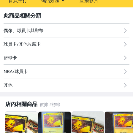
首頁主打
商品分類
直播影片
sign
2
偶像、球員卡與郵幣
偶像、球員卡與郵幣
球員卡/其他收藏卡
籃球卡
NBA/球員卡
其他
店內相關商品