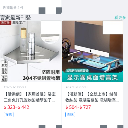
近期銷量 4 件
賣家最新刊登
看更多
Y8750208580
Y8750208580
【活動價】【家用首選】浴室
【活動價】【全新上市】鍵盤
三角免打孔置物架牆壁架子壁
收納架 電腦螢幕架 電腦增高架
掛分層置物架衛生間轉角架三
電腦架 置物增高架 桌面電腦架
$ 323
~
$ 442
$ 504
~
$ 727
角籃
螢幕增高架 螢幕收納架 臺式
直購
直購