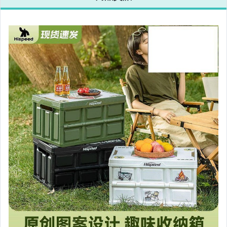
相機、攝影與周邊
運動、戶外與休閒
嬰幼兒與孕婦
汽機車精品百貨
居家、家具與園藝
玩具、模型與公仔
男性精品與服飾
女裝與服飾配件
偶像、球員卡與郵幣
手錶與飾品配件
女包精品與女鞋