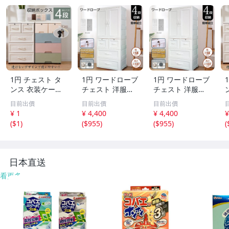
1円 チェスト タ
1円 ワードローブ
1円 ワードローブ
ンス 衣装ケース
チェスト 洋服ダ
チェスト 洋服ダ
収納ケース 洋服
ンス 大型 クロー
ンス 大型 クロー
目前出價
目前出價
目前出價
タンス たんす 収
ゼット 組み立て
ゼット 組み立て
¥ 1
¥ 4,400
¥ 4,400
¥
納チェスト 収納
簡単 一人暮らし
簡単 一人暮らし
(
$1
)
(
$955
)
(
$955
)
(
引き出し収納 ス
タンス ハンガー
タンス ハンガー
リムチェスト リ
ラック 衣装ケー
ラック 衣装ケー
ビングチェスト n
ス 服掛け 収納 ny
ス 服掛け 収納 ny
y422
482
482
y
日本直送
看更多