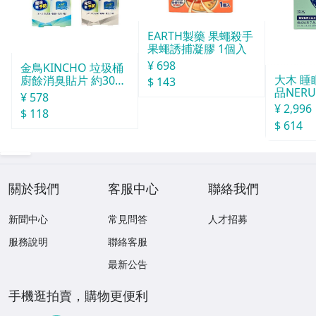
EARTH製藥 果蠅殺手
果蠅誘捕凝膠 1個入
¥ 698
金鳥KINCHO 垃圾桶
大木 
廚餘消臭貼片 約30天
$ 143
品NERU
分
¥ 578
袋
¥ 2,996
$ 118
$ 614
關於我們
客服中心
聯絡我們
新聞中心
常見問答
人才招募
服務說明
聯絡客服
最新公告
手機逛拍賣，購物更便利