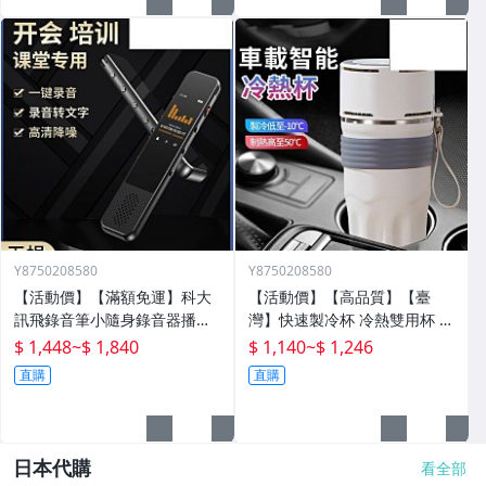
Y8750208580
Y8750208580
【活動價】【滿額免運】科大
【活動價】【高品質】【臺
訊飛錄音筆小隨身錄音器播放
灣】快速製冷杯 冷熱雙用杯 保
器設備神器專業高清降噪轉文
溫杯 辦公室水杯 保冰杯 製冷
$ 1,448
~
$ 1,840
$ 1,140
~
$ 1,246
字超
水杯 車載水杯 充電水杯 恆溫
直購
直購
杯 半
日本代購
看全部