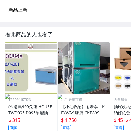
看此商品的人也看了
Y2209167523
小毛居家百貨
方角紙盒
(即急集999免運 HOUSE
【小毛收納】附發票｜K
抽屜收納
TWD095 D095單層抽屜
EYWAY 聯府 CKB899 單
納好紙盒
整理箱(新版)/ 收納箱 /
層櫃整理箱 3入｜台灣製
盒，收據
$ 315
$ 1,750
$ 45
~
$ 
收納盒/置物箱/分類箱
衣物收納箱 衣服置物櫃
分類盒，
直購
直購
直購