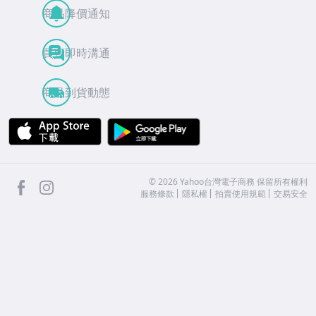
商品降價通知
買賣即時溝通
商品到貨動態
APP Store
Google Play
facebook
Instagram
©
2026
Yahoo台灣電子商務 保留所有權利
服務條款
隱私權
拍賣使用規範
交易安全