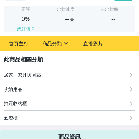
-
-
正評
出貨速度
未出貨率
0%
--
--
天
總評價
0
-
首頁主打
商品分類
直播影片
-
sign
2
居家、家具與園藝
圖書/影音/文具
收納用品
古董、藝術與礦石
抽屜收納櫃
手機、配件與通訊
美容保養與彩妝
五層櫃
電腦、平板與周邊
商品資訊