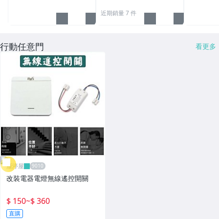
紙箱
近期銷量 7 件
行動任意門
看更多
雁渟屋
改裝電器電燈無線遙控開關
$ 150
~
$ 360
直購