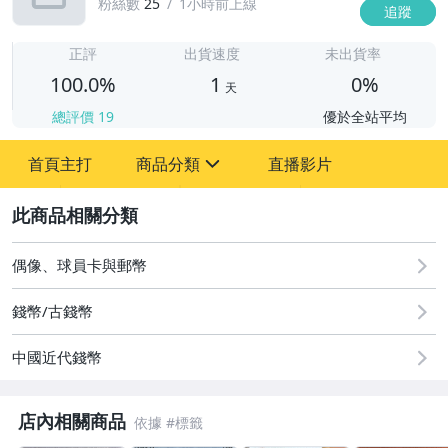
粉絲數
25
1小時前上線
追蹤
1
正評
出貨速度
未出貨率
100.0%
1
0%
天
總評價
19
優於全站平均
首頁主打
商品分類
直播影片
sign
2
圖書/影音/文具
偶像、球員卡與郵幣
古董、藝術與礦石
錢幣/古錢幣
手機、配件與通訊
中國近代錢幣
居家、家具與園藝
店內相關商品
玩具、模型與公仔