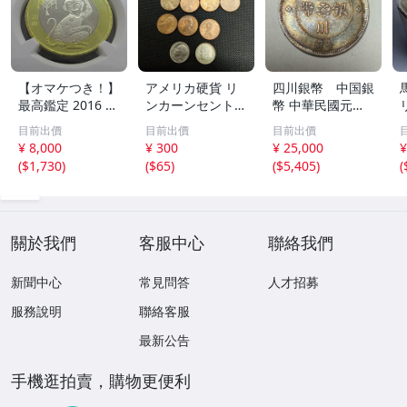
【オマケつき！】
アメリカ硬貨 リ
四川銀幣 中国銀
最高鑑定 2016 中
ンカーンセント
幣 中華民國元年
国 10元 申年 猿
他13枚セット 外
軍政府造 壹圓 古
目前出價
目前出價
目前出價
バイメタル NGC
国コイン 古銭 コ
銭 銀貨 アンティ
¥ 8,000
¥ 300
¥ 25,000
¥
MS69PL プルーフ
レクション
ーク
(
$1,730
)
(
$65
)
(
$5,405
)
(
ライク 初期発行
金猴春ラベル ア
ンティークコイン
關於我們
客服中心
聯絡我們
新聞中心
常見問答
人才招募
服務說明
聯絡客服
最新公告
手機逛拍賣，購物更便利