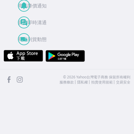
商品降價通知
買賣即時溝通
商品到貨動態
APP Store
Google Play
facebook
Instagram
©
2026
Yahoo台灣電子商務 保留所有權利
服務條款
隱私權
拍賣使用規範
交易安全