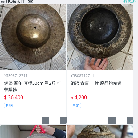
賣家最新刊登
看更多
Y5308712711
Y5308712711
銅鑔 百年 直徑33cm 重2斤 打
銅鑔 古董 一片 廢品站精選
擊樂器
$ 36,400
$ 4,200
直購
直購