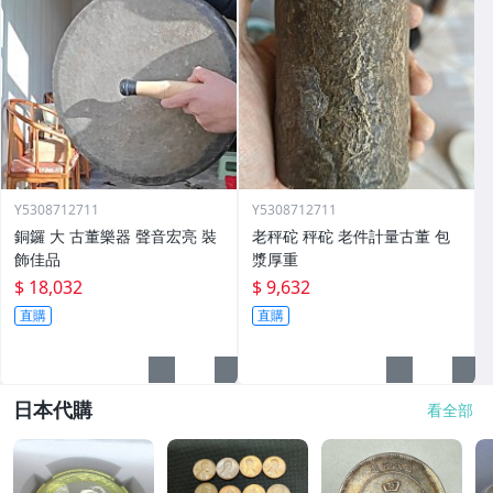
Y5308712711
Y5308712711
銅鑼 大 古董樂器 聲音宏亮 裝
老秤砣 秤砣 老件計量古董 包
飾佳品
漿厚重
$ 18,032
$ 9,632
直購
直購
日本代購
看全部