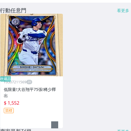
行動任意門
看更多
收藏品
Y9307211569
低限量!大谷翔平75張!稀少釋
出
$ 1,552
競標