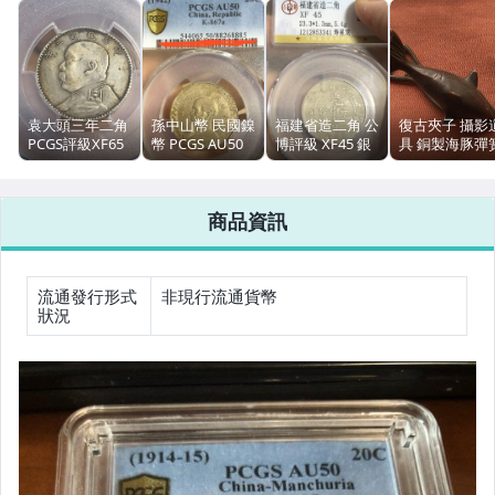
偶像、球員卡與郵幣
女裝與服飾配件
男性精品與服飾
袁大頭三年二角
孫中山幣 民國鎳
福建省造二角 公
復古夾子 攝影
PCGS評級XF65
幣 PCGS AU50
博評級 XF45 銀
具 銅製海豚彈
手錶與飾品配件
銀幣 中央版 原
K-867a 544065
幣 軍閥時期 包
夾 文房手帳 歐
味包漿
漿自然
洲vintage
女包精品與女鞋
商品資訊
相機、攝影與周邊
運動、戶外與休閒
流通發行形式
非現行流通貨幣
狀況