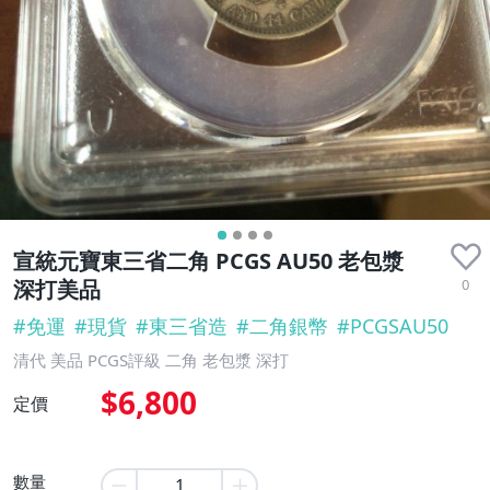
宣統元寶東三省二角 PCGS AU50 老包漿
0
深打美品
#
免運
#
現貨
#
東三省造
#
二角銀幣
#
PCGSAU50
清代 美品 PCGS評級 二角 老包漿 深打
$6,800
定價
數量