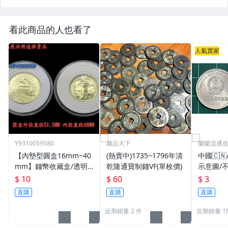
看此商品的人也看了
人氣賣家
Y9310059580
藏品天下
蘭蘭流通
【內墊型圓盒16mm~40
(熱賣中)1735~1796年清
中國🇨
mm】錢幣收藏盒/透明
乾隆通寶制錢VF(單枚價)
示意圖/
圓盒/硬幣盒/錢幣收藏用
機出貨
$ 10
$ 60
$ 3
品
直購
直購
直購
近期銷量 2 件
近期銷量 18