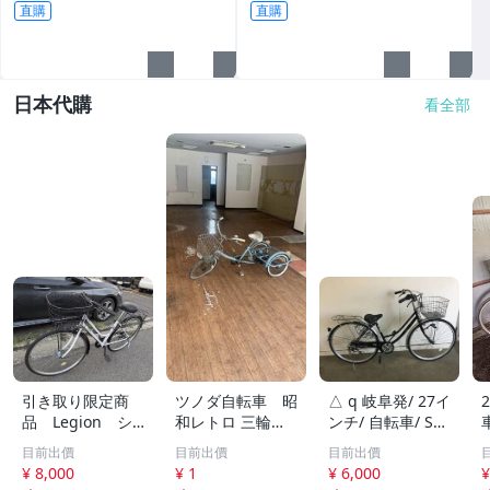
字超
水杯 車載水杯 充電水杯 恆溫
直購
直購
杯 半
日本代購
看全部
引き取り限定商
ツノダ自転車 昭
△ q 岐阜発/ 27イ
品 Legion シ
和レトロ 三輪自
ンチ/ 自転車/ Swi
ティサイクル ２
転車 大人用 実用
tch LAT/ 6段変速/
目前出價
目前出價
目前出價
7インチ シマノ
車 レストアベー
ママチャリ/ 走行
¥ 8,000
¥ 1
¥ 6,000
¥
6段変速 LEDライ
ス
確認/ タイヤひび