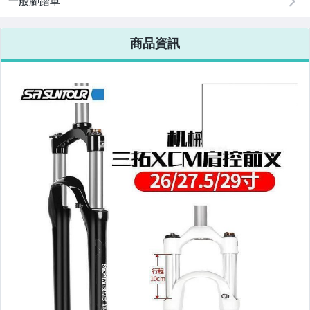
一般腳踏車
電腦、平板與周邊
商品資訊
相機、攝影與周邊
運動、戶外與休閒
嬰幼兒與孕婦
汽機車精品百貨
居家、家具與園藝
玩具、模型與公仔
男性精品與服飾
女裝與服飾配件
偶像、球員卡與郵幣