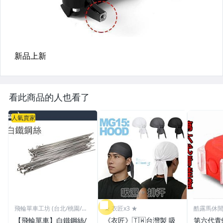
看此商品的人也看了
人氣賣家
飛輪單車工坊 (台北/桃園/高
★ 衣匠x3 ★
酷露馬休
雄)
【飛輪單車】白鐵鋼絲/
《衣匠》🇹🇼台灣製 吸
第六代青蛙燈 (附