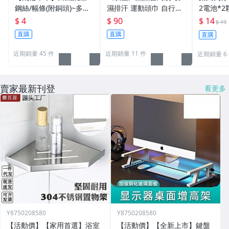
鋼絲/幅條(附銅頭)~多種
濕排汗 運動頭巾 自行車
2電池*2
規格/一支價格需要多少
頭巾 機車 自行車小帽 海
警示燈 雙
$ 4
$ 90
$ 14
$ 19
買多少[1101]
盜帽﹝MG15﹞
車尾燈 前
直購
直購
直購
1
近期銷量 45 件
近期銷量 11 件
近期銷量 6
賣家最新刊登
看更多
Y8750208580
Y8750208580
【活動價】【家用首選】浴室
【活動價】【全新上市】鍵盤