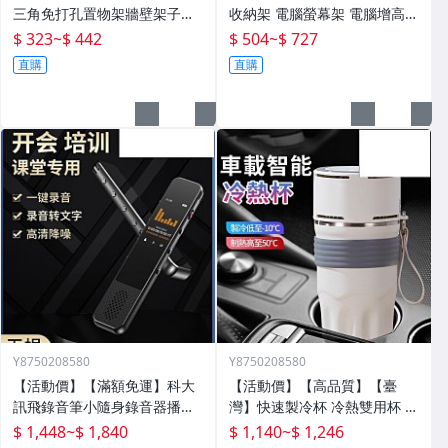
三角免打孔置物架牆壁架子壁
收納架 電腦螢幕架 電腦增高架
掛分層置物架衛生間轉角架三
電腦架 置物增高架 桌面電腦架
$ 323
~
$ 442
$ 504
~
$ 727
角籃
螢幕增高架 螢幕收納架 臺式
直購
直購
Y8750208580
Y8750208580
【活動價】【滿額免運】科大
【活動價】【高品質】【臺
訊飛錄音筆小隨身錄音器播放
灣】快速製冷杯 冷熱雙用杯 保
器設備神器專業高清降噪轉文
溫杯 辦公室水杯 保冰杯 製冷
$ 1,448
~
$ 1,840
$ 1,140
~
$ 1,246