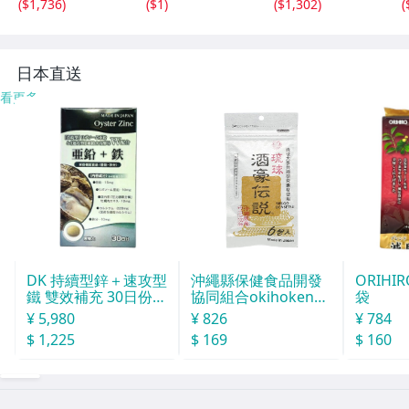
(
$1,736
)
(
$1
)
(
$1,302
)
(
ト 現状品 101
割れあり/ 現状品/
66833-46240
R8.8/5 △
日本直送
看更多
DK 持續型鋅＋速攻型
沖繩縣保健食品開發
ORIHI
鐵 雙效補充 30日份 1
協同組合okihoken琉
袋
20粒
球酒豪傳說 6包
¥ 5,980
¥ 826
¥ 784
$ 1,225
$ 169
$ 160