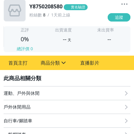
Y8750208580
實名驗證
粉絲數
8
1天前上線
追蹤
-
-
正評
出貨速度
未出貨率
0%
--
--
天
總評價
0
-
首頁主打
商品分類
直播影片
-
sign
2
運動、戶外與休閒
圖書/影音/文具
戶外休閒用品
古董、藝術與礦石
自行車/腳踏車
手機、配件與通訊
美容保養與彩妝