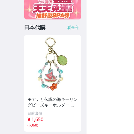
日本代購
看全部
モアナと伝説の海キーリン
グビーズキーホルダー 実
写ディズニー
目前出價
¥ 1,650
(
$360
)