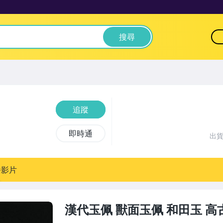
搜尋
追蹤
即時通
出
播影片
漢代玉佩 獸面玉佩 和田玉 高