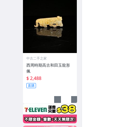
中古二手之家
西周時期高古和田玉龍形
佩
$ 2,488
直購