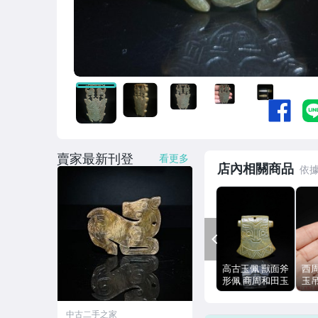
賣家最新刊登
看更多
店內相關商品
PREV
高古玉佩 獸面斧
西
形佩 商周和田玉
玉
穿孔 雕工古樸
神
49.4g
痕 
中古二手之家