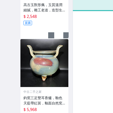
高古玉獸形佩，玉質溫潤
細膩，雕工老道，造型生
動，整
$ 2,548
直購
中古二手之家
鈞窯三足雙耳香爐，釉色
天藍帶紅斑，釉面自然窯
變，造
$ 5,968