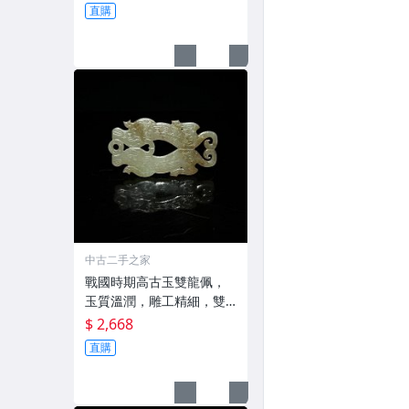
直購
中古二手之家
戰國時期高古玉雙龍佩，
玉質溫潤，雕工精細，雙
龍造型
$ 2,668
直購