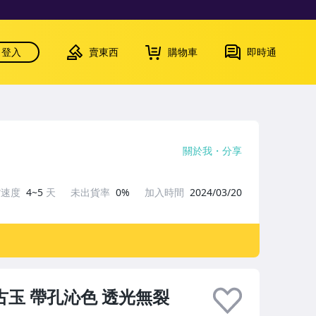
登入
賣東西
購物車
即時通
關於我
分享
貨速度
4~5
天
未出貨率
0%
加入時間
2024/03/20
古玉 帶孔沁色 透光無裂