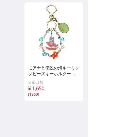
モアナと伝説の海キーリン
グビーズキーホルダー 実
写ディズニー
目前出價
¥ 1,650
(
$360
)