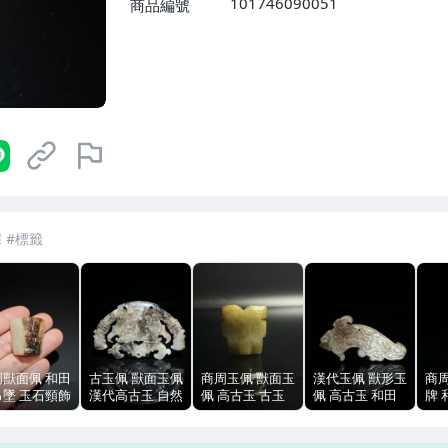
101746090051
商品編號
7-ELEVEN 運費只要
38
元
不限金額、筆數，筆筆優惠無限次！
周獸面佩 和田
古玉佩 獸面玉佩
商周玉佩 獸面玉
漢代玉佩 獸形玉
商
吊墜 玉石頸飾
漢代高古玉 自然
佩 高古玉 古玉
佩 高古玉 和田
牌 
話題材 原始坨
沁色 皮殼透光
配件 帶穿孔 紋
玉 獸面紋 沁色
料 
沁色自然
雕工老道 線條流
飾清晰 包漿自然
包漿 透光無明顯
工
暢
裂