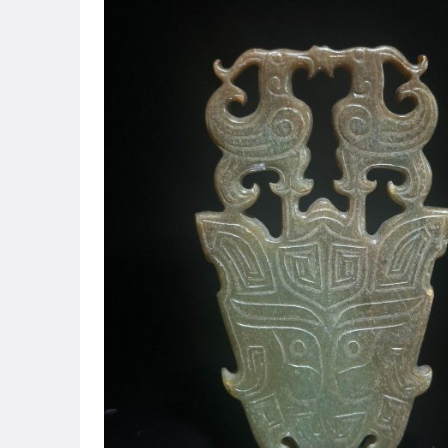
偶像、球員卡與郵幣
女裝與服飾配件
手錶與飾品配件