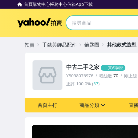
首頁
購物中心
帳務中心
信箱
App下載
Yahoo拍賣
拍賣
手錶與飾品配件
鑰匙圈
其他款式造型
中古二手之家
實名驗證
Y8098076976
粉絲數
70
剛上線
正評
100.0%
(
57
)
首頁主打
商品分類
直
sign
古董、藝術與礦石
居家、家具與園藝