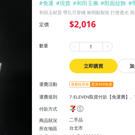
#
免運
#
現貨
#
和田玉佩
#
獸面紋飾
#
和田玉材質 帶孔可穿繩 無明顯裂痕 打燈透光 
$2,016
定價
數量
立即購買
加
運費活動
運費抵用券
驚喜$99免運
運費規則
7-ELEVEN取貨付款【免運費】
付款方式
二手品
商品狀況
台北市
所在地區