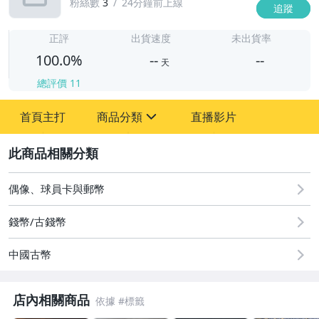
粉絲數
3
24分鐘前上線
追蹤
-
-
正評
出貨速度
未出貨率
100.0%
--
--
天
總評價
11
-
首頁主打
商品分類
直播影片
-
sign
圖書/影音/文具
2
古董、藝術與礦石
偶像、球員卡與郵幣
居家、家具與園藝
錢幣/古錢幣
玩具、模型與公仔
中國古幣
偶像、球員卡與郵幣
店內相關商品
男性精品與服飾