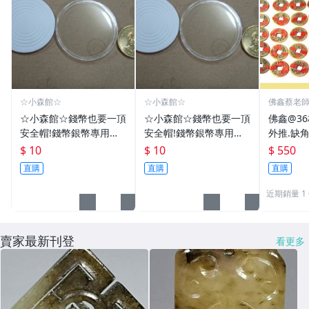
☆小森館☆
☆小森館☆
佛鑫蔡老
化煞物品
☆小森館☆錢幣也要一頂
☆小森館☆錢幣也要一頂
佛鑫@3
安全帽!錢幣銀幣專用透
安全帽!錢幣銀幣專用透
外推.缺
明壓克力盒收納保護盒.1
明壓克力盒收納保護盒.1
雙碩士風
$ 10
$ 10
$ 550
枚10元~55
枚10元~11
加持/附
直購
直購
直購
近期銷量 1
賣家最新刊登
看更多