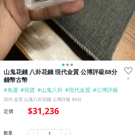
山鬼花錢 八卦花錢 現代金質 公博評級88分
0
錢幣古幣
#
免運
#
現貨
#
山鬼八卦
#
現代金質
#
公博評級
現代 金質 山鬼八卦花錢 公博評級 88分
$31,236
定價
數量