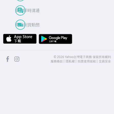
買賣即時溝通
商品到貨動態
APP Store
Google Play
facebook
Instagram
©
2026
Yahoo台灣電子商務 保留所有權利
服務條款
隱私權
拍賣使用規範
交易安全