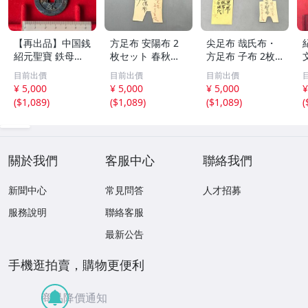
【再出品】中国銭
方足布 安陽布 2
尖足布 哉氏布・
紹元聖寶 鉄母
枚セット 春秋戦
方足布 子布 2枚
銭？
国時代 中国古代
セット 中国戦国
目前出價
目前出價
目前出價
銭貨 布貨 布幣 銅
古銭 布幣 古銭 貨
¥ 5,000
¥ 5,000
¥ 5,000
¥
銭 古銭 コレクシ
布 貨幣
(
$1,089
)
(
$1,089
)
(
$1,089
)
(
ョン 貨幣
關於我們
客服中心
聯絡我們
新聞中心
常見問答
人才招募
服務說明
聯絡客服
最新公告
手機逛拍賣，購物更便利
商品降價通知