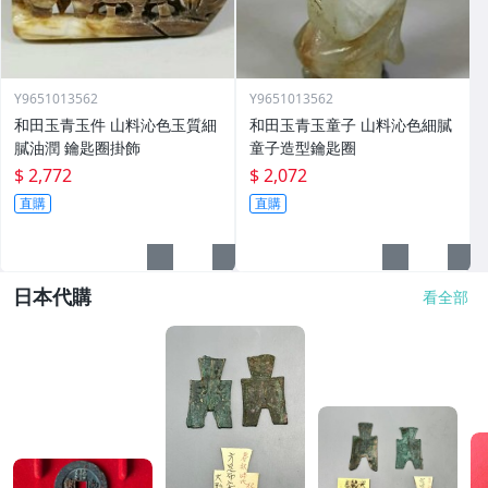
Y9651013562
Y9651013562
和田玉青玉件 山料沁色玉質細
和田玉青玉童子 山料沁色細膩
膩油潤 鑰匙圈掛飾
童子造型鑰匙圈
$ 2,772
$ 2,072
直購
直購
日本代購
看全部