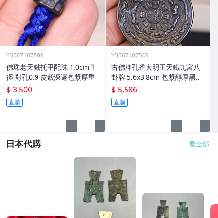
Y3567107509
Y3567107509
佛珠老天鐵托甲配珠 1.0cm直
古佛牌孔雀大明王天鐵九宮八
徑 對孔0.9 皮殼深邃包漿厚重
卦牌 5.6x3.8cm 包漿醇厚黑漆
古皮殼
$ 3,500
$ 5,586
直購
直購
日本代購
看全部