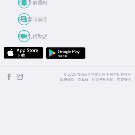
商品降價通知
買賣即時溝通
商品到貨動態
APP Store
Google Play
facebook
Instagram
©
2026
Yahoo台灣電子商務 保留所有權利
服務條款
隱私權
拍賣使用規範
交易安全