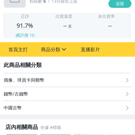
粉絲數
6
13分鐘前上線
追蹤
-
-
正評
出貨速度
未出貨率
91.7%
--
--
天
總評價
10
-
首頁主打
商品分類
直播影片
-
sign
2
圖書/影音/文具
偶像、球員卡與郵幣
古董、藝術與礦石
錢幣/古錢幣
居家、家具與園藝
中國古幣
玩具、模型與公仔
男性精品與服飾
店內相關商品