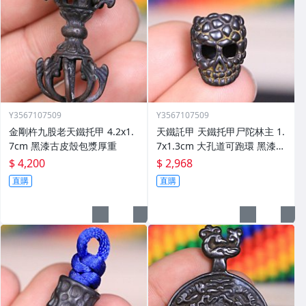
Y3567107509
Y3567107509
金剛杵九股老天鐵托甲 4.2x1.
天鐵託甲 天鐵托甲尸陀林主 1.
7cm 黑漆古皮殼包漿厚重
7x1.3cm 大孔道可跑環 黑漆古
皮殼
$ 4,200
$ 2,968
直購
直購