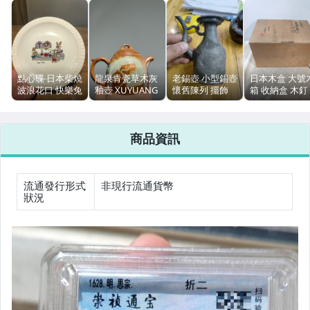
偶像、球員卡與郵幣
女裝與服飾配件
手錶與飾品配件
點心碟 日本柴燒
龍泉青瓷草木灰
老錫壺 小型錫壺
日本木盒 大號
波浪花口 快樂兔
釉壺 XUYUANG
懷舊陳列 擺飾
箱 收納盒 木釘
女包精品與女鞋
子 卡通畫片
手工茶壺 160ml
茶具使用
棕繩
18cm 壺承
15x18x25cm
相機、攝影與周邊
商品資訊
運動、戶外與休閒
流通發行形式
非現行流通貨幣
狀況