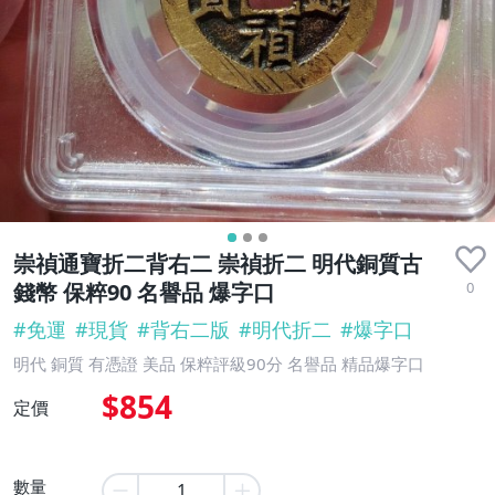
崇禎通寶折二背右二 崇禎折二 明代銅質古
0
錢幣 保粹90 名譽品 爆字口
#
免運
#
現貨
#
背右二版
#
明代折二
#
爆字口
明代 銅質 有憑證 美品 保粹評級90分 名譽品 精品爆字口
$854
定價
數量