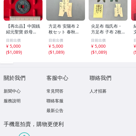
【再出品】中国銭
方足布 安陽布 2
尖足布 哉氏布・
紹元聖寶 鉄母
枚セット 春秋戦
方足布 子布 2枚
銭？
国時代 中国古代
セット 中国戦国
目前出價
目前出價
目前出價
銭貨 布貨 布幣 銅
古銭 布幣 古銭 貨
¥ 5,000
¥ 5,000
¥ 5,000
¥
銭 古銭 コレクシ
布 貨幣
(
$1,089
)
(
$1,089
)
(
$1,089
)
(
ョン 貨幣
關於我們
客服中心
聯絡我們
新聞中心
常見問答
人才招募
服務說明
聯絡客服
最新公告
手機逛拍賣，購物更便利