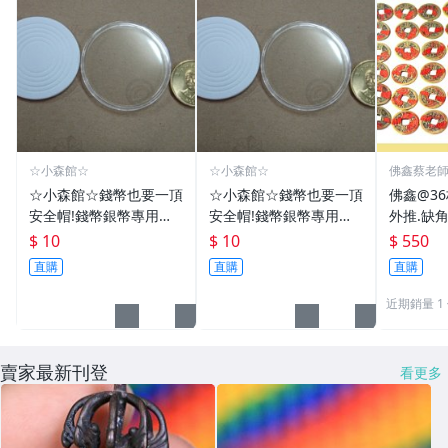
☆小森館☆
☆小森館☆
佛鑫蔡老
化煞物品
☆小森館☆錢幣也要一頂
☆小森館☆錢幣也要一頂
佛鑫@3
安全帽!錢幣銀幣專用透
安全帽!錢幣銀幣專用透
外推.缺
明壓克力盒收納保護盒.1
明壓克力盒收納保護盒.1
雙碩士風
$ 10
$ 10
$ 550
枚10元~55
枚10元~11
加持/附
直購
直購
直購
近期銷量 1
賣家最新刊登
看更多