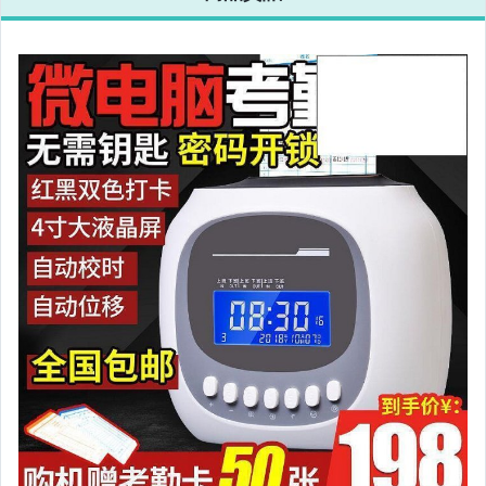
相機、攝影與周邊
運動、戶外與休閒
嬰幼兒與孕婦
汽機車精品百貨
居家、家具與園藝
玩具、模型與公仔
男性精品與服飾
女裝與服飾配件
偶像、球員卡與郵幣
手錶與飾品配件
女包精品與女鞋