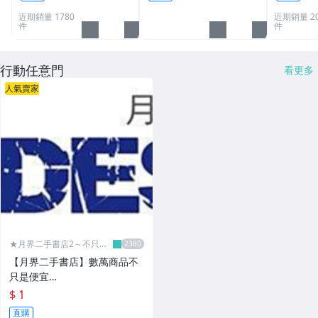
筆.姓名章.)
近期銷量 1780
近期銷量 20
件
件
行動任意門
看更多
人氣賣家
★月界二手書店2～不只是
便宜...★
【月界二手書店】數萬商品不
只是便宜…
$ 1
直購