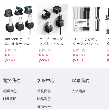
Rocoren ケーブ
ケーブルホルダー
コード まとめる
ルホルダー マグ
マグネット ケー
ケーブルバンド
ネット式 6個セッ
ブルクリップ
結束バンド 【自
目前出價
目前出價
目前出價
ト ケーブルクリ
【超薄型・様々な
由に調整・繰り返
¥ 4,300
¥ 4,070
¥ 4,180
¥
ップ 配線止め 配
配線対応・片手で
し使用可能】 マ
(
$937
)
(
$887
)
(
$911
)
(
線整理 ケーブル
楽々】 コードホ
ジックテープ バ
スムーズ調整可能
ルダー ケーブル
ンド ケーブルタ
em
フック コー em
イケーブル em
關於我們
客服中心
聯絡我們
新聞中心
常見問答
人才招募
服務說明
聯絡客服
最新公告