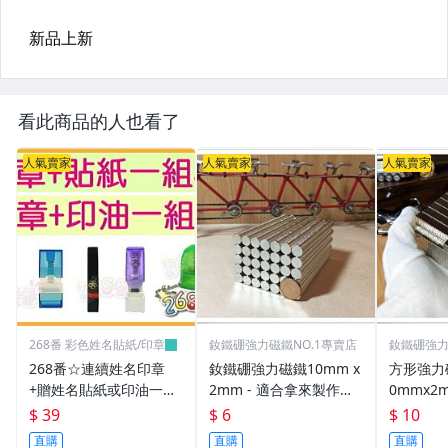
看此商品的人也看了
人氣賣家
人氣賣家
人氣賣家
268番 彩色姓名貼紙/印章
釹鐵硼強力磁鐵NO.1專賣店
釹鐵硼強力
268番☆連續姓名印章
釹鐵硼強力磁鐵10mm x
方形強力磁
+贈姓名貼紙或印油一組
2mm - 適合拿來製作創
0mmx2
39元(連續章.職章.免蓋
意手鍊或項鍊!
物超實用
$ 39
$ 6
$ 10
章.卡通章.會計章.印章
直購
直購
直購