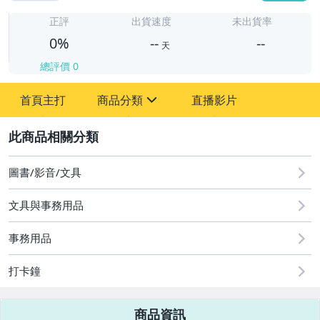
-
-
正評
出貨速度
未出貨率
0%
--
--
天
總評價
0
-
首頁主打
商品分類
直播影片
-
sign
2
圖書/影音/文具
圖書/影音/文具
文具與事務用品
古董、藝術與礦石
事務用品
手機、配件與通訊
美容保養與彩妝
打卡鐘
電腦、平板與周邊
商品資訊