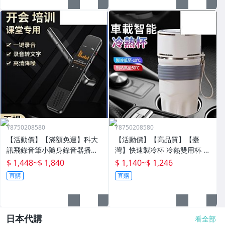
Y8750208580
Y8750208580
【活動價】【滿額免運】科大
【活動價】【高品質】【臺
訊飛錄音筆小隨身錄音器播放
灣】快速製冷杯 冷熱雙用杯 保
器設備神器專業高清降噪轉文
溫杯 辦公室水杯 保冰杯 製冷
$ 1,448
~
$ 1,840
$ 1,140
~
$ 1,246
字超
水杯 車載水杯 充電水杯 恆溫
直購
直購
杯 半
日本代購
看全部