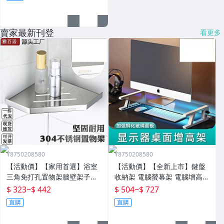
賣家最新刊登
看更多
Y8750208580
Y8750208580
【活動價】【家用首選】浴室
【活動價】【全新上市】鍵盤
三角免打孔置物架牆壁架子壁
收納架 電腦螢幕架 電腦增高架
掛分層置物架衛生間轉角架三
電腦架 置物增高架 桌面電腦架
$ 323
~
$ 442
$ 504
~
$ 727
角籃
螢幕增高架 螢幕收納架 臺式
直購
直購