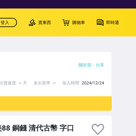
登入
賣東西
購物車
即時通
關於我
分享
出貨速度
--
天
未出貨率
--
加入時間
2024/12/24
88 銅錢 清代古幣 字口