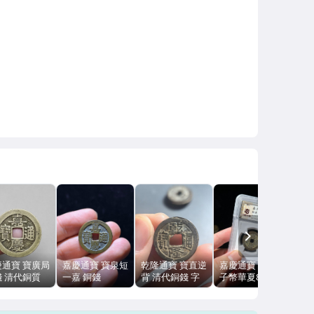
NEXT
慶通寶 寶廣局
嘉慶通寶 寶泉短
乾隆通寶 寶直逆
嘉慶通寶 寶川盒
錢 清代銅質
一嘉 銅錢
背 清代銅錢 字
子幣華夏82分
6x1.2mm 小
25.4mm 4.5g
口清晰 有憑證
25.5mm
缺
趣味品