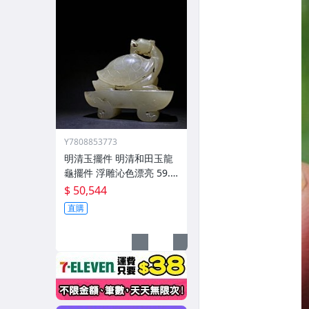
Y7808853773
明清玉擺件 明清和田玉龍
龜擺件 浮雕沁色漂亮 59.5
g
$ 50,544
直購