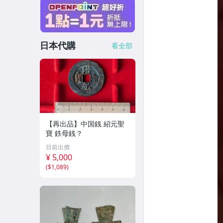
日本代購
看全部
【再出品】中国銭 紹元聖
寶 鉄母銭？
目前出價
¥ 5,000
(
$1,089
)