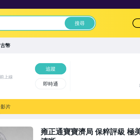
搜尋
國古幣
追蹤
鐘前上線
即時通
播影片
雍正通寶寶濟局 保粹評級 極美