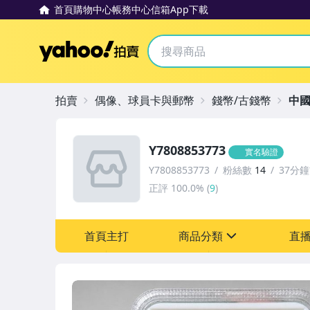
首頁
購物中心
帳務中心
信箱
App下載
Yahoo拍賣
拍賣
偶像、球員卡與郵幣
錢幣/古錢幣
中
Y7808853773
實名驗證
Y7808853773
粉絲數
14
37分
正評
100.0%
(
9
)
首頁主打
商品分類
直
sign
古董、藝術與礦石
居家、家具與園藝