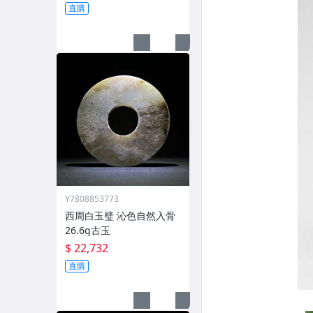
直購
Y7808853773
西周白玉璧 沁色自然入骨
26.6g古玉
$ 22,732
直購