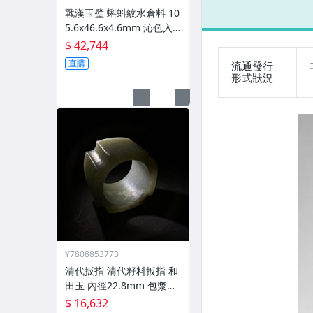
戰漢玉璧 蝌蚪紋水倉料 10
5.6x46.6x4.6mm 沁色入
骨
$ 42,744
直購
流通發行
形式狀況
Y7808853773
清代扳指 清代籽料扳指 和
田玉 內徑22.8mm 包漿渾
厚 沁色入骨
$ 16,632