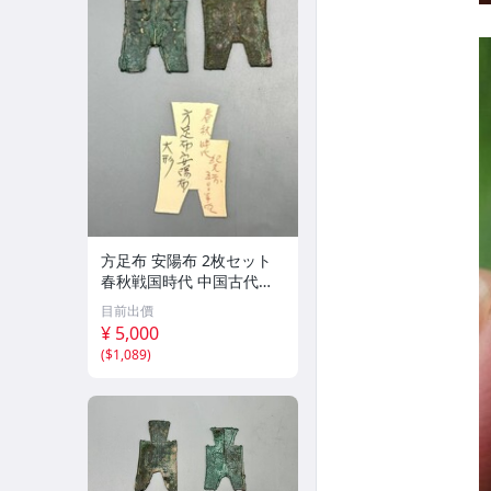
方足布 安陽布 2枚セット
春秋戦国時代 中国古代銭
貨 布貨 布幣 銅銭 古銭 コ
目前出價
レクション 貨幣
¥ 5,000
(
$1,089
)