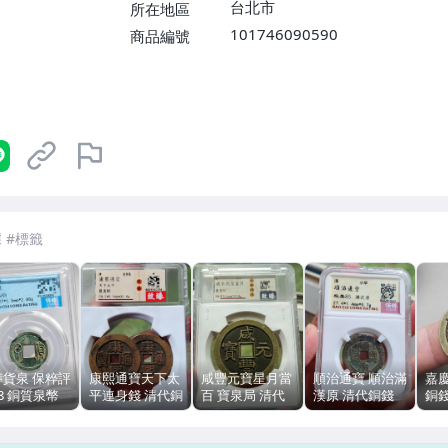
台北市
所在地區
101746090590
商品編號
7-ELEVEN 運費只要
38
元
不限金額、筆數，筆筆優惠無限次！
莽貨泉 保粹評
康熙通寶天下太
咸豐元寶星月當
順治通寶 順治滿
嘉
8 銅質泉幣
平連身錢 清代銅
百 寶泉局 清代
漢原 清代銅錢
銅
裂 2.88g
質 致臻88分
銅錢 致臻90分
保粹評級 28mm
25.
59mm大尺寸
50mm
鑄