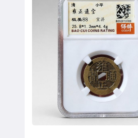
玩具、模型與公仔
偶像、球員卡與郵幣
男性精品與服飾
女裝與服飾配件
手錶與飾品配件
女包精品與女鞋
相機、攝影與周邊
運動、戶外與休閒