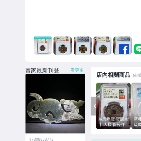
賣家最新刊登
看更多
店內相關商品
PREV
咸豐重寶 寶源當
新
十 大樣 保粹評
級8
級88 清代銅錢
無漏
37.8mm
Y7808853773