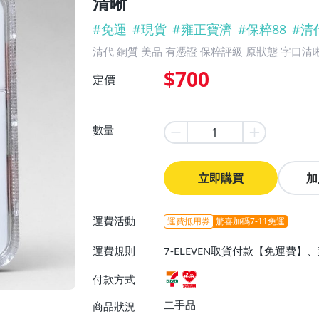
清晰
#
免運
#
現貨
#
雍正寶濟
#
保粹88
#
清
清代 銅質 美品 有憑證 保粹評級 原狀態 字口清
$700
定價
數量
立即購買
加
運費活動
運費抵用券
驚喜加碼7-11免運
運費規則
7-ELEVEN取貨付款【免運費
付款方式
二手品
商品狀況