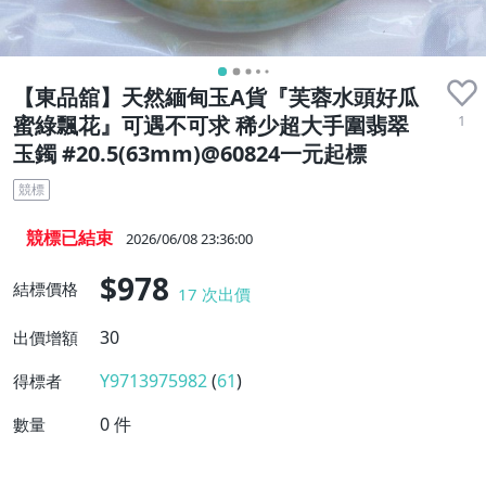
【東品舘】天然緬甸玉A貨『芙蓉水頭好瓜
1
蜜綠飄花』可遇不可求 稀少超大手圍翡翠
玉鐲 #20.5(63mm)@60824一元起標
競標
競標已結束
2026/06/08 23:36:00
$978
結標價格
17
次出價
30
出價增額
Y9713975982
(
61
)
得標者
0
件
數量