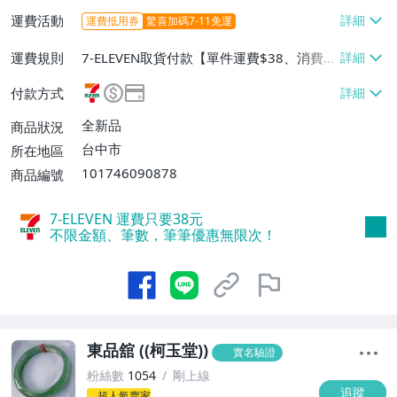
運費活動
運費抵用券
驚喜加碼7-11免運
運費規則
7-ELEVEN取貨付款【單件運費$38、消費滿
$15000免運費】、宅配/貨運【單件運費$1
付款方式
00、滿30件或消費滿$20000免運費】、面
交/自取/不寄送【免運費】
全新品
商品狀況
台中市
所在地區
101746090878
商品編號
7-ELEVEN 運費只要
38
元
不限金額、筆數，筆筆優惠無限次！
東品舘 ((柯玉堂))
實名驗證
粉絲數
1054
剛上線
追蹤
超人氣賣家