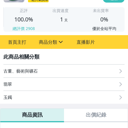
1
正評
出貨速度
未出貨率
100.0%
1
0%
天
總評價
2908
優於全站平均
首頁主打
商品分類
直播影片
sign
2
古董、藝術與礦石
手錶與飾品配件
古董、藝術與礦石
翡翠
玉鐲
商品資訊
出價紀錄