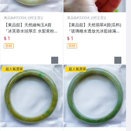
東品&#33304; ((柯玉堂))
東品&#33304; ((柯玉堂))
【東品舘】天然緬甸玉A貨
【東品舘】天然翡翠A貨(瓜料)
『冰芙蓉水頭厚庄 水梨黃粉藍
『玻璃種水透放光冰藍綠滿
紫綠小三彩』 泥鰍背特大手圍
色』 美人條/叮噹圓骨翡翠玉
$ 1
$ 1
翡翠玉鐲 #19.5(59.9mm) @8
鐲 #18.8(57.5mm) @81015
競標
競標
1016 一元起標
一元起標
超人氣賣家
超人氣賣家