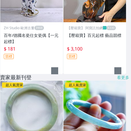
ZH Studio 歐洲古董
【壓箱寶】 阿寶託拍網
百年/德國名瓷仕女瓷偶【一元
【壓箱寶】百元起標 藝品競標
起標】
$ 181
$ 3,100
競標
競標
賣家最新刊登
看更多
超人氣賣家
超人氣賣家