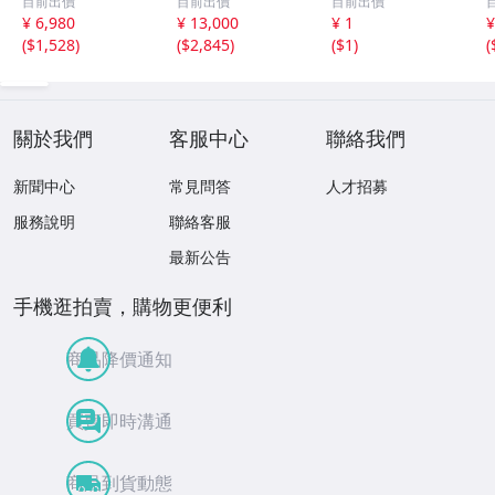
目前出價
目前出價
目前出價
㎜×8.8㎜×3.8㎜
品 未開封
ジアクセサリー
¥ 6,980
¥ 13,000
¥ 1
¥
ルース（ 裸石 ）
(
$1,528
)
(
$2,845
)
(
$1
)
(
Y10181SA
2
關於我們
客服中心
聯絡我們
新聞中心
常見問答
人才招募
服務說明
聯絡客服
最新公告
手機逛拍賣，購物更便利
商品降價通知
買賣即時溝通
商品到貨動態