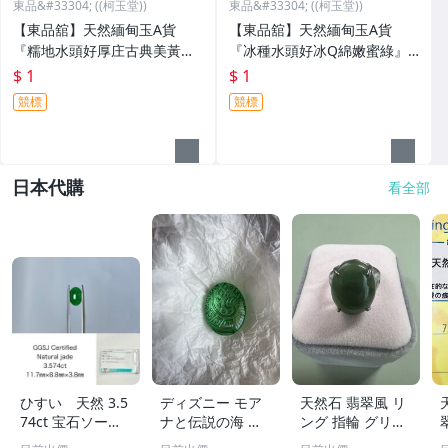
東品&#33304; ((柯玉堂))
東品&#33304; ((柯玉堂))
【東品舘】天然緬甸玉A貨
【東品舘】天然緬甸玉A貨
『糯地水頭好厚庄古典美黃
『冰種水頭好冰Q綿嫩蜜綠』
+綠』大手圍翡翠玉鐲#19.2(5
大手圍翡翠玉鐲#19.3(59.5m
$ 1
$ 1
8.8mm)@81014一元起標
m)@81013 一元起標
競標
競標
日本代購
看全部
ひすい 天然 3.5
ディズニー モア
天然石 翡翠風 リ
74ct 宝石ソーテ
ナと伝説の海 テ
ング 指輪 グリー
ィング付き 11.7
フィティの心 新
ン系 ヴィンテー