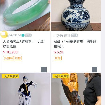
昕品&#33304;
小辣椒的賣場
天然緬甸玉A貨翡翠、一元起
追蹤（小辣椒的賣場）獨享好
標無底價
物資訊
$ 10,200
$ 620
折扣碼
競標
競標
超人氣賣家
超人氣賣家