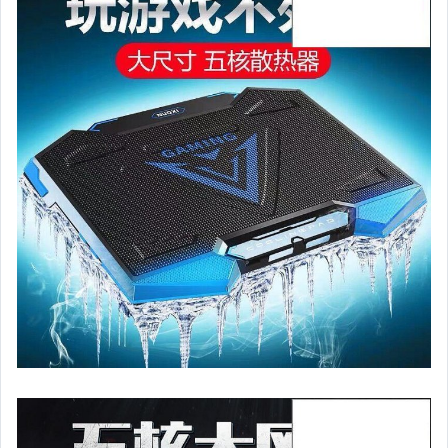
汽機車精品百貨
居家、家具與園藝
玩具、模型與公仔
男性精品與服飾
女裝與服飾配件
偶像、球員卡與郵幣
手錶與飾品配件
女包精品與女鞋
家電與影音視聽