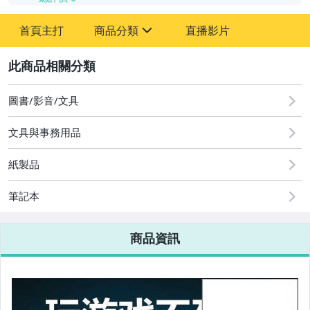
-
首頁主打
商品分類
直播影片
-
sign
2
圖書/影音/文具
圖書/影音/文具
文具與事務用品
古董、藝術與礦石
紙製品
手機、配件與通訊
美容保養與彩妝
筆記本
電腦、平板與周邊
商品資訊
相機、攝影與周邊
運動、戶外與休閒
嬰幼兒與孕婦