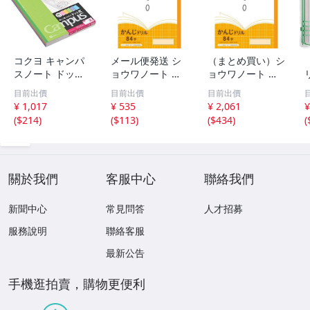
コクヨ キャンパ
メール便発送 シ
（まとめ買い）シ
スノート ドット
ョウワノート 学
ョウワノート 学
入り罫線 色それ
習帳 ジャポニカ
習帳 ジャポニカ
目前出價
目前出價
目前出價
ぞれ5冊パック B
フレンド B5判 か
フレンド B5判 か
¥ 1,017
¥ 535
¥ 2,061
¥
5 A罫 30枚 ノ-3C
んじドリル 84字
んじドリル 84字
(
$214
)
(
$113
)
(
$434
)
(
ATNX5
十字リーダー入 J
十字リーダー入 J
FL-49
FL-49 〔×10〕
關於我們
客服中心
聯絡我們
新聞中心
常見問答
人才招募
服務說明
聯絡客服
最新公告
手機逛拍賣，購物更便利