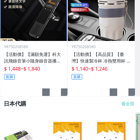
Y8750208580
Y8750208580
【活動價】【滿額免運】科大
【活動價】【高品質】【臺
訊飛錄音筆小隨身錄音器播放
灣】快速製冷杯 冷熱雙用杯 保
器設備神器專業高清降噪轉文
溫杯 辦公室水杯 保冰杯 製冷
$ 1,448
~
$ 1,840
$ 1,140
~
$ 1,246
字超
水杯 車載水杯 充電水杯 恆溫
直購
直購
杯 半
日本代購
看全部