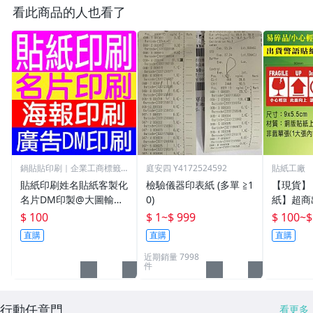
看此商品的人也看了
鍋貼貼印刷｜企業工商標籤
庭安四 Y4172524592
貼紙工廠
專門店
貼紙印刷姓名貼紙客製化
檢驗儀器印表紙 (多單 ≧1
【現貨】
名片DM印製@大圖輸出.
0)
紙】超商
電腦割字.海報印刷.廣告
小心輕放
$ 100
$ 1
~
$ 999
$ 100
~
$
行銷貼紙+產品標籤印刷
向上/賣
直購
直購
直購
+創意造型貼紙設計+反
品/寄貨
近期銷量 7998
光貼紙
件
行動任意門
看更多