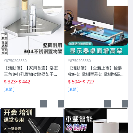
Y8750208580
Y8750208580
【活動價】【家用首選】浴室
【活動價】【全新上市】鍵盤
三角免打孔置物架牆壁架子壁
收納架 電腦螢幕架 電腦增高架
掛分層置物架衛生間轉角架三
電腦架 置物增高架 桌面電腦架
$ 323
~
$ 442
$ 504
~
$ 727
角籃
螢幕增高架 螢幕收納架 臺式
直購
直購