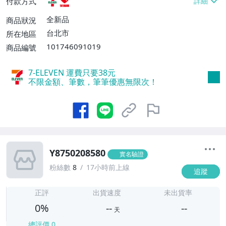
付款方式
全新品
商品狀況
台北市
所在地區
101746091019
商品編號
7-ELEVEN 運費只要
38
元
不限金額、筆數，筆筆優惠無限次！
Y8750208580
實名驗證
粉絲數
8
17小時前上線
追蹤
-
-
正評
出貨速度
未出貨率
0%
--
--
天
總評價
0