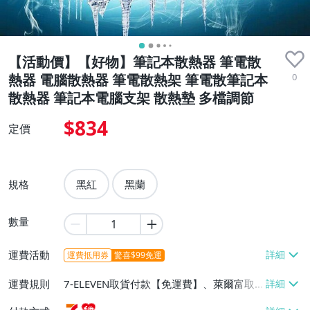
【活動價】【好物】筆記本散熱器 筆電散
0
熱器 電腦散熱器 筆電散熱架 筆電散筆記本
散熱器 筆記本電腦支架 散熱墊 多檔調節
$834
定價
規格
黑紅
黑蘭
數量
運費活動
運費抵用券
驚喜$99免運
運費規則
7-ELEVEN取貨付款【免運費】、萊爾富取
貨付款【免運費】