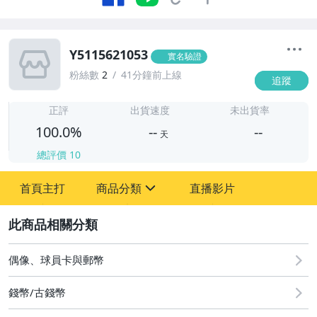
Y5115621053
實名驗證
粉絲數
2
41分鐘前上線
追蹤
-
-
正評
出貨速度
未出貨率
100.0%
--
--
天
總評價
10
-
首頁主打
商品分類
直播影片
-
sign
圖書/影音/文具
2
古董、藝術與礦石
偶像、球員卡與郵幣
居家、家具與園藝
錢幣/古錢幣
玩具、模型與公仔