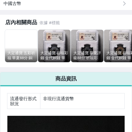
中國古幣
偶像、球員卡與郵幣
店內相關商品
女裝與服飾配件
男性精品與服飾
手錶與飾品配件
大定通寶 五彩祈
大定通寶 祈福彩
大定通寶 華夏評
大定通寶 祈福
福 華夏88分 銅
錢 金代銅錢 華
級88分 祈福彩
錢 金代銅錢 華
女包精品與女鞋
質古錢幣 評級幣
夏評級88分 開
開放盒 X光完美
夏評級88分 開
放盒 X光完美
銅古錢幣
放盒 X光完美 (2
運動、戶外與休閒
商品資訊
流通發行形式
非現行流通貨幣
狀況