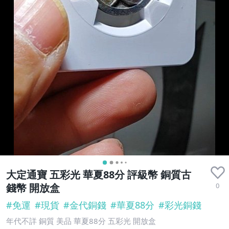
大定通寶 五彩光 華夏88分 評級幣 銅質古
0
錢幣 開放盒
#
免運
#
現貨
#
金代銅錢
#
華夏88分
#
彩光銅錢
年代不詳 銅質 美品 華夏88分 五彩光 開放盒