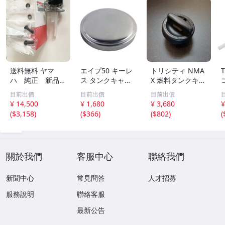
送料無料 ヤマ
エイプ50 キーレ
トリシティ NMA
ハ 純正 新品 X
ス タンクキャッ
X 燃料タンクキャ
JR400 4HM RH02
プ エイプ100 CD
ップ フューエル
目前出價
目前出價
目前出價
J フューエルコッ
50 CD90 互換品
キャップ ロック
T
¥ 14,500
¥ 1,680
¥ 3,680
¥
ク ガソリン コ
管理O2
インジケーター
(
$3,158
)
(
$366
)
(
$802
)
(
ック タンク 燃料
互換品 管理O3
コック 取付ネ
ジ ワッシャー
セット
關於我們
客服中心
聯絡我們
新聞中心
常見問答
人才招募
服務說明
聯絡客服
最新公告