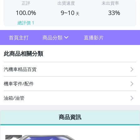
正評
出貨速度
未出貨率
100.0%
9~10
33%
天
總評價
1
首頁主打
商品分類
直播影片
sign
2
其它
汽機車精品百貨
機車零件/配件
油箱/油管
商品資訊