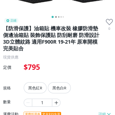
店鋪
【防滑保護】油箱貼 機車改裝 橡膠防滑墊
0
側邊油箱貼 裝飾保護貼 防刮耐磨 防滑設計
3D立體紋路 適用F900R 19-21年 原車開模
完美貼合
現貨供應
$795
定價
規格
黑色紅R
黑色白R
數量
運費活動
運費抵用券
驚喜$99免運