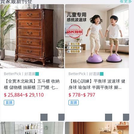
賣家最新刊登
看更多
BetterPick丨好選購
BetterPick丨好選購
【全實木北歐風】五斗櫃 收納
【核心訓練】平衡球 波速球 健
櫃 儲物櫃 抽屜櫃 三鬥櫃 七鬥
身球 瑜伽球 半圓平衡球 腳踩
櫃 多功能收納 簡約設計 美式
平衡球 核心訓練 兒童成人適用
$ 25,884
~
$ 29,110
$ 778
~
$ 797
鄉村風 臥室傢俱 臺灣現貨
防滑光面 居家健身 平衡感訓練
直購
直購