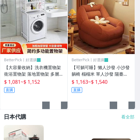
BetterPick丨好選購
BetterPick丨好選購
【大容量收納】洗衣機置物架
【可躺可睡】懶人沙發 小沙發
衛浴置物架 落地置物架 多層收
躺椅 榻榻米 單人沙發 陽臺臥
納架 浴室收納架 簡約家用 防
室客廳適用 法式復古設計 舒適
$ 1,081
~
$ 1,152
$ 1,163
~
$ 1,540
水防潮 免打孔安裝 側邊掛勾設
窩窩感 可拆洗布套 小戶型必備
直購
直購
計 陽臺洗衣房適用
日本代購
看全部