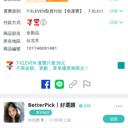
運費規則
7-ELEVEN取貨付款【免運費】、7-ELEVEN
取貨不付款【免運費】、萊爾富取貨付款
付款方式
【免運費】、宅配/貨運【免運費】、離島
配送【單件運費$300】
全新品
商品狀況
台北市
所在地區
101746091481
商品編號
7-ELEVEN 運費只要
38
元
不限金額、筆數，筆筆優惠無限次！
BetterPick丨好選購
店鋪
實名驗證
追蹤
粉絲數
9
7小時前上線
9