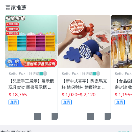
賣家推薦
BetterPick丨好選購
BetterPick丨好選購
BetterP
【兒童手工展示】展示櫃
【新中式喜字】陶瓷馬克
【食品級
玩具貨架 圖書展示櫃 儲
杯 情侶對杯 婚慶禮盒 情
密封罐 收
物櫃 收納櫃 積木繪本架
人節禮物 雕刻工藝 貝漢
葉罐 藥材
$ 18,765
$ 1,020
~
$ 2,120
$ 1,195
商場陳列櫃 多層分格設
美設計 送禮首選 嚴選材
玻璃材質
直購
直購
直購
計 穩固耐用 兒童用品收
質 質感滿分
封 廚房
納