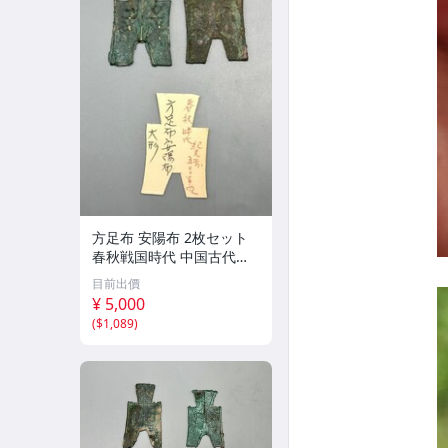
方足布 安陽布 2枚セット
春秋戦国時代 中国古代銭
貨 布貨 布幣 銅銭 古銭 コ
目前出價
レクション 貨幣
¥ 5,000
(
$1,089
)