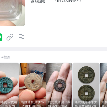
101746091669
商品編號
7-ELEVEN 運費只要
38
元
不限金額、筆數，筆筆優惠無限次！
和通寶 宋代銅
乾隆通寶 寶浙小
乾元重寶 唐代銅
隆武通寶 小平大
宣
小平 銅質 古
平 蹲浙 清代銅
錢 小平背重輪
樣 明代銅錢 2枚
錢 