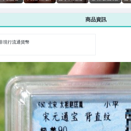
 編號
錢 25.1mm 無評
私鑄
26mm 厚
23.
698J
級
22.1x0.8mm
1.46mm 5g 古
品
錢幣
商品資訊
非現行流通貨幣