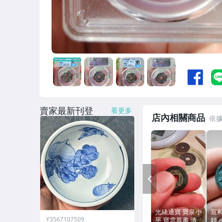
賣家最新刊登
看更多
店內相關商品
PREV
光緒通寶 寶泉小
宣
Y3567107509
平 寶雲異書 清
錢 