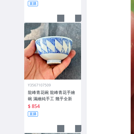
直購
Y3567107509
龍峰青花碗 龍峰青花手繪
碗 滿繪純手工 幾乎全新
$ 854
直購