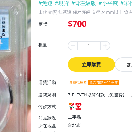
#
免運
#
現貨
#
背左紋版
#
小平錢
#
宋
宋代 銅質 無憑證 保粹評級 直徑24mm以上 背
$700
定價
數量
立即購買
加
運費活動
運費抵用券
驚喜加碼7-11免運
運費規則
7-ELEVEN取貨付款【免運費
付款方式
二手品
商品狀況
台北市
所在地區