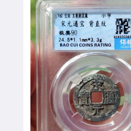
圖書/影音/文具
古董、藝術與礦石
居家、家具與園藝
玩具、模型與公仔
男性精品與服飾
偶像、球員卡與郵幣
女裝與服飾配件
手錶與飾品配件
女包精品與女鞋
相機、攝影與周邊
運動、戶外與休閒