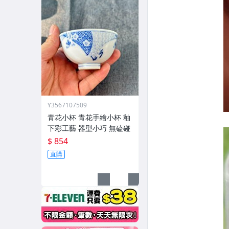
Y3567107509
青花小杯 青花手繪小杯 釉
下彩工藝 器型小巧 無磕碰
$ 854
直購