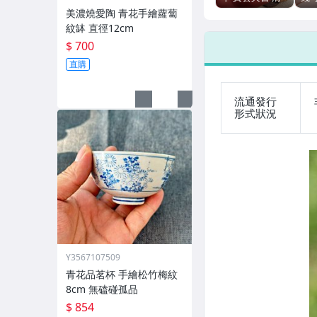
代銅質古錢幣 兩
錢幣
美濃燒愛陶 青花手繪蘿蔔
枚組 無評級
Y77
紋缽 直徑12cm
$ 700
直購
流通發行
形式狀況
Y3567107509
青花品茗杯 手繪松竹梅紋
8cm 無磕碰孤品
$ 854