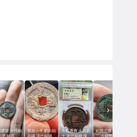
NEXT
和通寶 宋代銅
寶昌小平 奶白結
大觀通寶 大觀折
紹興元寶 篆書折
小平 銅質
晶鏽 清代銅錢
十 宋代銅錢 保
二 古錢幣 銅質