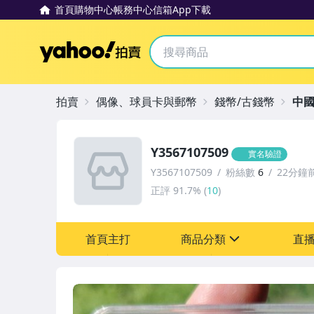
首頁
購物中心
帳務中心
信箱
App下載
Yahoo拍賣
拍賣
偶像、球員卡與郵幣
錢幣/古錢幣
中
Y3567107509
實名驗證
Y3567107509
粉絲數
6
22分鐘
正評
91.7%
(
10
)
首頁主打
商品分類
直
sign