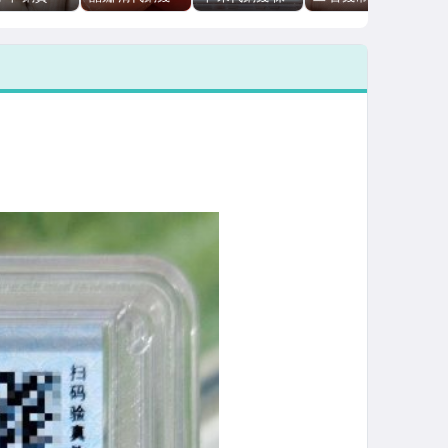
6x1.4mm 中
無評級 25mm
粹評級 41mm
29.85mm 7.28g
憑證
深坑美鏽