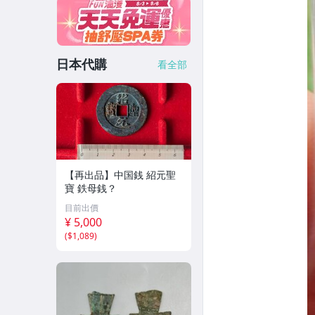
日本代購
看全部
【再出品】中国銭 紹元聖
寶 鉄母銭？
目前出價
¥ 5,000
(
$1,089
)