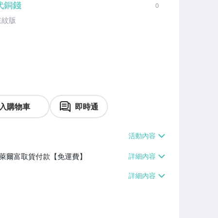
代銅錢
0
左紋版
入購物車
即時通
】、萊爾富取貨付款【免運費】