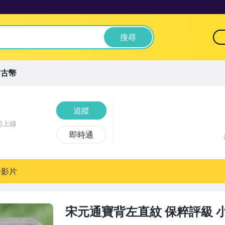
搜尋
國古幣
追蹤
前上線
即時通
播影片
宋元通寶背左直紋 保粹評級 小平 