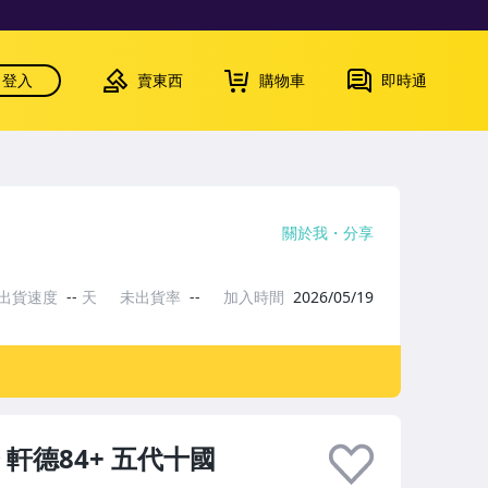
登入
賣東西
購物車
即時通
關於我
分享
出貨速度
--
天
未出貨率
--
加入時間
2026/05/19
軒德84+ 五代十國