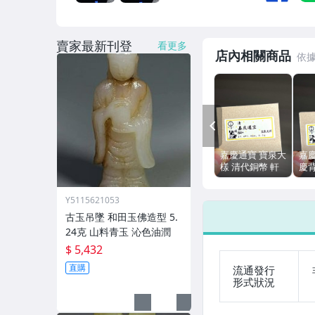
賣家最新刊登
看更多
店內相關商品
PREV
嘉慶通寶 寶泉大
嘉
樣 清代銅幣 軒
慶
德評級84分 真
級8
傳世 編號1081
號
Y5115621053
古玉吊墜 和田玉佛造型 5.
24克 山料青玉 沁色油潤
$ 5,432
直購
流通發行
形式狀況