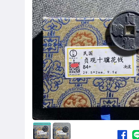
居家、家具與園藝
玩具、模型與公仔
偶像、球員卡與郵幣
女裝與服飾配件
男性精品與服飾
手錶與飾品配件
女包精品與女鞋
運動、戶外與休閒