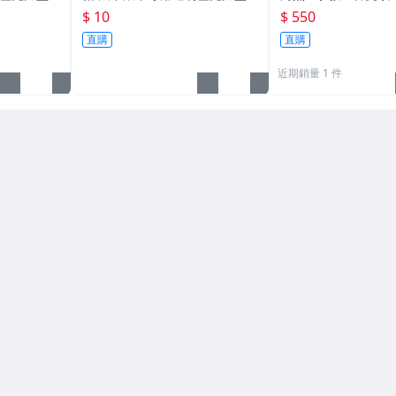
55
收納保護盒.1枚10元~11
蔡師開光加持/附日
$ 10
$ 550
直購
直購
近期銷量 1 件