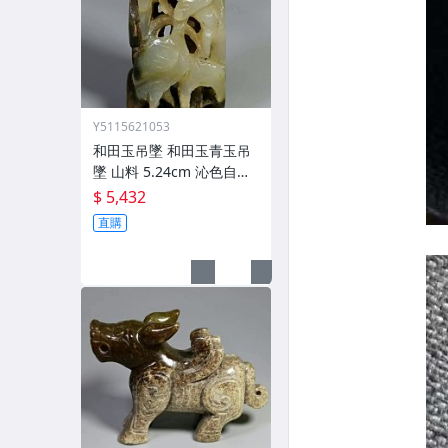
Y5115621053
和田玉吊墜 和田玉青玉吊
墜 山料 5.24cm 沁色自然
玉質油潤 (4)
$ 5,432
直購