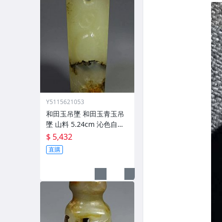
Y5115621053
和田玉吊墜 和田玉青玉吊
墜 山料 5.24cm 沁色自然
玉質油潤 (5)
$ 5,432
直購