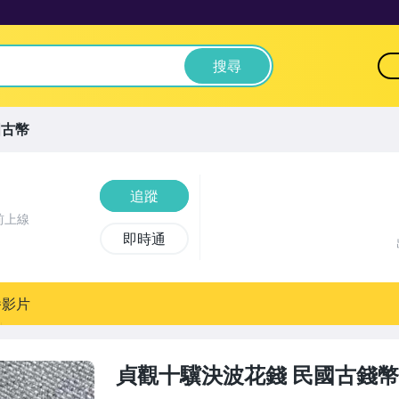
搜尋
國古幣
追蹤
前上線
即時通
播影片
貞觀十驥決波花錢 民國古錢幣 