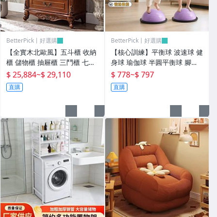
BetterPick丨好選購
BetterPick丨好選購
【全實木北歐風】五斗櫃 收納
【核心訓練】平衡球 波速球 健
櫃 儲物櫃 抽屜櫃 三鬥櫃 七鬥
身球 瑜伽球 半圓平衡球 腳踩
櫃 多功能收納 簡約設計 美式
平衡球 核心訓練 兒童成人適用
$ 25,884
~
$ 29,110
$ 778
~
$ 797
鄉村風 臥室傢俱 臺灣現貨
防滑光面 居家健身 平衡感訓練
直購
直購