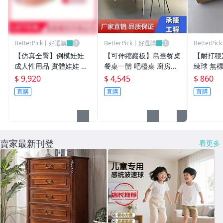
BetterPick丨好選購
BetterPick丨好選購
BetterP
【仿真全臀】倒模娃娃
【可伸縮巖板】島臺餐桌
【耐打穩
成人性用品 實體娃娃 仿
餐桌一體 吧檯桌 廚房中
練球 無標
真人體 倒模設計 波多龍
島桌 小戶型餐桌 侘寂風
球 耐打球
$ 9,920
$ 4,545
$ 860
澤 全臀造型 男用自慰器
餐桌 奶油風餐桌 黑白啞
銷 批發
直購
直購
直購
真實觸感 私密禮物
光 開放式廚房 多功能島
用
臺 伸縮設計 節省空間
賣家最新刊登
看更多