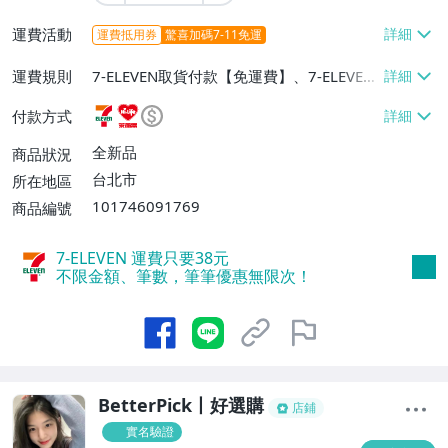
運費活動
運費抵用券
驚喜加碼7-11免運
運費規則
7-ELEVEN取貨付款【免運費】、7-ELEVEN
取貨不付款【免運費】、萊爾富取貨付款
付款方式
【免運費】、宅配/貨運【免運費】、離島
配送【單件運費$300】
全新品
商品狀況
台北市
所在地區
101746091769
商品編號
7-ELEVEN 運費只要
38
元
不限金額、筆數，筆筆優惠無限次！
BetterPick丨好選購
店鋪
實名驗證