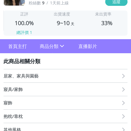
追蹤
粉絲數
9
1天前上線
9
正評
出貨速度
未出貨率
100.0%
9~10
33%
天
總評價
1
首頁主打
商品分類
直播影片
sign
2
其它
居家、家具與園藝
寢具/家飾
寢飾
抱枕/靠枕
其他風格