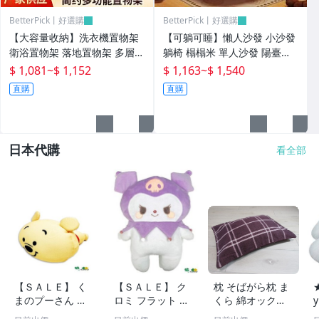
BetterPick丨好選購
BetterPick丨好選購
【大容量收納】洗衣機置物架
【可躺可睡】懶人沙發 小沙發
衛浴置物架 落地置物架 多層收
躺椅 榻榻米 單人沙發 陽臺臥
納架 浴室收納架 簡約家用 防
室客廳適用 法式復古設計 舒適
$ 1,081
~
$ 1,152
$ 1,163
~
$ 1,540
水防潮 免打孔安裝 側邊掛勾設
窩窩感 可拆洗布套 小戶型必備
直購
直購
計 陽臺洗衣房適用
日本代購
看全部
【ＳＡＬＥ】 く
【ＳＡＬＥ】 ク
枕 そばがら枕 ま
まのプーさん も
ロミ フラット 抱
くら 綿オックス
ちもち ビーズク
き枕 ラッピング
素材 まくらカバ