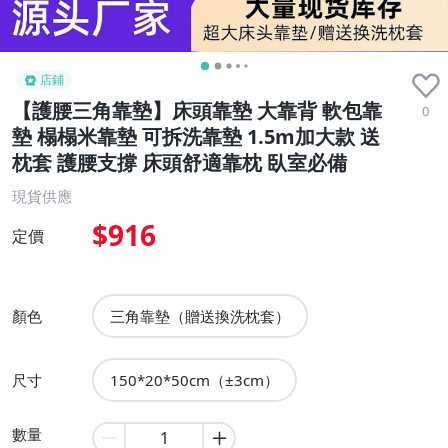
店鋪
【護腰三角靠墊】床頭靠墊 大靠背 軟包靠
0
墊 榻榻米靠墊 可拆洗靠墊 1.5m加大款 送
枕套 護腰支撐 床頭舒適靠枕 臥室必備
現貨供應
$916
定價
顏色
三角靠墊（贈送換洗枕套）
尺寸
150*20*50cm（±3cm）
數量