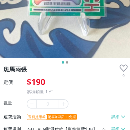
近全新
斑馬兩張
0
$190
定價
累積銷量
1
件
數量
運費活動
運費抵用券
驚喜加碼7-11免運
運費規則
7-ELEVEN取貨付款【單件運費$38】、7-EL