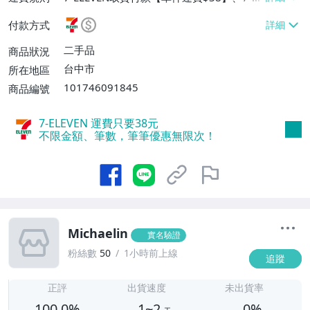
EVEN取貨不付款【單件運費$38】
付款方式
二手品
商品狀況
台中市
所在地區
101746091845
商品編號
7-ELEVEN 運費只要
38
元
不限金額、筆數，筆筆優惠無限次！
Michaelin
實名驗證
粉絲數
50
1小時前上線
追蹤
1
正評
出貨速度
未出貨率
100.0%
1~2
0%