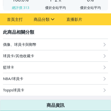
天
總評價
313
優於全站平均
優於全站平均
首頁主打
商品分類
直播影片
sign
2
偶像、球員卡與郵幣
偶像、球員卡與郵幣
球員卡/其他收藏卡
籃球卡
NBA/球員卡
Topps球員卡
商品資訊