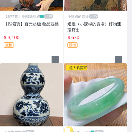
【壓箱寶】 阿寶託拍網
小辣椒的賣場
【壓箱寶】百元起標 藝品競標
追蹤（小辣椒的賣場）好物連
環釋出
$ 3,100
$ 630
競標
競標
超人氣賣家