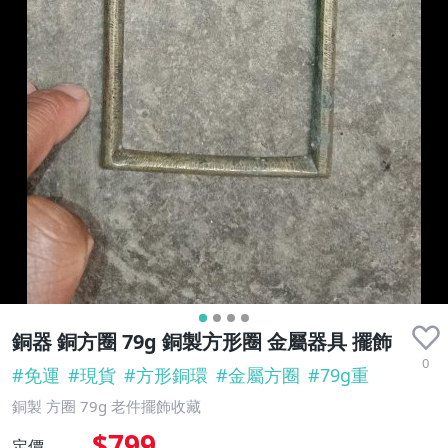
銅器 銅方圈 79g 銅製方形圈 金屬器具 擺飾
0
#
免運
#
現貨
#
方形銅環
#
金屬方圈
#
79g重
銅製 方圈 79g 老件擺飾收藏
$799
定價