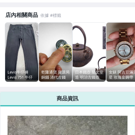
玩具、模型與公仔
男性精品與服飾
店內相關商品
偶像、球員卡與郵幣
女裝與服飾配件
手錶與飾品配件
女包精品與女鞋
Levis牛仔褲
乾隆通寶 寶源局
日本鐵壺 龍文堂
女錶 阿吉豆滿
相機、攝影與周邊
Levis 751 牛仔
銅錢 清代古錢
造 明治古鐵壺
星 玫瑰金鋼帶
褲 黑牛直筒
一套字口清楚底
霰紋 銅蓋 茶器
石英機芯 正常
W38 L34 2004年
章規整黑漆古皮
擺飾
時
運動、戶外與休閒
vintage
殼
商品資訊