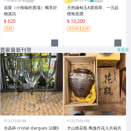
小辣椒的賣場
昕品&#33304;
追蹤（小辣椒的賣場）獨享好
天然緬甸玉A貨翡翠、一元起
物資訊
標無底價
$ 620
$ 10,200
競標
折扣碼
競標
賣家最新刊登
看更多
Y1227358198
Y1227358198
水晶杯 cristal d'arques 法國S
犬山燒花瓶 陶逸作花入共箱共