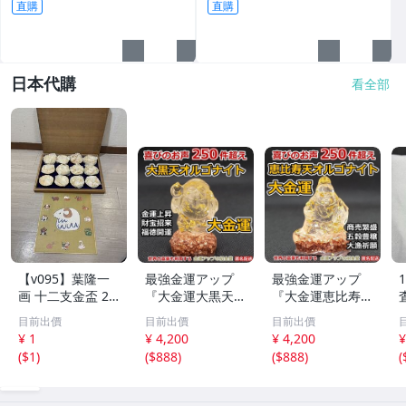
直購
直購
日本代購
看全部
【v095】葉隆一
最強金運アップ
最強金運アップ
画 十二支金盃 24
『大金運大黒天
『大金運恵比寿天
K GP 金メッキ 12
（だいこくてん）
（えびすてん）オ
目前出價
目前出價
目前出價
点セット 干支 色
オルゴナイト高4.
ルゴナイト高4.5c
¥ 1
¥ 4,200
¥ 4,200
¥
紙付き 縁起物 酒
5cm』財宝、福徳
m』【金運アップ
(
$1
)
(
$888
)
(
$888
)
(
器 共箱付 伝統工
開運の神様【金運
の招金堂】金運ア
芸 コレクション
アップの招金堂】
ップ置物 風水開
金運アップ即効性
運グッズお守り 1