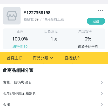
Y1227358198
粉絲數
39
18分鐘前上線
追蹤
1
正評
出貨速度
未出貨率
100.0%
1
0%
天
總評價
30
優於全站平均
首頁主打
商品分類
直播影片
sign
2
圖書/影音/文具
古董、藝術與礦石
古董、藝術與礦石
金/銀/銅/鐵金屬器具
居家、家具與園藝
金器