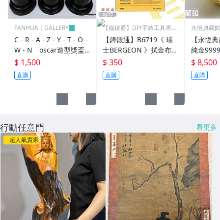
FANHUA｜GALLERY
【鐘錶通】DIY手錶工具專業
永恆典藏
賣場
C - R - A - Z - Y - T - O -
【鐘錶通】B6719《 瑞
【永恆典
W - N oscar造型獎盃
士BERGEON 》拭金布/K
純金999
奧斯卡小金人獎座擺件創
金布/金屬亮潔布/古董錶
50錢 下
$ 1,500
$ 350
$ 8,500
意交換禮物 尾牙活動 企
清潔布├手錶保養/飾品
禮 喝茶 
直購
直購
直購
業學校公司年終頒獎禮物
保養┤
獎座
行動任意門
看更多
超人氣賣家