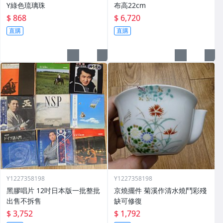
Y綠色琉璃珠
布高22cm
$ 868
$ 6,720
直購
直購
Y1227358198
Y1227358198
黑膠唱片 12吋日本版一批整批
京燒擺件 菊溪作清水燒鬥彩殘
出售不拆售
缺可修復
$ 3,752
$ 1,792