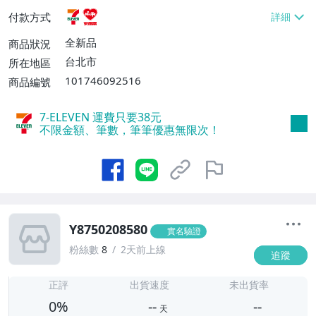
貨付款【免運費】
付款方式
全新品
商品狀況
台北市
所在地區
101746092516
商品編號
7-ELEVEN 運費只要
38
元
不限金額、筆數，筆筆優惠無限次！
Y8750208580
實名驗證
粉絲數
8
2天前上線
追蹤
-
-
正評
出貨速度
未出貨率
0%
--
--
天