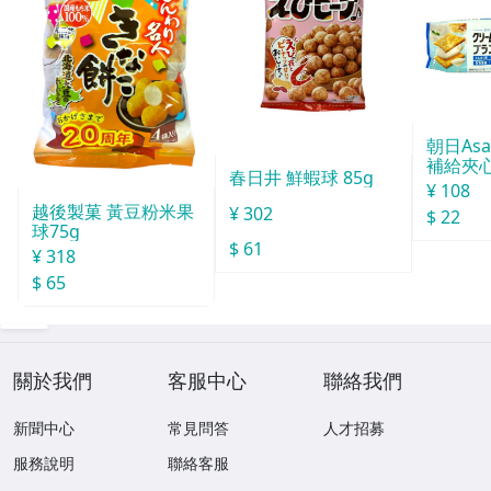
朝日Asa
補給夾心
春日井 鮮蝦球 85g
g
¥ 108
越後製菓 黃豆粉米果
¥ 302
$ 22
球75g
$ 61
¥ 318
$ 65
關於我們
客服中心
聯絡我們
新聞中心
常見問答
人才招募
服務說明
聯絡客服