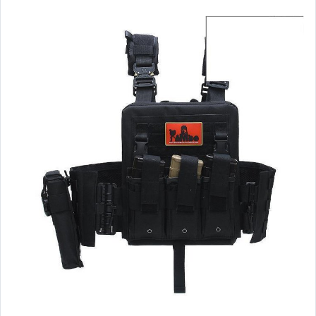
嬰幼兒與孕婦
汽機車精品百貨
居家、家具與園藝
玩具、模型與公仔
男性精品與服飾
女裝與服飾配件
偶像、球員卡與郵幣
手錶與飾品配件
女包精品與女鞋
家電與影音視聽