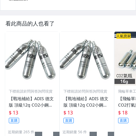
看此商品的人也看了
人氣賣家
下標前請於問與答詢問現貨
下標前請於問與答詢問現貨
飛輪單車工坊
雄)
【戰地補給】ADIS 德文
【戰地補給】ADIS 德文
【飛輪單
版 頂級12g CO2小鋼瓶
版 頂級12g CO2小鋼瓶
CO2打
(品質穩定、壓力足、氣
(品質穩定，壓力足，氣
CO2氣
$ 13
$ 13
$ 18
體乾淨)
體乾淨)
氣瓶 (有牙
直購
直購
直購
00]
近期銷量 265 件
近期銷量 56 件