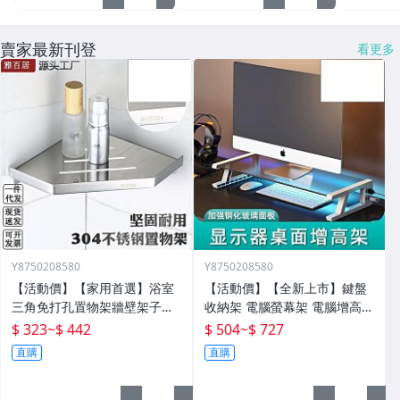
賣家最新刊登
看更多
Y8750208580
Y8750208580
【活動價】【家用首選】浴室
【活動價】【全新上市】鍵盤
三角免打孔置物架牆壁架子壁
收納架 電腦螢幕架 電腦增高架
掛分層置物架衛生間轉角架三
電腦架 置物增高架 桌面電腦架
$ 323
~
$ 442
$ 504
~
$ 727
角籃
螢幕增高架 螢幕收納架 臺式
直購
直購