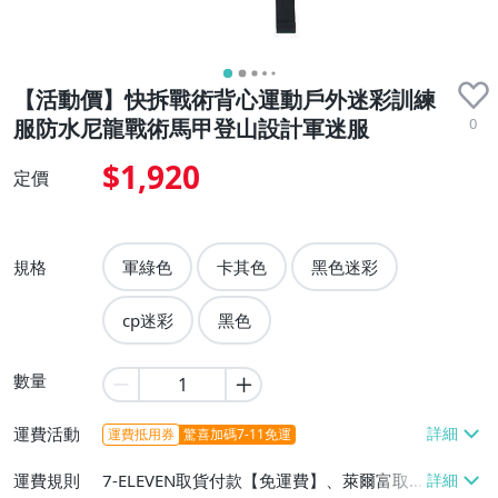
【活動價】快拆戰術背心運動戶外迷彩訓練
0
服防水尼龍戰術馬甲登山設計軍迷服
$1,920
定價
規格
軍綠色
卡其色
黑色迷彩
cp迷彩
黑色
數量
運費活動
運費抵用券
驚喜加碼7-11免運
運費規則
7-ELEVEN取貨付款【免運費】、萊爾富取