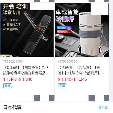
Y8750208580
Y8750208580
【活動價】【滿額免運】科大
【活動價】【高品質】【臺
訊飛錄音筆小隨身錄音器播放
灣】快速製冷杯 冷熱雙用杯 保
器設備神器專業高清降噪轉文
溫杯 辦公室水杯 保冰杯 製冷
$ 1,448
~
$ 1,840
$ 1,140
~
$ 1,246
字超
水杯 車載水杯 充電水杯 恆溫
直購
直購
杯 半
日本代購
看全部