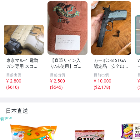
東京マルイ 電動
【直筆サイン入
カーボン8 STGA
ガン専用 スコー
り/未使用】ゴル
認定品 安全出力
ピオン モッド/V
フ日本シリーズ J
基準適合品 CZ s
目前出價
目前出價
目前出價
Z.61 ピカティニ
Tカップ 大会CAP
hadow sp01 樹
¥ 2,800
¥ 2,500
¥ 10,000
¥
ーリアストックベ
野上貴夫プロ★限
脂製 HW樹脂
(
$610
)
(
$545
)
(
$2,178
)
(
ース
定 CAP キャップ
フレームユニット
帽子 非売品
日本直送
看更多