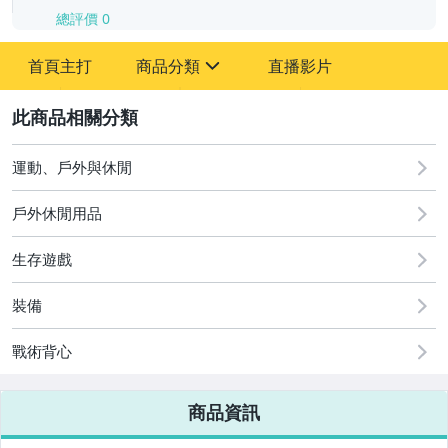
總評價
0
-
首頁主打
商品分類
直播影片
-
sign
2
運動、戶外與休閒
圖書/影音/文具
戶外休閒用品
古董、藝術與礦石
生存遊戲
手機、配件與通訊
美容保養與彩妝
裝備
電腦、平板與周邊
戰術背心
相機、攝影與周邊
商品資訊
運動、戶外與休閒