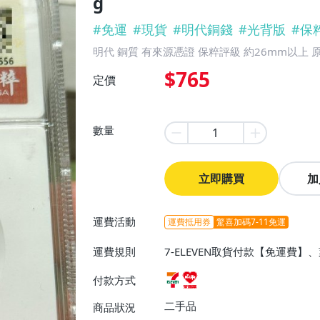
g
#
免運
#
現貨
#
明代銅錢
#
光背版
#
保
明代 銅質 有來源憑證 保粹評級 約26mm以上 
$765
定價
數量
立即購買
加
運費活動
運費抵用券
驚喜加碼7-11免運
運費規則
7-ELEVEN取貨付款【免運費
付款方式
二手品
商品狀況