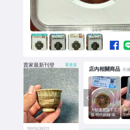
賣家最新刊登
看更多
店內相關商品
PREV
大順通寶背下工
興
版 明代銅錢 保
明
粹評級90
級美
27.2mm 5.3g
Y0976238372