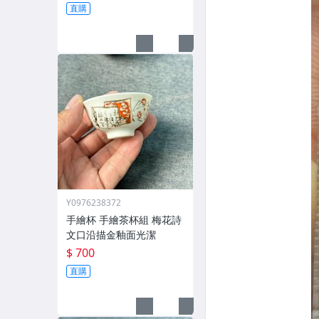
直購
Y0976238372
手繪杯 手繪茶杯組 梅花詩
文口沿描金釉面光潔
$ 700
直購