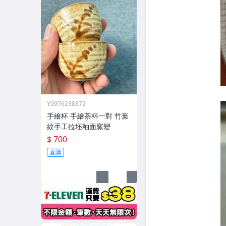
Y0976238372
手繪杯 手繪茶杯一對 竹葉
紋手工拉坯釉面窯變
$ 700
直購