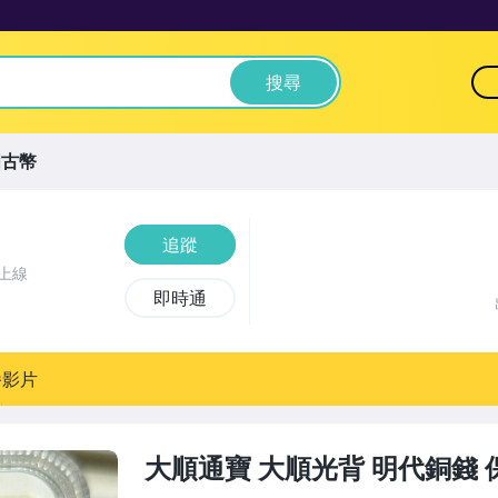
搜尋
國古幣
追蹤
上線
即時通
播影片
大順通寶 大順光背 明代銅錢 保粹