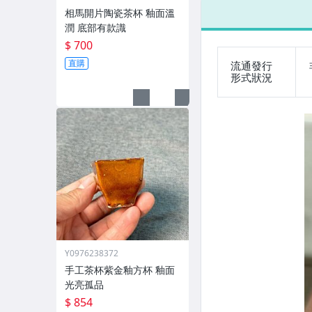
相馬開片陶瓷茶杯 釉面溫
潤 底部有款識
$ 700
直購
流通發行
形式狀況
Y0976238372
手工茶杯紫金釉方杯 釉面
光亮孤品
$ 854