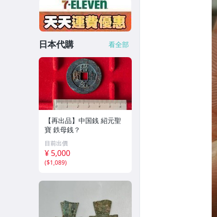
日本代購
看全部
【再出品】中国銭 紹元聖
寶 鉄母銭？
目前出價
¥ 5,000
(
$1,089
)