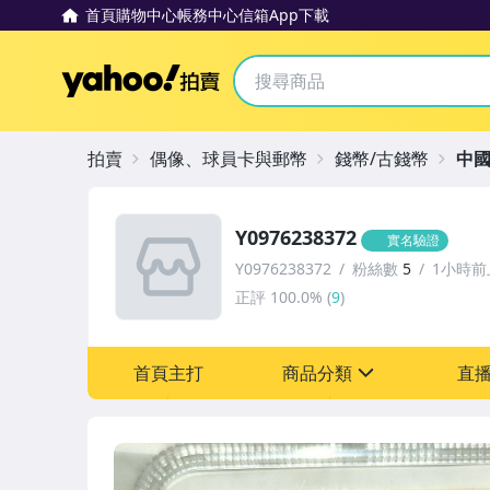
首頁
購物中心
帳務中心
信箱
App下載
Yahoo拍賣
拍賣
偶像、球員卡與郵幣
錢幣/古錢幣
中
Y0976238372
實名驗證
Y0976238372
粉絲數
5
1小時前
正評
100.0%
(
9
)
首頁主打
商品分類
直
sign