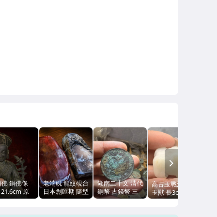
NEXT
銅佛 銅佛像
老端硯 龍紋硯台
湖南二十文 清代
高古玉戰漢和田
 21.6cm 原
日本創匯期 隨型
銅幣 古錢幣 三
玉獸 長3cm 33g
 無瑕疵
雕刻 實木天地蓋
全品相 美品