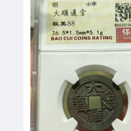
圖書/影音/文具
古董、藝術與礦石
居家、家具與園藝
玩具、模型與公仔
偶像、球員卡與郵幣
男性精品與服飾
女裝與服飾配件
手錶與飾品配件
女包精品與女鞋
相機、攝影與周邊
運動、戶外與休閒