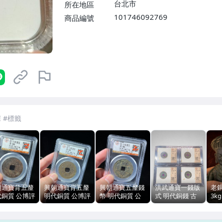
台北市
所在地區
101746092769
商品編號
7-ELEVEN 運費只要
38
元
不限金額、筆數，筆筆優惠無限次！
朝通寶背五釐
興朝通寶背五釐
興朝通寶五釐錢
洪武通寶一錢版
老
代銅質 公博評
明代銅質 公博評
幣 明代銅質 公
式 明代銅錢 古
3kg
80分盒子幣
級美80分盒子幣
博評級美80分盒
錢幣 公博88分
狀態
(2)
子幣
美品評級認證