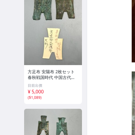
方足布 安陽布 2枚セット
春秋戦国時代 中国古代銭
貨 布貨 布幣 銅銭 古銭 コ
目前出價
レクション 貨幣
¥ 5,000
(
$1,089
)