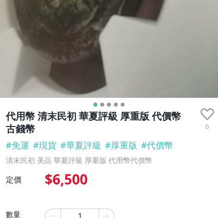
代用幣 清末民初 華夏評級 厚重版 代價幣
0
古錢幣
#
免運
#
現貨
#
華夏評級
#
厚重版
#
代價幣
清末民初 美品 華夏評級 厚重版 代用幣代價幣
$6,500
定價
數量