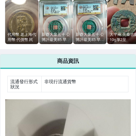
女裝與服飾配件
手錶與飾品配件
女包精品與女鞋
代用幣 老上海代
新莽大泉五十 公
新莽大泉五十 公
大半兩 先秦古
用幣 代價幣 民
博評級美85 早
博評級美85 早
10g厚2至
運動、戶外與休閒
國銅質貨幣 公博
期厚重版 8.3g
期厚重版 原滋原
2.3mm品相尚
評級 近代錢幣
字口清晰
味 鏽色漂亮
商品資訊
流通發行形式
非現行流通貨幣
狀況