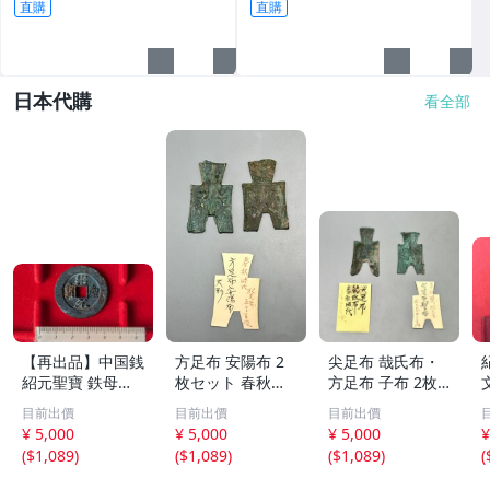
直購
直購
日本代購
看全部
【再出品】中国銭
方足布 安陽布 2
尖足布 哉氏布・
紹元聖寶 鉄母
枚セット 春秋戦
方足布 子布 2枚
銭？
国時代 中国古代
セット 中国戦国
目前出價
目前出價
目前出價
銭貨 布貨 布幣 銅
古銭 布幣 古銭 貨
¥ 5,000
¥ 5,000
¥ 5,000
¥
銭 古銭 コレクシ
布 貨幣
(
$1,089
)
(
$1,089
)
(
$1,089
)
(
ョン 貨幣