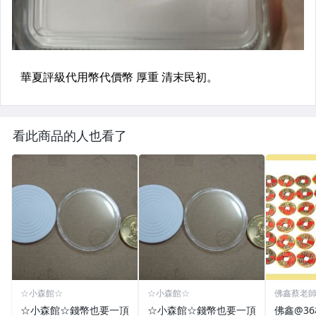
看此商品的人也看了
☆小森館☆
☆小森館☆
佛鑫蔡老
化煞物品
☆小森館☆錢幣也要一頂
☆小森館☆錢幣也要一頂
佛鑫@3