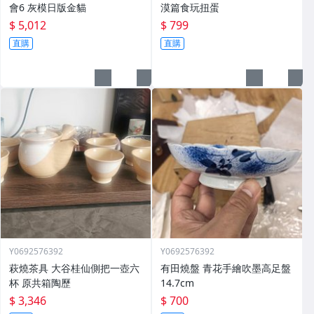
會6 灰模日版金貓
漠篇食玩扭蛋
$ 5,012
$ 799
直購
直購
Y0692576392
Y0692576392
萩燒茶具 大谷桂仙側把一壺六
有田燒盤 青花手繪吹墨高足盤
杯 原共箱陶歷
14.7cm
$ 3,346
$ 700