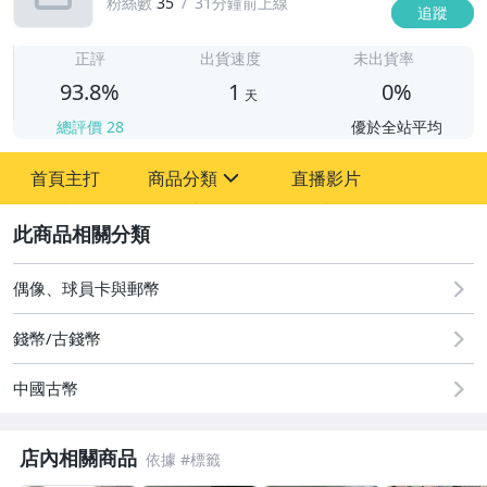
粉絲數
35
31分鐘前上線
追蹤
1
正評
出貨速度
未出貨率
93.8%
1
0%
天
總評價
28
優於全站平均
首頁主打
商品分類
直播影片
sign
2
圖書/影音/文具
古董、藝術與礦石
偶像、球員卡與郵幣
居家、家具與園藝
錢幣/古錢幣
玩具、模型與公仔
中國古幣
男性精品與服飾
店內相關商品
偶像、球員卡與郵幣