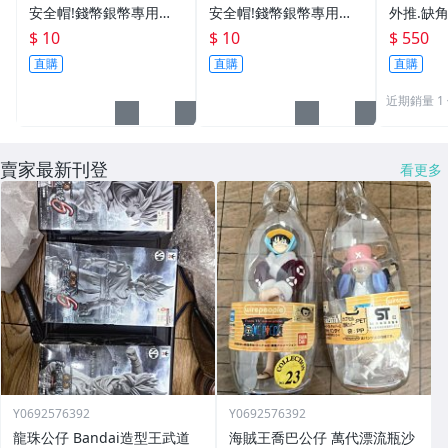
安全帽!錢幣銀幣專用透
安全帽!錢幣銀幣專用透
外推.缺
明壓克力盒收納保護盒.1
明壓克力盒收納保護盒.1
雙碩士風
$ 10
$ 10
$ 550
枚10元~55
枚10元~11
加持/附
直購
直購
直購
近期銷量 1
賣家最新刊登
看更多
Y0692576392
Y0692576392
龍珠公仔 Bandai造型王武道
海賊王喬巴公仔 萬代漂流瓶沙