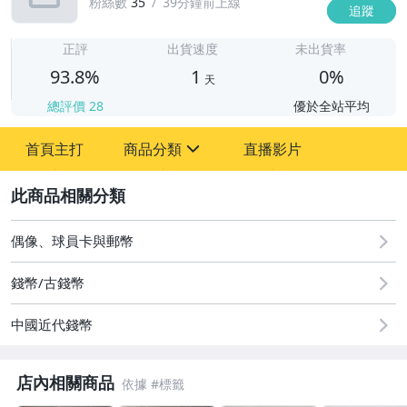
粉絲數
35
39分鐘前上線
追蹤
1
正評
出貨速度
未出貨率
93.8%
1
0%
天
總評價
28
優於全站平均
首頁主打
商品分類
直播影片
sign
2
圖書/影音/文具
古董、藝術與礦石
偶像、球員卡與郵幣
居家、家具與園藝
錢幣/古錢幣
玩具、模型與公仔
中國近代錢幣
男性精品與服飾
店內相關商品
偶像、球員卡與郵幣