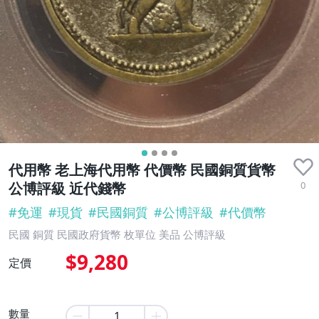
代用幣 老上海代用幣 代價幣 民國銅質貨幣
0
公博評級 近代錢幣
#
免運
#
現貨
#
民國銅質
#
公博評級
#
代價幣
民國 銅質 民國政府貨幣 枚單位 美品 公博評級
$9,280
定價
數量