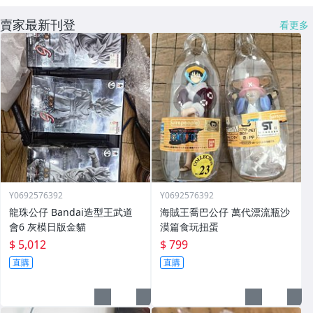
賣家最新刊登
看更多
Y0692576392
Y0692576392
龍珠公仔 Bandai造型王武道
海賊王喬巴公仔 萬代漂流瓶沙
會6 灰模日版金貓
漠篇食玩扭蛋
$ 5,012
$ 799
直購
直購