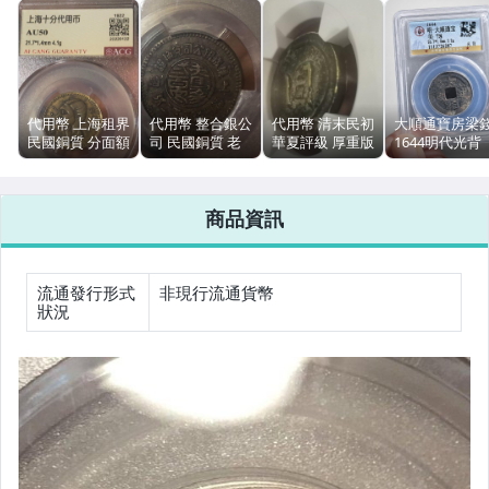
女裝與服飾配件
手錶與飾品配件
女包精品與女鞋
代用幣 上海租界
代用幣 整合銀公
代用幣 清末民初
大順通寶房梁
民國銅質 分面額
司 民國銅質 老
華夏評級 厚重版
1644明代光背
運動、戶外與休閒
愛藏ACG評級
上海 愛藏評級
代價幣 古錢幣
公博78分 銅質
毫單位
古錢幣 包漿
商品資訊
流通發行形式
非現行流通貨幣
狀況