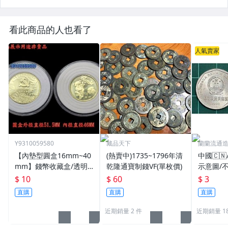
看此商品的人也看了
人氣賣家
Y9310059580
藏品天下
蘭蘭流通
【內墊型圓盒16mm~40
(熱賣中)1735~1796年清
中國🇨
mm】錢幣收藏盒/透明
乾隆通寶制錢VF(單枚價)
示意圖/
圓盒/硬幣盒/錢幣收藏用
機出貨
$ 10
$ 60
$ 3
品
直購
直購
直購
近期銷量 2 件
近期銷量 18