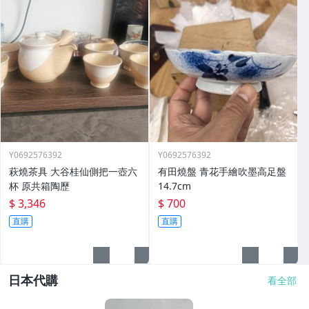
Y0692576392
Y0692576392
萩燒茶具 大谷桂仙側把一壺六
有田燒盤 青花手繪吹墨高足盤
杯 原共箱陶歷
14.7cm
$ 3,346
$ 700
直購
直購
日本代購
看全部