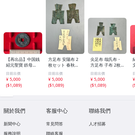
【再出品】中国銭
方足布 安陽布 2
尖足布 哉氏布・
紹元聖寶 鉄母
枚セット 春秋戦
方足布 子布 2枚
銭？
国時代 中国古代
セット 中国戦国
目前出價
目前出價
目前出價
銭貨 布貨 布幣 銅
古銭 布幣 古銭 貨
¥ 5,000
¥ 5,000
¥ 5,000
¥
銭 古銭 コレクシ
布 貨幣
(
$1,089
)
(
$1,089
)
(
$1,089
)
(
ョン 貨幣
關於我們
客服中心
聯絡我們
新聞中心
常見問答
人才招募
服務說明
聯絡客服