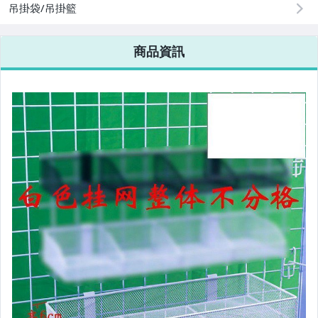
美容保養與彩妝
吊掛袋/吊掛籃
電腦、平板與周邊
商品資訊
相機、攝影與周邊
運動、戶外與休閒
嬰幼兒與孕婦
汽機車精品百貨
居家、家具與園藝
玩具、模型與公仔
男性精品與服飾
女裝與服飾配件
偶像、球員卡與郵幣