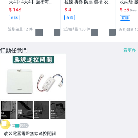
大4中 4大4中 魔術海綿
拉鍊 折疊 防塵 櫥櫃 衣
收納袋 
真空袋 現貨在台 送抽氣
櫃 厚6絲透明塑料【L09
大容量超
$ 148
$ 4
$ 39
$ 70
筒 換季棉被 收納 特厚防
9】Color_me
直購
直購
直購
塵 我最便宜
近期銷量 12 件
近期銷量 130 件
近期銷量 1
行動任意門
看更多
雁渟屋
改裝電器電燈無線遙控開關