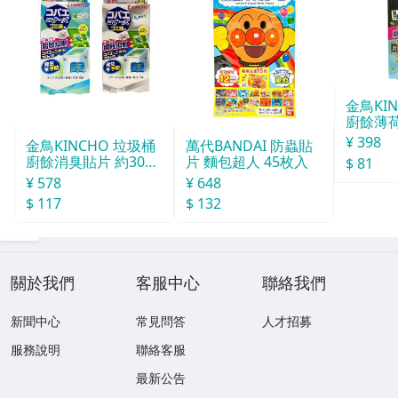
金鳥KI
廚餘薄
30天分
¥ 398
金鳥KINCHO 垃圾桶
萬代BANDAI 防蟲貼
廚餘消臭貼片 約30天
片 麵包超人 45枚入
$ 81
分
¥ 578
¥ 648
$ 117
$ 132
關於我們
客服中心
聯絡我們
新聞中心
常見問答
人才招募
服務說明
聯絡客服
最新公告