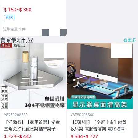
$ 150
~
$ 360
直購
近期銷量 4 件
賣家最新刊登
看更多
Y8750208580
Y8750208580
【活動價】【家用首選】浴室
【活動價】【全新上市】鍵盤
三角免打孔置物架牆壁架子壁
收納架 電腦螢幕架 電腦增高架
掛分層置物架衛生間轉角架三
電腦架 置物增高架 桌面電腦架
$ 323
~
$ 442
$ 504
~
$ 727