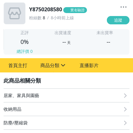
Y8750208580
實名驗證
粉絲數
8
8小時前上線
追蹤
-
-
正評
出貨速度
未出貨率
0%
--
--
天
總評價
0
-
首頁主打
商品分類
直播影片
-
sign
2
居家、家具與園藝
圖書/影音/文具
收納用品
古董、藝術與礦石
防塵/壓縮袋
手機、配件與通訊