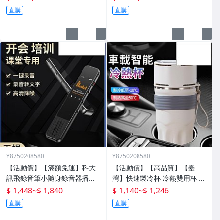
角籃
螢幕增高架 螢幕收納架 臺式
直購
直購
Y8750208580
Y8750208580
【活動價】【滿額免運】科大
【活動價】【高品質】【臺
訊飛錄音筆小隨身錄音器播放
灣】快速製冷杯 冷熱雙用杯 保
器設備神器專業高清降噪轉文
溫杯 辦公室水杯 保冰杯 製冷
$ 1,448
~
$ 1,840
$ 1,140
~
$ 1,246
字超
水杯 車載水杯 充電水杯 恆溫
直購
直購
杯 半