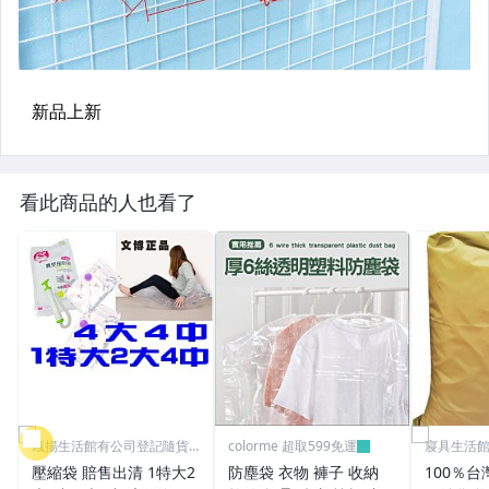
看此商品的人也看了
飄揚生活館有公司登記隨貨
colorme 超取599免運
寢具生活
附發票
壓縮袋 賠售出清 1特大2
防塵袋 衣物 褲子 收納
100％