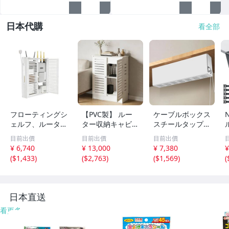
日本代購
看全部
フローティングシ
【PVC製】 ルー
ケーブルボックス
ェルフ、ルーター
ター収納キャビネ
スチールタップ収
ボックス、収納キ
ット 配線整理ボ
納箱 マグネット
目前出價
目前出價
目前出價
ャビネット、ワイ
ックス ケーブル
式 クランプ式 コ
¥ 6,740
¥ 13,000
¥ 7,380
¥
ヤレスルーター収
隠し 多機能 棚板
ード整理 ケーブ
(
$1,433
)
(
$2,763
)
(
$1,569
)
(
納ボックス（白）
高さ調節可能 サ
ル収納 配線隠し
(A)k
イドボード 電話
カバー付き ホワ
台 ルーターk
イト 長さk
日本直送
看更多