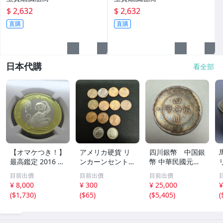
$ 2,632
$ 2,632
直購
直購
日本代購
看全部
【オマケつき！】
アメリカ硬貨 リ
四川銀幣 中国銀
最高鑑定 2016 中
ンカーンセント
幣 中華民國元年
国 10元 申年 猿
他13枚セット 外
軍政府造 壹圓 古
目前出價
目前出價
目前出價
バイメタル NGC
国コイン 古銭 コ
銭 銀貨 アンティ
¥ 8,000
¥ 300
¥ 25,000
¥
MS69PL プルーフ
レクション
ーク
(
$1,730
)
(
$65
)
(
$5,405
)
(
ライク 初期発行
金猴春ラベル ア
ンティークコイン