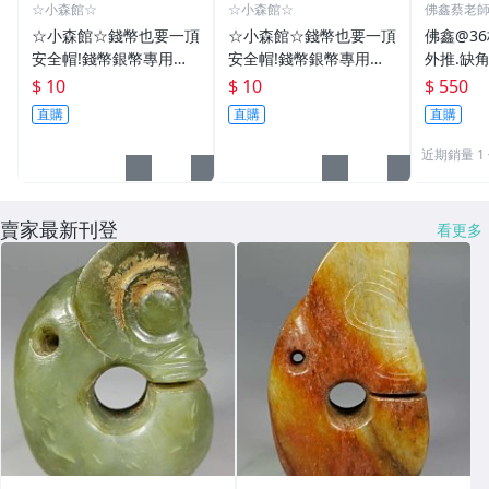
☆小森館☆
☆小森館☆
佛鑫蔡老
化煞物品
☆小森館☆錢幣也要一頂
☆小森館☆錢幣也要一頂
佛鑫@3
安全帽!錢幣銀幣專用透
安全帽!錢幣銀幣專用透
外推.缺
明壓克力盒收納保護盒.1
明壓克力盒收納保護盒.1
雙碩士風
$ 10
$ 10
$ 550
枚10元~55
枚10元~11
加持/附
直購
直購
直購
近期銷量 1
賣家最新刊登
看更多