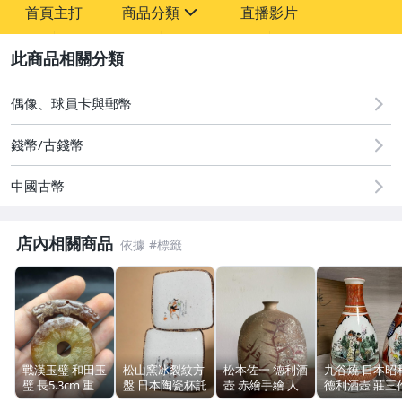
首頁主打
商品分類
直播影片
-
sign
圖書/影音/文具
2
古董、藝術與礦石
偶像、球員卡與郵幣
居家、家具與園藝
錢幣/古錢幣
玩具、模型與公仔
中國古幣
偶像、球員卡與郵幣
店內相關商品
男性精品與服飾
女裝與服飾配件
手錶與飾品配件
相機、攝影與周邊
戰漢玉璧 和田玉
松山窯冰裂紋方
松本佐一 德利酒
九谷燒 日本昭
璧 長5.3cm 重
盤 日本陶瓷杯託
壺 赤繪手繪 人
德利酒壺 莊三
運動、戶外與休閒
31g
甜品碟 五畫片帶
間國寶 早期作品
人物花卉 手繪