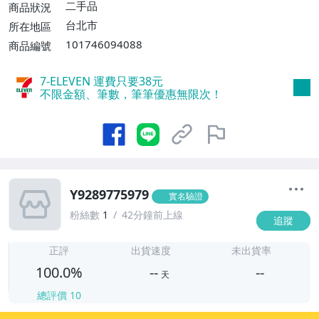
二手品
商品狀況
台北市
所在地區
101746094088
商品編號
7-ELEVEN 運費只要
38
元
不限金額、筆數，筆筆優惠無限次！
Y9289775979
實名驗證
粉絲數
1
42分鐘前上線
追蹤
-
-
正評
出貨速度
未出貨率
100.0%
--
--
天
總評價
10
-