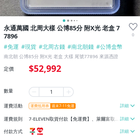
永通萬國 北周大樣 公博85分 附X光 老盒 7
0
7896
#
免運
#
現貨
#
北周古錢
#
南北朝錢
#
公博盒幣
南北朝 公博85分 附X光 老盒 大樣 尾號77896 來源憑證
$52,992
定價
數量
運費活動
運費抵用券
週末7-11免運
運費規則
7-ELEVEN取貨付款【免運費】、萊爾富取
貨付款【免運費】
付款方式