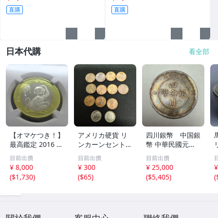
直購
直購
日本代購
看全部
【オマケつき！】
アメリカ硬貨 リ
四川銀幣 中国銀
最高鑑定 2016 中
ンカーンセント
幣 中華民國元年
国 10元 申年 猿
他13枚セット 外
軍政府造 壹圓 古
目前出價
目前出價
目前出價
バイメタル NGC
国コイン 古銭 コ
銭 銀貨 アンティ
¥ 8,000
¥ 300
¥ 25,000
¥
MS69PL プルーフ
レクション
ーク
(
$1,730
)
(
$65
)
(
$5,405
)
(
ライク 初期発行
金猴春ラベル ア
ンティークコイン
關於我們
客服中心
聯絡我們