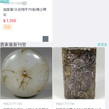
收藏品
Y9307211569
低限量!大谷翔平75張!稀少釋
出
$ 1,550
競標
賣家最新刊登
看更多
Y6821771730
Y6821771730