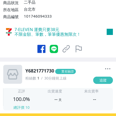
二手品
商品狀況
台北市
所在地區
101746094333
商品編號
7-ELEVEN 運費只要
38
元
不限金額、筆數，筆筆優惠無限次！
Y6821771730
實名驗證
粉絲數
1
30分鐘前上線
追蹤
-
-
正評
出貨速度
未出貨率
100.0%
--
--
天
總評價
10
-