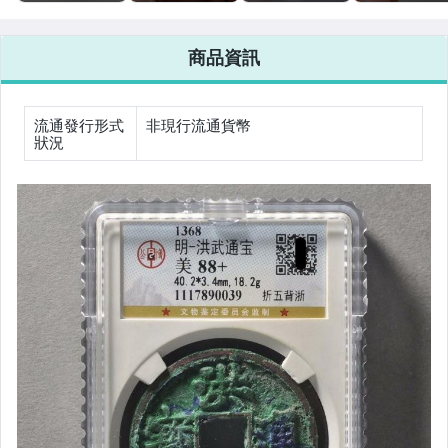
評級 黃亮 資料
銅錢 古錢幣 有
公博評級 古幣
明代銅錢 古錢
見盒
憑證 近未流通
表皮佳 穿口壓痕
盒子幣
女包精品與女鞋
商品資訊
相機、攝影與周邊
運動、戶外與休閒
流通發行形式
非現行流通貨幣
狀況