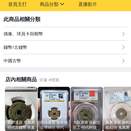
首頁主打
商品分類
直播影片
-
sign
2
圖書/影音/文具
偶像、球員卡與郵幣
古董、藝術與礦石
錢幣/古錢幣
手機、配件與通訊
中國古幣
居家、家具與園藝
店內相關商品
玩具、模型與公仔
偶像、球員卡與郵幣
女裝與服飾配件
男性精品與服飾
萬曆通寶 鬼萬曆
崇禎通寶 鬼崇禎
大順通寶 張獻忠
萬曆通寶 保粹
手錶與飾品配件
明代古錢幣 華夏
公博88分 明代
背工 明代銅錢
級82分 鬼萬曆