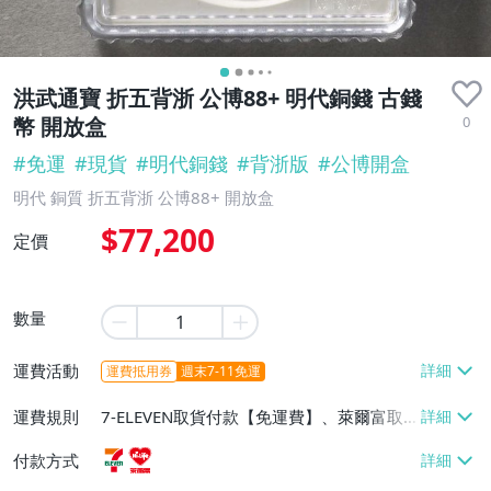
洪武通寶 折五背浙 公博88+ 明代銅錢 古錢
0
幣 開放盒
#
免運
#
現貨
#
明代銅錢
#
背浙版
#
公博開盒
明代 銅質 折五背浙 公博88+ 開放盒
$77,200
定價
數量
運費活動
運費抵用券
週末7-11免運
運費規則
7-ELEVEN取貨付款【免運費】、萊爾富取
貨付款【免運費】
付款方式