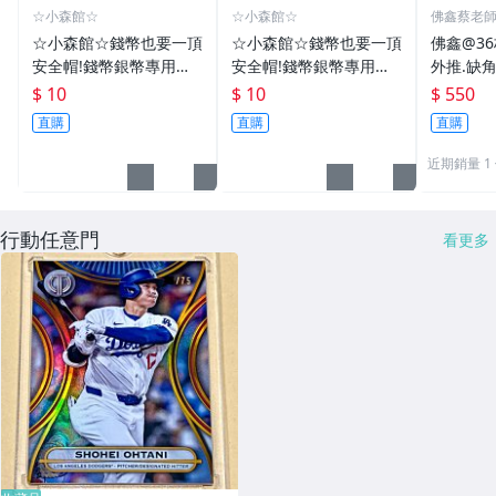
☆小森館☆
☆小森館☆
佛鑫蔡老
化煞物品
☆小森館☆錢幣也要一頂
☆小森館☆錢幣也要一頂
佛鑫@3
安全帽!錢幣銀幣專用透
安全帽!錢幣銀幣專用透
外推.缺
明壓克力盒收納保護盒.1
明壓克力盒收納保護盒.1
雙碩士風
$ 10
$ 10
$ 550
枚10元~55
枚10元~11
加持/附
直購
直購
直購
近期銷量 1
行動任意門
看更多