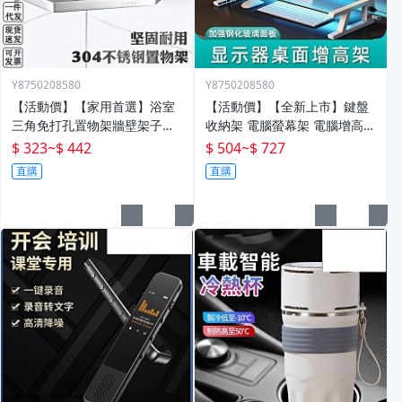
Y8750208580
Y8750208580
【活動價】【家用首選】浴室
【活動價】【全新上市】鍵盤
三角免打孔置物架牆壁架子壁
收納架 電腦螢幕架 電腦增高架
掛分層置物架衛生間轉角架三
電腦架 置物增高架 桌面電腦架
$ 323
~
$ 442
$ 504
~
$ 727
角籃
螢幕增高架 螢幕收納架 臺式
直購
直購