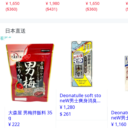
メンズ ブーツ レ
ツ メンズ レイン
ツ メンズ ブーツ
¥ 1,650
¥ 1,980
¥ 1,650
¥
インシューズ 防
ブーツ シューズ
レインシューズ
(
$360
)
(
$431
)
(
$360
)
(
水 ロングブーツ
防滑 スポーティ
防水 ロングブー
幅広 屈曲 スノー
ショート 長靴 雨
ツ 幅広 屈曲 スノ
ブーツ 長靴 防滑
アウトドア レジ
ーブーツ 長靴 防
雨
ャー
滑 雨
日本直送
看更多
Deonatulle soft sto
neW男士爽身消臭止
汗石 中世紀 20g
¥ 1,280
Deonatu
大森屋 男梅拌飯料 35
$ 261
neW男
g
消臭石
¥ 1,160
¥ 222