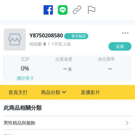
Y8750208580
實名驗證
粉絲數
8
1天前上線
追蹤
-
-
正評
出貨速度
未出貨率
0%
--
--
天
總評價
0
-
首頁主打
商品分類
直播影片
-
sign
2
男性精品與服飾
圖書/影音/文具