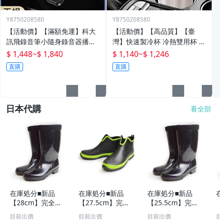
Y8750208580
Y8750208580
【活動價】【滿額免運】科大
【活動價】【高品質】【臺
訊飛錄音筆小隨身錄音器播放
灣】快速製冷杯 冷熱雙用杯 保
器設備神器專業高清降噪轉文
溫杯 辦公室水杯 保冰杯 製冷
$ 1,448
~
$ 1,840
$ 1,140
~
$ 1,246
字超
水杯 車載水杯 充電水杯 恆溫
直購
直購
杯 半
日本代購
看全部
在庫処分■新品
在庫処分■新品
在庫処分■新品
【28cm】完全防
【27.5cm】完全
【25.5cm】完全
水 レインブーツ
防水 ラバーブー
防水 レインブー
目前出價
目前出價
目前出價