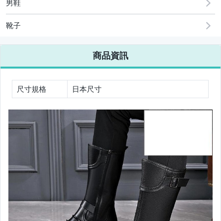
男鞋
古董、藝術與礦石
靴子
手機、配件與通訊
美容保養與彩妝
商品資訊
電腦、平板與周邊
相機、攝影與周邊
尺寸規格
日本尺寸
運動、戶外與休閒
嬰幼兒與孕婦
汽機車精品百貨
居家、家具與園藝
玩具、模型與公仔
男性精品與服飾