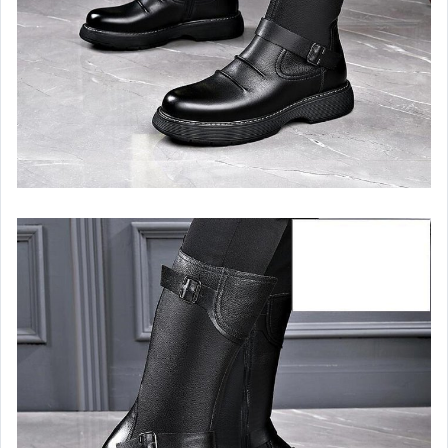
女裝與服飾配件
偶像、球員卡與郵幣
手錶與飾品配件
女包精品與女鞋
家電與影音視聽