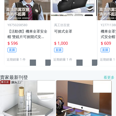
Y8750208580
禹工坊百貨
Y2771138
【活動價】機車全罩安全
可掀式全罩
機車全罩
帽 雙鏡片可掀開式安全
式安全帽
帽 安全頭盔 機車頭盔 可
頭盔 可
$ 596
$ 1,000
$ 609
樂帽 男女四季通用
直購
直購
直購
近期銷量 1 件
近期銷量 1 件
近期銷量 1
賣家最新刊登
看更多