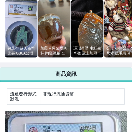
女裝與服飾配件
手錶與飾品配件
相機、攝影與周邊
運動、戶外與休閒
尖足布 茲氏布幣
加藤卓男柴燒陶
瑪瑙吊墜 南紅生
公仔 小熊公仔 
先秦 GBCA公博
杯 陶瓷流釉 全
肖雞 冠上加冠
尺寸 絨毛玩偶
88分 左右茲一
品無磕 6.2cm 高
高白冰飄 手把件
幾乎全新 中古
對
5cm
國檢證書
外購入 復古風
商品資訊
流通發行形式
非現行流通貨幣
狀況