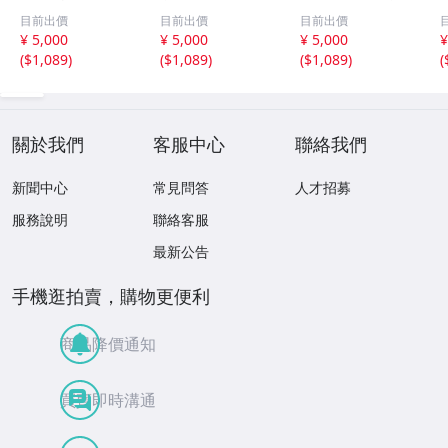
銭？
国時代 中国古代
セット 中国戦国
目前出價
目前出價
目前出價
銭貨 布貨 布幣 銅
古銭 布幣 古銭 貨
¥ 5,000
¥ 5,000
¥ 5,000
¥
銭 古銭 コレクシ
布 貨幣
(
$1,089
)
(
$1,089
)
(
$1,089
)
(
ョン 貨幣
關於我們
客服中心
聯絡我們
新聞中心
常見問答
人才招募
服務說明
聯絡客服
最新公告
手機逛拍賣，購物更便利
商品降價通知
買賣即時溝通