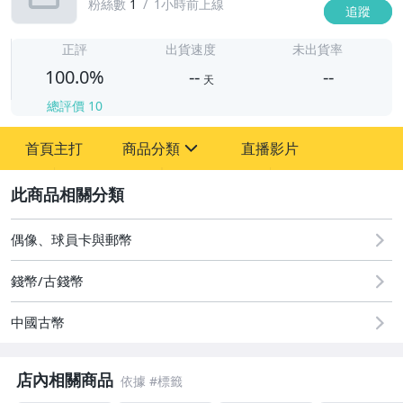
粉絲數
1
1小時前上線
追蹤
-
-
正評
出貨速度
未出貨率
100.0%
--
--
天
總評價
10
-
首頁主打
商品分類
直播影片
-
sign
圖書/影音/文具
2
古董、藝術與礦石
偶像、球員卡與郵幣
居家、家具與園藝
錢幣/古錢幣
玩具、模型與公仔
中國古幣
偶像、球員卡與郵幣
店內相關商品
男性精品與服飾