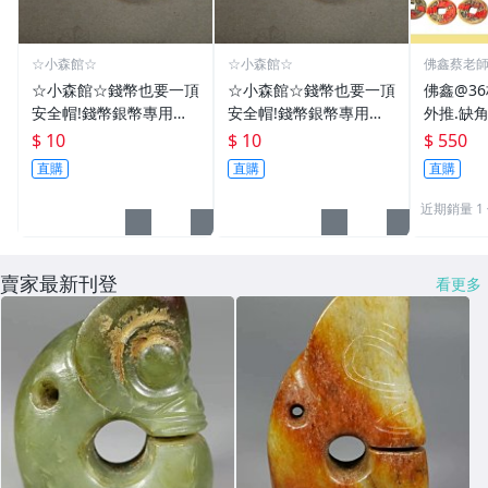
☆小森館☆
☆小森館☆
佛鑫蔡老
化煞物品
☆小森館☆錢幣也要一頂
☆小森館☆錢幣也要一頂
佛鑫@3
安全帽!錢幣銀幣專用透
安全帽!錢幣銀幣專用透
外推.缺
明壓克力盒收納保護盒.1
明壓克力盒收納保護盒.1
雙碩士風
$ 10
$ 10
$ 550
枚10元~55
枚10元~11
加持/附
直購
直購
直購
近期銷量 1
賣家最新刊登
看更多