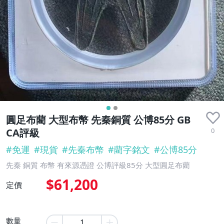
圓足布藺 大型布幣 先秦銅質 公博85分 GB
0
CA評級
#
免運
#
現貨
#
先秦布幣
#
藺字銘文
#
公博85分
先秦 銅質 布幣 有來源憑證 公博評級85分 大型圓足布藺
$61,200
定價
數量