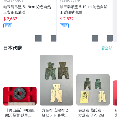
Y9289775979
Y9289775979
岫玉龍吊墜 5.19cm 沁色自然
岫玉梟吊墜 5.19cm 沁色自然
玉質細膩油潤
玉質細膩油潤
$ 2,632
$ 2,632
直購
直購
日本代購
看全部
【再出品】中国銭
方足布 安陽布 2
尖足布 哉氏布・
紹元聖寶 鉄母
枚セット 春秋戦
方足布 子布 2枚