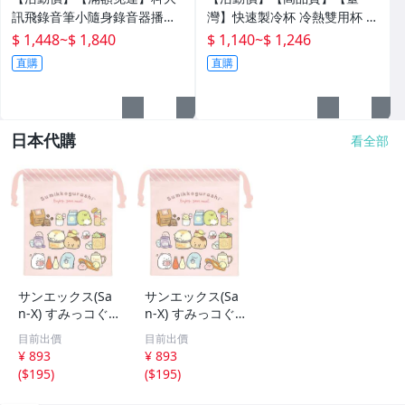
訊飛錄音筆小隨身錄音器播放
灣】快速製冷杯 冷熱雙用杯 保
器設備神器專業高清降噪轉文
溫杯 辦公室水杯 保冰杯 製冷
$ 1,448
~
$ 1,840
$ 1,140
~
$ 1,246
字超
水杯 車載水杯 充電水杯 恆溫
直購
直購
杯 半
日本代購
看全部
サンエックス(Sa
サンエックス(Sa
n-X) すみっコぐ
n-X) すみっコぐ
らし コップ巾着
らし コップ巾着
目前出價
目前出價
CA61701 H190×
CA61701 H190×
¥ 893
¥ 893
W155×D80mm
W155×D80mm
(
$195
)
(
$195
)