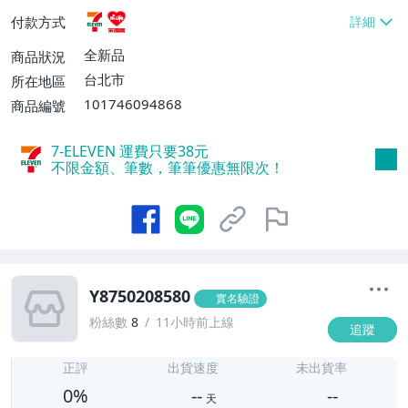
貨付款【免運費】
付款方式
全新品
商品狀況
台北市
所在地區
101746094868
商品編號
7-ELEVEN 運費只要
38
元
不限金額、筆數，筆筆優惠無限次！
Y8750208580
實名驗證
粉絲數
8
11小時前上線
追蹤
-
-
正評
出貨速度
未出貨率
0%
--
--
天