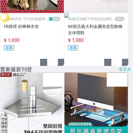
好棒棒衣舍~可付款後超商取
86號店預購下單前請先詢問數
貨
量
FB搜尋 好棒棒衣舍
86號店義大利金屬色造型飾條
女休閒鞋
$ 1,690
$ 1,080
直購
直購
賣家最新刊登
看更多