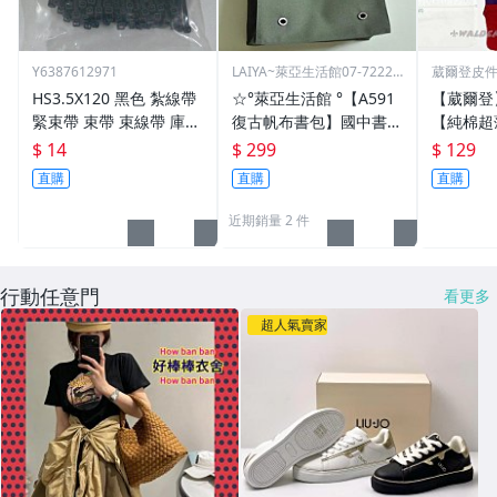
Y6387612971
LAIYA~萊亞生活館07-72229
葳爾登皮
93
包推車
HS3.5X120 黑色 紮線帶
☆°萊亞生活館 °【A591
【葳爾登
緊束帶 束帶 束線帶 庫存
復古帆布書包】國中書
【純棉超
出清大特價 3.5*120
包-高中書包
多本護照
$ 14
$ 299
$ 129
吸汗運動
直購
直購
直購
包隱形腰包
近期銷量 2 件
行動任意門
看更多
超人氣賣家