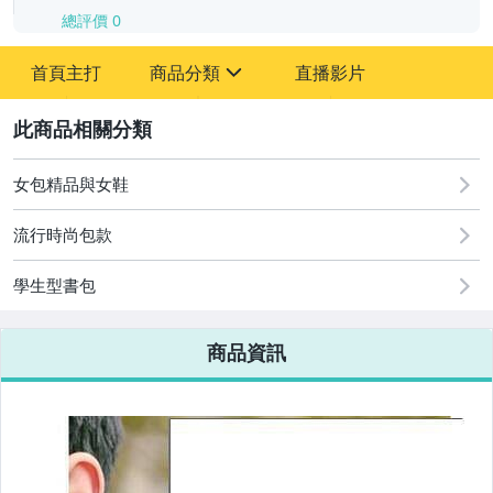
總評價
0
-
首頁主打
商品分類
直播影片
-
sign
2
女包精品與女鞋
圖書/影音/文具
流行時尚包款
古董、藝術與礦石
學生型書包
手機、配件與通訊
美容保養與彩妝
商品資訊
電腦、平板與周邊
相機、攝影與周邊
運動、戶外與休閒