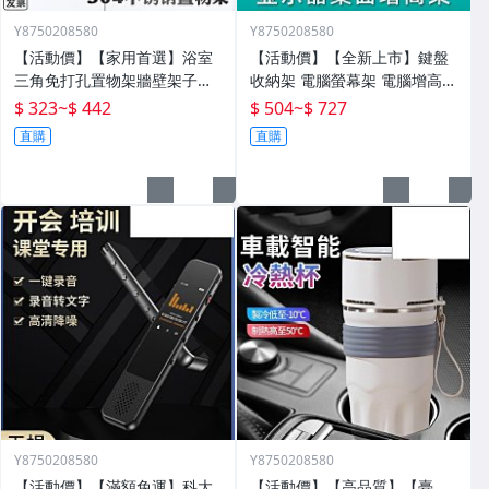
Y8750208580
Y8750208580
【活動價】【家用首選】浴室
【活動價】【全新上市】鍵盤
三角免打孔置物架牆壁架子壁
收納架 電腦螢幕架 電腦增高架
掛分層置物架衛生間轉角架三
電腦架 置物增高架 桌面電腦架
$ 323
~
$ 442
$ 504
~
$ 727
角籃
螢幕增高架 螢幕收納架 臺式
直購
直購
Y8750208580
Y8750208580
【活動價】【滿額免運】科大
【活動價】【高品質】【臺