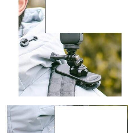
嬰幼兒與孕婦
汽機車精品百貨
居家、家具與園藝
玩具、模型與公仔
男性精品與服飾
女裝與服飾配件
偶像、球員卡與郵幣
手錶與飾品配件
女包精品與女鞋
家電與影音視聽