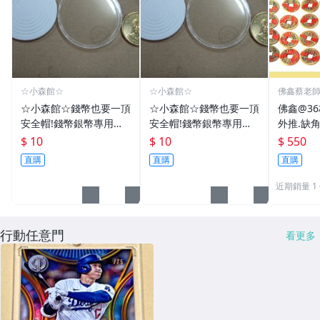
☆小森館☆
☆小森館☆
佛鑫蔡老
化煞物品
☆小森館☆錢幣也要一頂
☆小森館☆錢幣也要一頂
佛鑫@3
安全帽!錢幣銀幣專用透
安全帽!錢幣銀幣專用透
外推.缺
明壓克力盒收納保護盒.1
明壓克力盒收納保護盒.1
雙碩士風
$ 10
$ 10
$ 550
枚10元~55
枚10元~11
加持/附
直購
直購
直購
近期銷量 1
行動任意門
看更多