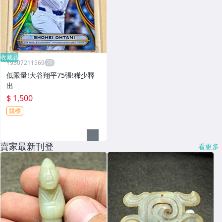
收藏品
Y9307211569
低限量!大谷翔平75張!稀少釋
出
$ 1,500
競標
賣家最新刊登
看更多