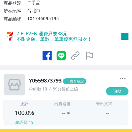
二手品
商品狀況
台北市
所在地區
101746095195
商品編號
7-ELEVEN 運費只要
38
元
不限金額、筆數，筆筆優惠無限次！
Y0559873793
實名驗證
粉絲數
10
59分鐘前上線
追蹤
-
-
正評
出貨速度
未出貨率
100.0%
--
--
天
總評價
19
-