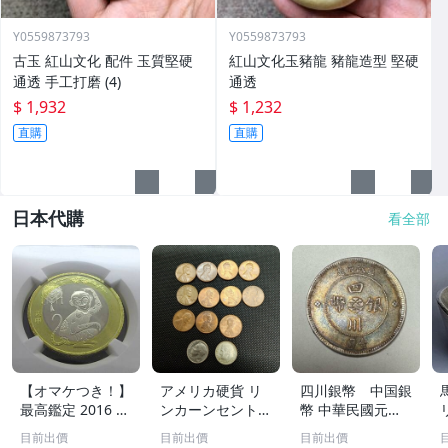
Y0559873793
Y0559873793
古玉 紅山文化 配件 玉質堅硬
紅山文化玉豬龍 豬龍造型 堅硬
通透 手工打磨 (4)
通透
$ 1,932
$ 1,232
直購
直購
日本代購
看全部
【オマケつき！】
アメリカ硬貨 リ
四川銀幣 中国銀
最高鑑定 2016 中
ンカーンセント
幣 中華民國元年
国 10元 申年 猿
他13枚セット 外
軍政府造 壹圓 古
目前出價
目前出價
目前出價
バイメタル NGC
国コイン 古銭 コ
銭 銀貨 アンティ