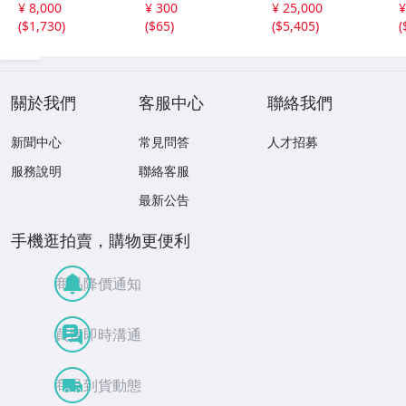
¥ 8,000
¥ 300
¥ 25,000
¥
MS69PL プルーフ
レクション
ーク
(
$1,730
)
(
$65
)
(
$5,405
)
(
ライク 初期発行
金猴春ラベル ア
ンティークコイン
關於我們
客服中心
聯絡我們
新聞中心
常見問答
人才招募
服務說明
聯絡客服
最新公告
手機逛拍賣，購物更便利
商品降價通知
買賣即時溝通
商品到貨動態