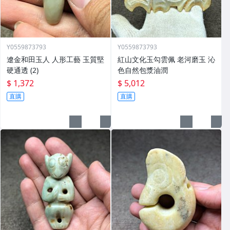
Y0559873793
Y0559873793
遼金和田玉人 人形工藝 玉質堅
紅山文化玉勾雲佩 老河磨玉 沁
硬通透 (2)
色自然包漿油潤
$ 1,372
$ 5,012
直購
直購