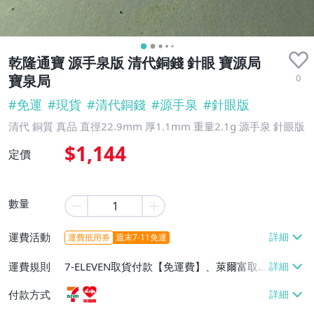
乾隆通寶 源手泉版 清代銅錢 針眼 寶源局
0
寶泉局
#
免運
#
現貨
#
清代銅錢
#
源手泉
#
針眼版
清代 銅質 真品 直徑22.9mm 厚1.1mm 重量2.1g 源手泉 針眼版
$1,144
定價
數量
運費活動
運費抵用券
週末7-11免運
運費規則
7-ELEVEN取貨付款【免運費】、萊爾富取
貨付款【免運費】
付款方式