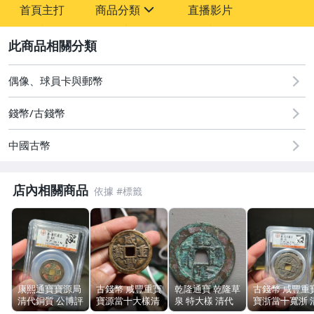
首頁主打
商品分類
直播影片
-
sign
2
圖書/影音/文具
偶像、球員卡與郵幣
古董、藝術與礦石
錢幣/古錢幣
手機、配件與通訊
中國古幣
居家、家具與園藝
玩具、模型與公仔
店內相關商品
偶像、球員卡與郵幣
女裝與服飾配件
男性精品與服飾
康熙通寶寶源局
古錢幣 咸豐重寶
乾隆通寶 乾隆草
古錢幣 咸豐重
清代銅質 公博評
寶源當十大樣清
泉 特大樣 清代
寶浙當十寬浙 
手錶與飾品配件
級美85分 (2)
代銅錢 裸幣無漏
銅錢 24.7mm
代銅質 公博評