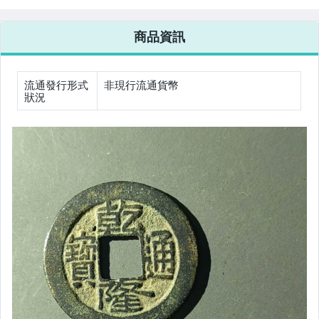
裂翹補
5.1g
相機、攝影與周邊
商品資訊
運動、戶外與休閒
流通發行形式
非現行流通貨幣
狀況