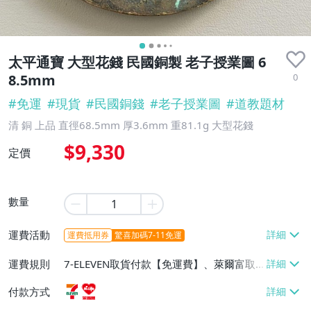
太平通寶 大型花錢 民國銅製 老子授業圖 6
0
8.5mm
#
免運
#
現貨
#
民國銅錢
#
老子授業圖
#
道教題材
清 銅 上品 直徑68.5mm 厚3.6mm 重81.1g 大型花錢
$9,330
定價
數量
運費活動
運費抵用券
驚喜加碼7-11免運
運費規則
7-ELEVEN取貨付款【免運費】、萊爾富取
貨付款【免運費】
付款方式