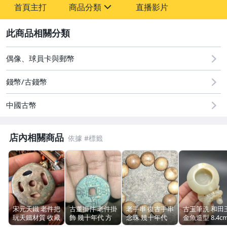
首頁主打
商品分類
直播影片
-
sign
2
圖書/影音/文具
偶像、球員卡與郵幣
古董、藝術與礦石
錢幣/古錢幣
手機、配件與通訊
中國古幣
居家、家具與園藝
玩具、模型與公仔
店內相關商品
偶像、球員卡與郵幣
女裝與服飾配件
男性精品與服飾
宋元天鐵 老件把
古董掛件 老件掛
老手串 復古手串
古玉筆洗 和田
玩天鐵材質 收藏
飾 幾十年代 方
念珠 幾十年代
金魚造型 8.4c
手錶與飾品配件
器物
孔錢幣 陳列擺飾
佩戴 宗教品
82g