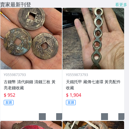
賣家最新刊登
看更多
Y0559873793
Y0559873793
古錢幣 清代銅錢 清錢三枚 黃
天鐵托甲 藏傳七連環 黃亮配件
亮老錢收藏
收藏
$ 952
$ 1,904
直購
直購