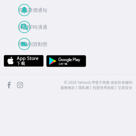
商品降價通知
買賣即時溝通
商品到貨動態
APP Store
Google Play
facebook
Instagram
©
2026
Yahoo台灣電子商務 保留所有權利
服務條款
隱私權
拍賣使用規範
交易安全