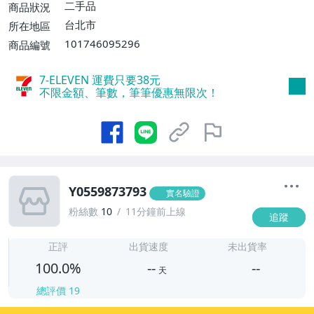
二手品
商品狀況
台北市
所在地區
101746095296
商品編號
7-ELEVEN 運費只要
38
元
不限金額、筆數，筆筆優惠無限次！
Y0559873793
實名驗證
粉絲數
10
11分鐘前上線
追蹤
-
-
正評
出貨速度
未出貨率
100.0%
--
--
天
總評價
19
-