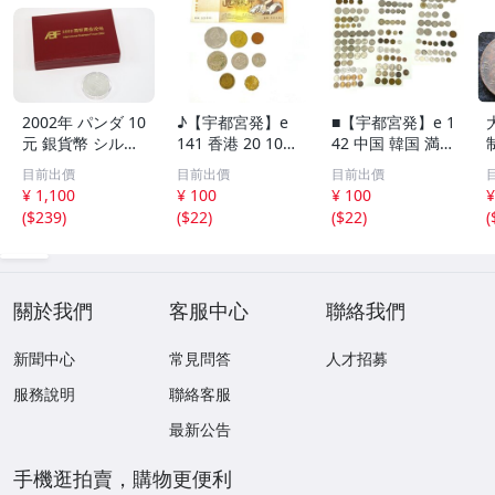
2002年 パンダ 10
♪【宇都宮発】e
■【宇都宮発】e 1
元 銀貨幣 シルバ
141 香港 20 10セ
42 中国 韓国 満州
ー 中国人民銀行
ント 硬貨 / シン
オランダ タイ ド
目前出價
目前出價
目前出價
中華人民共和国
ガポール 50 20 1
イツ フランス フ
¥ 1,100
¥ 100
¥ 100
¥
プルーフ 古銭 硬
0セント / オース
ィリピン イギリ
(
$239
)
(
$22
)
(
$22
)
(
貨 コイン 銀貨 ケ
トラリア 旧1ドル
ス スイス インド
ース入り コレク
札 1ドル 50 1セ
ネシア トルコ 海
ション 6994-RS
ント 硬貨 まとめ
外 外貨 まとめて
て
關於我們
客服中心
聯絡我們
新聞中心
常見問答
人才招募
服務說明
聯絡客服
最新公告
手機逛拍賣，購物更便利