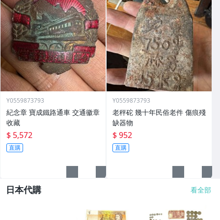
Y0559873793
Y0559873793
紀念章 寶成鐵路通車 交通徽章
老秤砣 幾十年民俗老件 傷痕殘
收藏
缺器物
$ 5,572
$ 952
直購
直購
日本代購
看全部