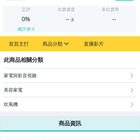
-
-
正評
出貨速度
未出貨率
0%
--
--
天
總評價
0
-
首頁主打
商品分類
直播影片
-
sign
2
家電與影音視聽
圖書/影音/文具
美容家電
古董、藝術與礦石
吹風機
手機、配件與通訊
美容保養與彩妝
商品資訊
電腦、平板與周邊