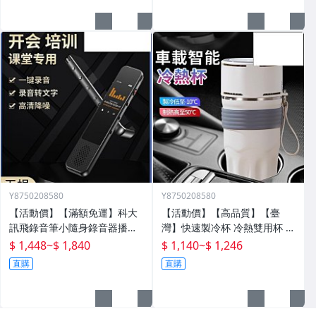
Y8750208580
Y8750208580
【活動價】【滿額免運】科大
【活動價】【高品質】【臺
訊飛錄音筆小隨身錄音器播放
灣】快速製冷杯 冷熱雙用杯 保
器設備神器專業高清降噪轉文
溫杯 辦公室水杯 保冰杯 製冷
$ 1,448
~
$ 1,840
$ 1,140
~
$ 1,246
字超
水杯 車載水杯 充電水杯 恆溫
直購
直購
杯 半