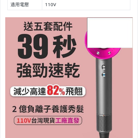
相機、攝影與周邊
適用電壓
110V
運動、戶外與休閒
嬰幼兒與孕婦
汽機車精品百貨
居家、家具與園藝
玩具、模型與公仔
男性精品與服飾
女裝與服飾配件
偶像、球員卡與郵幣
手錶與飾品配件
女包精品與女鞋