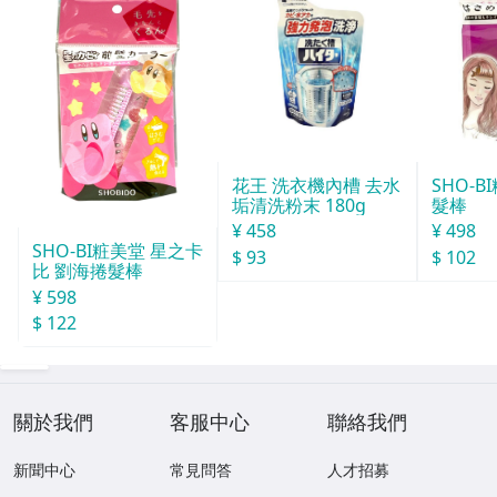
花王 洗衣機內槽 去水
SHO-
垢清洗粉末 180g
髮棒
¥ 458
¥ 498
SHO-BI粧美堂 星之卡
$ 93
$ 102
比 劉海捲髮棒
¥ 598
$ 122
關於我們
客服中心
聯絡我們
新聞中心
常見問答
人才招募