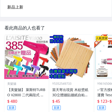
看此商品的人也看了
人氣賣家
美髮舖
Y5352549733
Y9616506
【美髮舖】 萊斯特TURB
當天寄出現貨 木紋壁紙
✅官方授
O V2800 二代兩段式 輕
3D立體牆貼牆紙自粘創
運費 Tesc
型吹風機 超強風 沙龍設
意防潮客廳臥室電視背景
TID2200
$ 480
$ 45
$ 123
~
$
計師專用 輕型強風 台製
牆防水磚紋DIY壁紙貼紙
ID292tw
直購
直購
直購
→來變美
壁貼 造型壁紙
D192tw