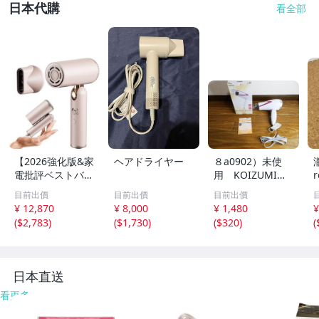
日本代購
看全部
【2026強化版&家
ヘアドライヤー
８a0902）未使
瀧
電批評ベストバイ
用 KOIZUMI K
r
受賞】Kemolpo
HD-9810/W ドラ
目前出價
目前出價
目前出價
ドライヤー 大風
イヤー マイナス
¥ 12,870
¥ 8,000
¥ 1,480
¥
量 高速ヘアドラ
イオン
(
$2,783
)
(
$1,730
)
(
$320
)
(
イヤー 速乾 軽量
折りたたみ 小型
ｎ
日本直送
看更多