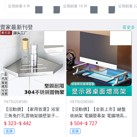
近期銷量 6 件
近期銷量 10 件
近期銷量 2
賣家最新刊登
看更多
Y8750208580
Y8750208580
【活動價】【家用首選】浴室
【活動價】【全新上市】鍵盤
三角免打孔置物架牆壁架子壁
收納架 電腦螢幕架 電腦增高架
掛分層置物架衛生間轉角架三
電腦架 置物增高架 桌面電腦架
$ 323
~
$ 442
$ 504
~
$ 727
角籃
螢幕增高架 螢幕收納架 臺式
直購
直購