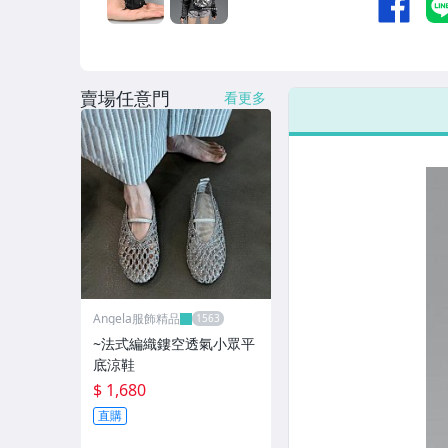
男性精品與服飾
女裝與服飾配件
賣場任意門
偶像、球員卡與郵幣
看更多
手錶與飾品配件
女包精品與女鞋
家電與影音視聽
Angela服飾精品
~法式編織鏤空透氣小眾平
底涼鞋
$ 1,680
直購