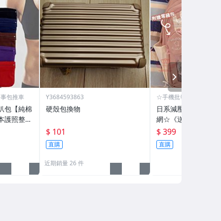
NEXT
公事包推車
Y3684593863
☆手機批發網☆
扒包【純棉
硬殼包換物
日系減壓兒童書包 
本護照整疊
網☆《送零錢包 快
腰包隱密貼
容量 多層收納 旅行 
$ 101
$ 399
任選099
外出包 後背包 曬娃
直購
直購
近期銷量 26 件