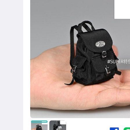
圖書/影音/文具
古董、藝術與礦石
手機、配件與通訊
美容保養與彩妝
電腦、平板與周邊
相機、攝影與周邊
運動、戶外與休閒
嬰幼兒與孕婦
汽機車精品百貨
居家、家具與園藝
玩具、模型與公仔