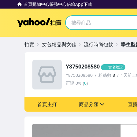
首頁
購物中心
帳務中心
信箱
App下載
Yahoo拍賣
拍賣
女包精品與女鞋
流行時尚包款
學生型
Y8750208580
實名驗證
Y8750208580
粉絲數
8
1天前上
正評
0%
(
0
)
首頁主打
商品分類
直
sign