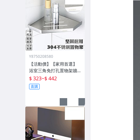
Y8750208580
【活動價】【家用首選】
浴室三角免打孔置物架牆
壁架子壁掛分層置物架衛
$ 323
~
$ 442
生間轉角架三角籃
直購