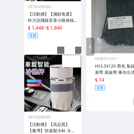
Y8750208580
【活動價】【滿額免運】
科大訊飛錄音筆小隨身錄
音器播放器設備神器專業
$ 1,448
~
$ 1,840
高清降噪轉文字超
直購
PREV
Y6387612971
HS3.5X120 黑色 
束帶 束線帶 庫存出清
5*120
$ 14
直購
Y8750208580
【活動價】【高品質】
【臺灣】快速製冷杯 冷熱