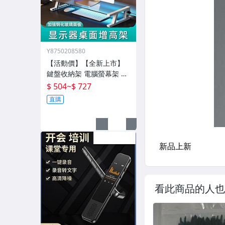
Y8750208580
【活動價】【全新上市】
鍵盤收納架 電腦螢幕架 電
腦增高架 電腦架 置物增高
$ 504
~
$ 727
架 桌面電腦架 螢幕增高架
直購
螢幕收納架 臺式
看此商品的人也