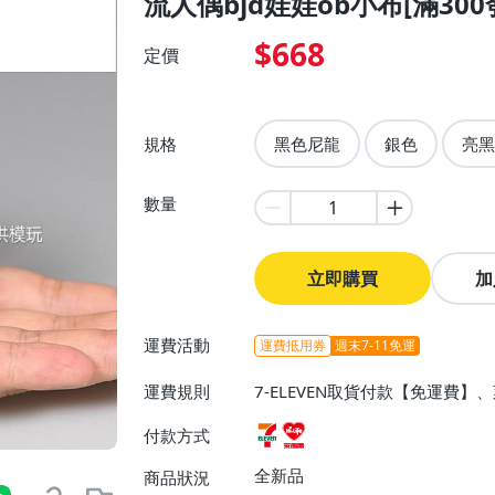
流人偶bjd娃娃ob小布[滿300
$668
定價
規格
黑色尼龍
銀色
亮黑
數量
立即購買
加
運費活動
運費抵用券
週末7-11免運
運費規則
7-ELEVEN取貨付款【免運費
付款方式
全新品
商品狀況