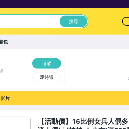
搜尋
書包
追蹤
線
即時通
播影片
【活動價】16比例女兵人偶多