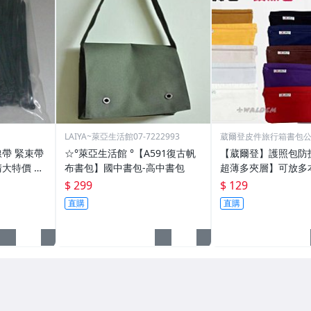
LAIYA~萊亞生活館07-7222993
葳爾登皮件旅行箱書包
紮線帶 緊束帶
☆°萊亞生活館 °【A591復古帆
【葳爾登】護照包防
大特價 3.
布書包】國中書包-高中書包
超薄多夾層】可放多
鈔票相機包吸汗運動
$ 299
$ 129
身腰包隱形腰包10色
直購
直購