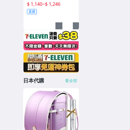
雙用杯 保溫杯 辦公室水杯
$ 1,140
~
$ 1,246
保冰杯 製冷水杯 車載水杯
直購
充電水杯 恆溫杯 半
日本代購
看全部