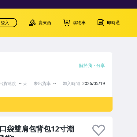
登入
賣東西
購物車
即時通
關於我
分享
出貨速度
--
天
未出貨率
--
加入時間
2026/05/19
口袋雙肩包背包12寸潮