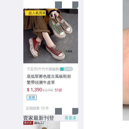
超人氣賣家
子芸芳(竹竹中國服飾)
底低幫擦色復古風板鞋前
繫帶頭層牛皮單
$ 1,390
51折
$ 2,750
直購
近期銷量 10 件
賣家最新刊登
看更多